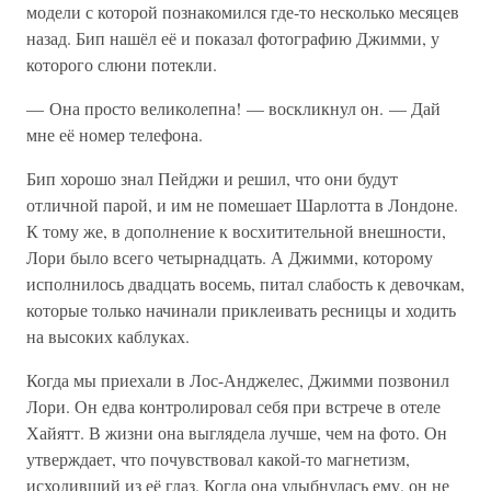
модели с которой познакомился где-то несколько месяцев
назад. Бип нашёл её и показал фотографию Джимми, у
которого слюни потекли.
— Она просто великолепна! — воскликнул он. — Дай
мне её номер телефона.
Бип хорошо знал Пейджи и решил, что они будут
отличной парой, и им не помешает Шарлотта в Лондоне.
К тому же, в дополнение к восхитительной внешности,
Лори было всего четырнадцать. А Джимми, которому
исполнилось двадцать восемь, питал слабость к девочкам,
которые только начинали приклеивать ресницы и ходить
на высоких каблуках.
Когда мы приехали в Лос-Анджелес, Джимми позвонил
Лори. Он едва контролировал себя при встрече в отеле
Хайятт. В жизни она выглядела лучше, чем на фото. Он
утверждает, что почувствовал какой-то магнетизм,
исходивший из её глаз. Когда она улыбнулась ему, он не