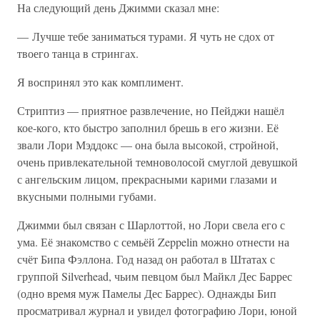
На следующий день Джимми сказал мне:
— Лучше тебе заниматься турами. Я чуть не сдох от
твоего танца в стрингах.
Я воспринял это как комплимент.
Стриптиз — приятное развлечение, но Пейджи нашёл
кое-кого, кто быстро заполнил брешь в его жизни. Её
звали Лори Мэддокс — она была высокой, стройной,
очень привлекательной темноволосой смуглой девушкой
с ангельским лицом, прекрасными карими глазами и
вкусными полными губами.
Джимми был связан с Шарлоттой, но Лори свела его с
ума. Её знакомство с семьёй Zeppelin можно отнести на
счёт Бипа Фэллона. Год назад он работал в Штатах с
группой Silverhead, чьим певцом был Майкл Дес Баррес
(одно время муж Памелы Дес Баррес). Однажды Бип
просматривал журнал и увидел фотографию Лори, юной