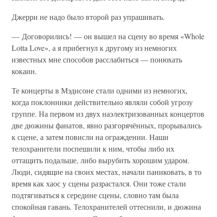
Джерри не надо было второй раз упрашивать.
— Договорились! — он вышел на сцену во время «Whole
Lotta Love», а я прибегнул к другому из немногих
известных мне способов расслабиться — понюхать
кокаин.
Те концерты в Мэдисоне стали одними из немногих,
когда поклонники действительно являли собой угрозу
группе. На первом из двух наэлектризованных концертов
две дюжины фанатов, явно разгорячённых, прорывались
к сцене, а затем повисли на ограждении. Наши
телохранители поспешили к ним, чтобы либо их
оттащить подальше, либо вырубить хорошим ударом.
Люди, сидящие на своих местах, начали паниковать, в то
время как хаос у сцены разрастался. Они тоже стали
подтягиваться к середине сцены, словно там была
спокойная гавань. Телохранителей оттеснили, и дюжина