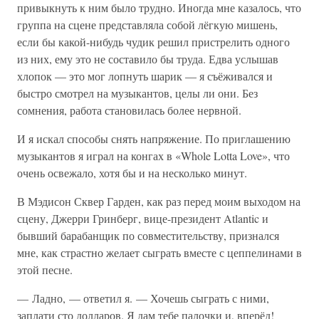
привыкнуть к ним было трудно. Иногда мне казалось, что
группа на сцене представляла собой лёгкую мишень,
если бы какой-нибудь чудик решил пристрелить одного
из них, ему это не составило бы труда. Едва услышав
хлопок — это мог лопнуть шарик — я съёживался и
быстро смотрел на музыкантов, целы ли они. Без
сомнения, работа становилась более нервной.
И я искал способы снять напряжение. По приглашению
музыкантов я играл на конгах в «Whole Lotta Love», что
очень освежало, хотя бы и на несколько минут.
В Мэдисон Сквер Гарден, как раз перед моим выходом на
сцену, Джерри Гринберг, вице-президент Atlantic и
бывший барабанщик по совместительству, признался
мне, как страстно желает сыграть вместе с цеппелинами в
этой песне.
— Ладно, — ответил я. — Хочешь сыграть с ними,
заплати сто долларов. Я дам тебе палочки и, вперёд!