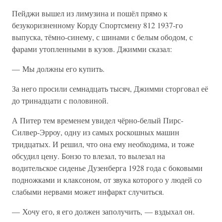
Пейджи вышел из лимузина и пошёл прямо к
безукоризненному Корду Спортсмену 812 1937-го
выпуска, тёмно-синему, с шинами с белым ободом, с
фарами утопленными в кузов. Джимми сказал:
— Мы должны его купить.
За него просили семнадцать тысяч, Джимми сторговал её
до тринадцати с половиной.
А Питер тем временем увидел чёрно-белый Пирс-
Силвер-Эрроу, одну из самых роскошных машин
тридцатых. И решил, что она ему необходима, и тоже
обсудил цену. Бонзо то влезал, то вылезал на
водительское сиденье Дузенберга 1928 года с боковыми
подножками и клаксоном, от звука которого у людей со
слабыми нервами может инфаркт случиться.
— Хочу его, я его должен заполучить, — вздыхал он.