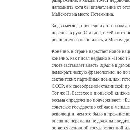
напомнить хотя бы впечатление от от
Майского на место Потемкина.
За два месяца, прошедших от начала а
перешла в руки Сталина, и сейчас от
ровно ничего не осталось, а Москва д
Конечно, в стране нарастает новое нац
конечно, как писал недавно в «Новой 
слоев заставляет власть
играть
в демок
демократическую фразеологию; но по 
сектантских партийных позициях, гото
СССР, а к своеобразной сталинской пр
Тот же Н. Бассехес в июньской книжк
весьма определенно подчеркивает: «Б
советское государство сейчас в мень
революции, чем это было в прежние вр
внешние перемены не должны вводить
остается основной государственной ид