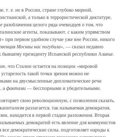
, т. е. не в России, стране глубоко мирной,
ристианской, а только в террористической диктатуре,
 разоблачения целого ряда очевидцев о том, что
талинские агенты, показывают, с каким упрямством
» при первом удобном случае уже вне России, никого
рвенция Москвы нас погубила
», — сказал недавно
к бывшему президенту Испанской республики Азанье.
ие, что Сталин остается на позиции «мировой
 устарелость такой точки зрения можно не
лками на двусмысленные дипломатические речи
, а
фактами
— бесспорными и убедительными.
овторяет свою революционную, с позволения сказать,
питализм разлагается, так называемая демократия,
зии, находится в первой стадии разложения. Вторая
называемых демократий есть явление для коммунистов
 все демократические силы, подготовляет народы к
. Но между двумя отрядами гниющего капитализма —