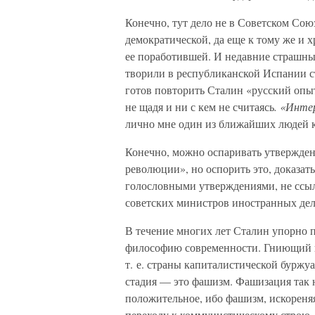
Конечно, тут дело не в Советском Союзе
демократической, да еще к тому же и х
ее поработившей. И недавние страшные
творили в республиканской Испании с
готов повторить Сталин «русский опыт
не щадя и ни с кем не считаясь
. «Инте
лично мне один из ближайших людей 
Конечно, можно оспаривать утвержден
революции», но оспорить это, доказать
голословными утверждениями, не ссы
советских министров иностранных дел
В течение многих лет Сталин упорно п
философию современности. Гниющий ка
т. е. страны капиталистической буржуа
стадия — это фашизм. Фашизация так 
положительное, ибо фашизм, искореняя
переходу к коммунистическому строю