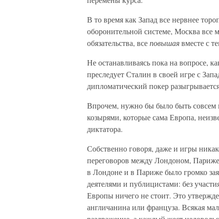
В то время как Запад все нервнее торо
оборонительной системе, Москва все м
обязательства, все
повышая
вместе с т
Не останавливаясь пока на вопросе, 
преследует Сталин в своей игре с Запа
дипломатический покер разыгрывается
Впрочем, нужно бы было быть совсем 
козырями, которые сама Европа, неизв
диктатора.
Собственно говоря, даже и игры никак
переговоров между Лондоном, Париже
в Лондоне и в Париже было громко з
деятелями и публицистами: без участи
Европы ничего не стоит. Это утвержде
англичанина или француза. Всякая ма
раздражение, а каждый жест недоволь