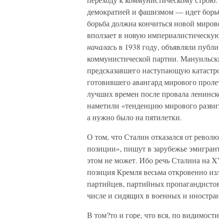
демократией и фашизмом — идет борьба
борьба должна кончиться новой миров
вползает в новую империалистическую
началась
в 1938 году, объявляли публ
коммунистической партии. Мануильск
предсказавшего наступающую катастро
готовившего авангард мирового проле
лучших времен после провала ленинск
наметили «тенденцию мирового развит
а нужно было на пятилетки.
О том, что Сталин отказался от револ
позиции», пишут в зарубежье эмигран
этом не может. Ибо речь Сталина на X
позиция Кремля весьма откровенно из
партийцев, партийных пропагандистов,
числе и сидящих в военных и иностра
В том?то и горе, что вся, по видимос