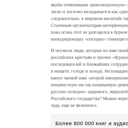
якобы отменившая «революционную» 
легко и логично вкладывается как оди
следовательно, в мировом масштабе та
Сталиным организаторам интервенци
пока огонь этот не разгорелся в бурно
конкурирующих «секторах» гниющего 
И неужели люди, которые во имя сво
российских крестьян и прочих «буржу
последователей и ближайших сотрудн
в нищете, голоде и холоде, беспощад
канун чаемой ими «второй империалист
ненавистную им так называемую демок
русские позиции» здорового, миролюб
Российского государства? Можно верит
чуда, еще не явленного.
Более 800 000 книг и аудио