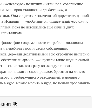
и «женевскую» политику Литвинова, совершенно
н из маневров сталинской
предвоенной
, а
ктики. Она сводится к знаменитой директиве, данной
и в Испании —
«подальше от артиллерийского огня»,
е пламя, пока не истощились еще силы в двух
капитализма.
ей философии современности истребили миллионы
ев», перебили тысячи своих собственных
иков, держали десятилетиями всю огромную империю
но обезглавили армию, — неужели такие люди в самый
ической» так вот сразу возжаждут спасать
ратию и, сжигая свое прошлое, бросятся на «чисто
ивого, преображенного революцией, народного
ь в чудо, можно молить о чуде, но нельзя прославлять
книг! 📚