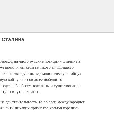
 Сталина
«переход на чисто русские позиции» Сталина в
же время и началом великого
внутреннего
тавки на «вторую империалистическую войну»,
ую войну классов до ее победного
аз сделал бы бессмысленным и существование
татуры внутри страны.
 за действительность, то во всей международной
зя найти никаких признаков чаемой коренной