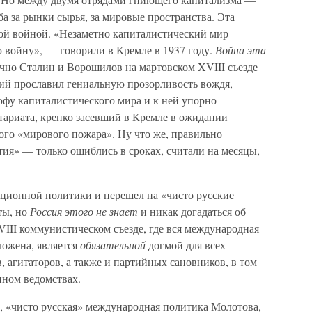
 за рынки сырья, за мировые пространства. Эта
ой войной. «Незаметно капиталистический мир
 войну», — говорили в Кремле в 1937 году.
Война эта
ично Сталин и Ворошилов на мартовском XVIII съезде
ий прославил гениальную прозорливость вождя,
фу капиталистического мира и к ней упорно
тариата, крепко засевший в Кремле в ожидании
ого «мирового пожара». Ну что же, правильно
ия» — только ошиблись в сроках, считали на месяцы,
юционной политики и перешел на «чисто русские
ты, но
Россия этого не знает
и никак догадаться об
VIII коммунистическом съезде, где вся международная
ложена, является
обязательной
догмой для всех
 агитаторов, а также и партийных сановников, в том
нном ведомствах.
ти, «чисто русская» международная политика Молотова,