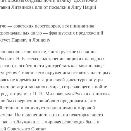
ставки Литвинова или от посылки в Лигу Наций
нгло — советских переговоров, вся инициатива
 первоначальных англо — французских предложений
иктует Парижу и Лондону.
иональное, если хотите, чисто русское сознание;
России» Н. Бассехес, настроение широких народных
ратию, в особенности употреблять как можно чаще
существу Сталин с его окружением остаются на старых
вясь не к демократизации своей диктатуры внутри
олетаризации западного мира, созревающего к войне.
е редактируемых П. Н. Милюковым «Русских записок»
ыло бы совершенно ошибочно предполагать, что
шей степени проникнуто тенденциями к мировой
емена. Ни изменение тактики, ни некоторые чисто
 нас в заблуждение… мировая революция была и
еей Советского Союза».