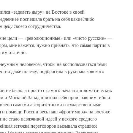
пился «заделать дыру» на Востоке в своей
едленнее поспешала брать на себя какие?либо
ем
цену
своего сотрудничества.
какие цели — «революционные» или «чисто русские» —
дом, мне кажется, нужно признать, что самая партия в
 им отлично.
неумным человеком, чтобы не воспользоваться теми
естно даже почему, подбросила в руки московского
ой не было, а просто с самого начала дипломатических
м и Москвой Запад признал себя проигравшим, ибо и
аявлено самыми авторитетными государственными
я и помощи России весь наш «фронт мира» на востоке
ние стало навязчивой идеей у всякого среднего
лейшая затяжка переговоров вызывала страшное
ства Москвы создавал почти панику. Достаточно