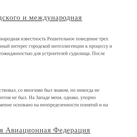
дского и международная
народная известность Решительное поведение трех
нный интерес городской интеллигенции к процессу и
еожиданностью для устроителей судилища. После
овал, со многими был знаком, но никогда не
нтом не был. На Западе меня, однако, упорно
умение основано на неопределенности понятий и на
я Авиационная Федерация