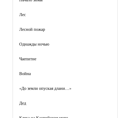
Лес
Лесной пожар
Однажды ночью
Чаепитие
Война
«До земли опуская длани…»
Дед
Качка на Каспийском море