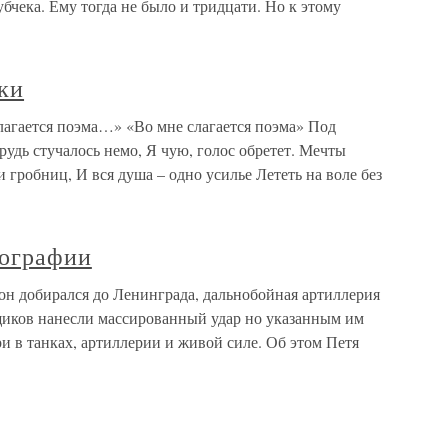
бчека. Ему тогда не было и тридцати. Но к этому
ки
слагается поэма…» «Во мне слагается поэма» Под
грудь стучалось немо, Я чую, голос обретет. Мечты
и гробниц, И вся душа – одно усилье Лететь на воле без
иографии
он добирался до Ленинграда, дальнобойная артиллерия
щиков нанесли массированный удар но указанным им
и в танках, артиллерии и живой силе. Об этом Петя