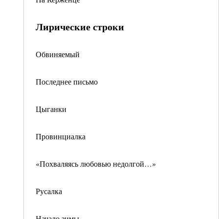
Лирические строки
Обвиняемый
Последнее письмо
Цыганки
Провинциалка
«Похваляясь любовью недолгой…»
Русалка
Начало зимы