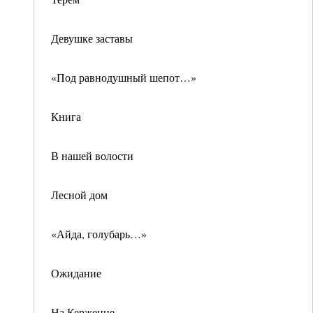
Девушке заставы
«Под равнодушный шепот…»
Книга
В нашей волости
Лесной дом
«Айда, голубарь…»
Ожидание
На Керженце