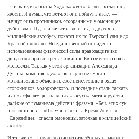
Теперь те, кто был за Ходорковского, были в отчаянии, в
ярости. Я думал, что вот-вот они пойдут в атаку —
начнут бить противников отобранными у омоновцев
дубинками. Ну, или же затолкав и тех, и других в
милицейские автобусы покатят их по Тверской улице до
Красной площади. Но единственный инцидент с
использованием физической силы правозащитники
допустили против трёх активистов Евразийского союза
молодежи. Так как у этой организации Александра
Дугина размытая идеология, парни не смогли
мотивировано объяснить своё присутствие в рядах
сторонников Ходорковского. И последние стали таскать
их по асфальту, рвать на них «косухи», мотивируя эти
далёкие от гуманизма действия фразами: «Бей, этих сук
провокаторов!», «Получи, падла, за Кремль!» и т. д.
«Евразийцев» спасли омоновцы, затолкав в милицейский
автобус.
И только когда прошёл один из отведённых на митинг