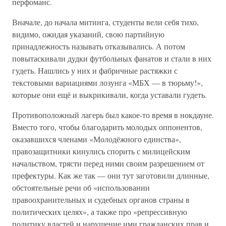
перфоманс.
Вначале, до начала митинга, студенты вели себя тихо,
видимо, ожидая указаний, свою партийную
принадлежность называть отказывались. А потом
повытаскивали дудки футбольных фанатов и стали в них
гудеть. Нашлись у них и фабричные растяжки с
текстовыми вариациями лозунга «МБХ — в тюрьму!»,
которые они ещё и выкрикивали, когда уставали гудеть.
Противоположный лагерь был какое-то время в нокдауне.
Вместо того, чтобы благодарить молодых оппонентов,
оказавшихся членами «Молодёжного единства»,
правозащитники кинулись спорить с милицейским
начальством, трясти перед ними своим разрешением от
префектуры. Как же так — они тут заготовили длинные,
обстоятельные речи об «использовании
правоохранительных и судебных органов страны в
политических целях», а также про «репрессивную
политику властей и нарушение ими гражданских прав и