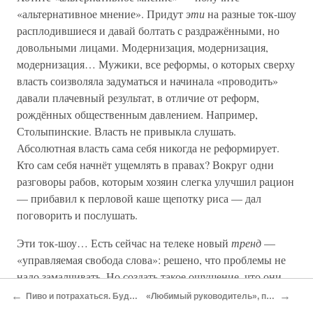
«альтернативное мнение». Придут
эти
на разные ток-шоу
расплодившиеся и давай болтать с раздражёнными, но
довольными лицами. Модернизация, модернизация,
модернизация… Мужики, все реформы, о которых сверху
власть соизволяла задуматься и начинала «проводить»
давали плачевный результат, в отличие от реформ,
рождённых общественным давлением. Например,
Столыпинские. Власть не привыкла слушать.
Абсолютная власть сама себя никогда не реформирует.
Кто сам себя начнёт ущемлять в правах? Вокруг одни
разговоры рабов, которым хозяин слегка улучшил рацион
— прибавил к перловой каше щепотку риса — дал
поговорить и послушать.
Эти ток-шоу… Есть сейчас на телеке новый
тренд
—
«управляемая свобода слова»: решено, что проблемы не
надо замалчивать. Но создать такое ощущение, что они
решаются, что если не у тебя, конкретного зрителя, то у
←
→
Пиво и потрахаться. Будни неорабовладельческого общества
«Любимый руководитель», продюсер Владимир Долин и попугай Филя
кого-то всё получается. Кто-то думает о происходящем,