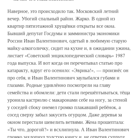
Наверное, это происходило так. Московский летний
вечер. Убогий спальный район. Жарко. В одной из
квартир пятиэтажной хрущёвки открыты все окна.
Бывший депутат Госдумы и замминистра экономики
России Иван Валентинович, одетый в любимую старую
майку-алкоголичку, сидит на кухне и, в ожидании ужина,
листает «Советский энциклопедический словарь» 1987
года выпуска. И вот когда он перечитывал статью про
катаракту, вдруг его осенило: «Эврика!», — произнёс он
про себя, и Иван Валентинович заулыбался губами и
глазами. Родные удивлённо посмотрели на главу
семейства и обомлели: дети стали перешёптываться, тёща
уронила кастрюлю с макаронами себе на ногу, за стеной
у соседей сбоку онемел громко плакавший ребёнок, а
сосед сверху забыл закусить огурцом. Даже деревья за
окном перестали шевелить ветвями. Жена прошептала:
«Ты что, дорогой?» и всхлипнула. А Иван Валентинович
громко захлопнул толстую книгу и, не ответив супруге,