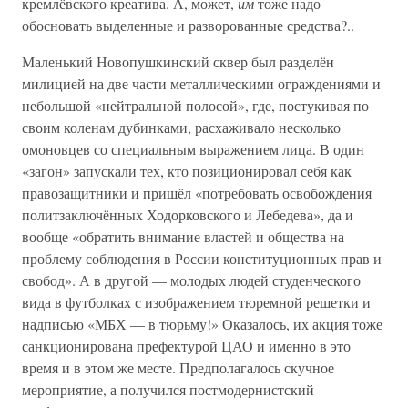
кремлёвского креатива. А, может,
им
тоже надо
обосновать выделенные и разворованные средства?..
Маленький Новопушкинский сквер был разделён
милицией на две части металлическими ограждениями и
небольшой «нейтральной полосой», где, постукивая по
своим коленам дубинками, расхаживало несколько
омоновцев со специальным выражением лица. В один
«загон» запускали тех, кто позиционировал себя как
правозащитники и пришёл «потребовать освобождения
политзаключённых Ходорковского и Лебедева», да и
вообще «обратить внимание властей и общества на
проблему соблюдения в России конституционных прав и
свобод». А в другой — молодых людей студенческого
вида в футболках с изображением тюремной решетки и
надписью «МБХ — в тюрьму!» Оказалось, их акция тоже
санкционирована префектурой ЦАО и именно в это
время и в этом же месте. Предполагалось скучное
мероприятие, а получился постмодернистский