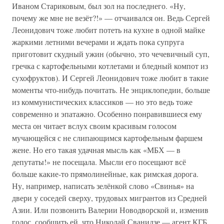
Иваном Стариковым, был зол на последнего. «Ну,
почему же мне не везёт?!» — отчаивался он. Ведь Сергей
Леонидович тоже любит потеть на кухне в одной майке
жаркими летними вечерами и ждать пока супруга
приготовит скудный ужин (обычно, это чечевичный суп,
гречка с картофельными котлетами и бледный компот из
сухофруктов). И Сергей Леонидович тоже любит в такие
моменты что-нибудь почитать. Не энциклопедии, больше
из коммунистических классиков — но это ведь тоже
современно и эпатажно. Особенно понравившиеся ему
места он читает вслух своим красивым голосом
мучающейся с не слипающимся картофельным фаршем
жене. Но его такая удачная мысль как «МБХ — в
депутаты!» не посещала. Мысли его посещают всё
больше какие-то прямолинейные, как римская дорога.
Ну, например, написать зелёнкой слово «Свинья» на
двери у соседей сверху, трудовых мигрантов из Средней
Азии. Или позвонить Валерии Новодворской и, изменив
голос, сообщить ей, что Николай Сванидзе — агент КГБ