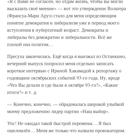
«Я с Вами не согласен, но отдам жизнь, чтобы вы могли
высказать своё мнение» — вот это утверждение Вольтера
(Франсуа-Мари Аруэ) стало для меня определяющим
понятие демократия и либерализм уже в период моего
вступления в пубертатный возраст. Демократы и
либералы без демократии и либеральности. Всё же
плохой она политик…
Пресуха закончилась. Ещё когда я выезжал из Останкино,
вечерний выпуск попросил меня отдельно записать
короткое интервью с Ириной Хакамадой к репортажу о
годовщине октябрьских событий 93-го года. Ну, вроде
«Что Вы делали и где были в октябре 93-го?», «Какие
итоги?» и т. д.
— Конечно, конечно, — обрадовалась широкой улыбкой
моему предложению лидер партии «Наш выбор».
Упс! Не ожидал такой быстрой перемены… Я был
ошеломлён… Меня же только что назвали провокатором.