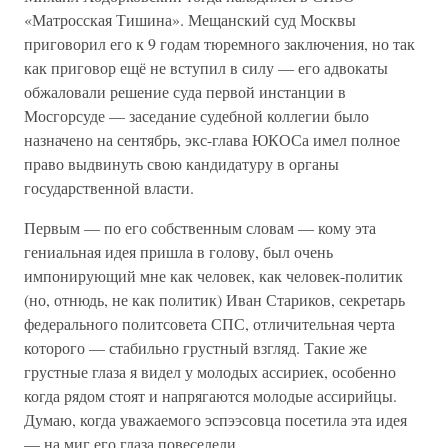
«Матросская Тишина». Мещанский суд Москвы
приговорил его к 9 годам тюремного заключения, но так
как приговор ещё не вступил в силу — его адвокаты
обжаловали решение суда первой инстанции в
Мосгорсуде — заседание судебной коллегии было
назначено на сентябрь, экс-глава ЮКОСа имел полное
право выдвинуть свою кандидатуру в органы
государственной власти.
Первым — по его собственным словам — кому эта
гениальная идея пришла в голову, был очень
импонирующий мне как человек, как человек-политик
(но, отнюдь, не как политик) Иван Стариков, секретарь
федерального политсовета СПС, отличительная черта
которого — стабильно грустный взгляд. Такие же
грустные глаза я видел у молодых ассириек, особенно
когда рядом стоят и напрягаются молодые ассирийцы.
Думаю, когда уважаемого эспээсовца посетила эта идея
— на миг его глаза повеселели.