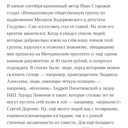
В начале сентября креативный автор Иван Стариков
создал «Инициативную общественную группу по
выдвижению Михаила Ходорковского в депутаты
Госдумы». Сам эспээсовец стал её главой. На этом его
креатив закончился. Когда я увидел список людей,
которые добровольно взяли на себя ношу членов этой
группы, вздохнул и позвонил знакомому, обещавшему
мне прописку на Мичуринском проспекте (с ещё одним
важным документом) за 40 тысяч рублей, и попросил
подождать. В списке были: люди, перед которыми можно
склонить голову — например, правозащитник Людмила
Алексеева; люди, имеющие чёткую позицию —
например, «яблочник» Андрей Пионтковский и лидер
НБП Эдуард Лимонов и такие, которые столько лет не
могут пустить себе пулю в лоб — например, «журналист»
Сергей Доренко. Ну, ещё много людей как с полярными,
взаимоисключающими взглядами, так и с разной
степенью загаженности их совести. Для ещё большего