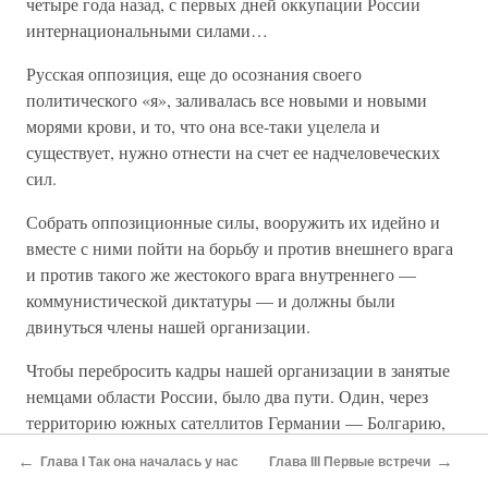
четыре года назад, с первых дней оккупации России
интернациональными силами…
Русская оппозиция, еще до осознания своего
политического «я», заливалась все новыми и новыми
морями крови, и то, что она все-таки уцелела и
существует, нужно отнести на счет ее надчеловеческих
сил.
Собрать оппозиционные силы, вооружить их идейно и
вместе с ними пойти на борьбу и против внешнего врага
и против такого же жестокого врага внутреннего —
коммунистической диктатуры — и должны были
двинуться члены нашей организации.
Чтобы перебросить кадры нашей организации в занятые
немцами области России, было два пути. Один, через
территорию южных сателлитов Германии — Болгарию,
Румынию, Венгрию, — был путем более трудным. Эти
←
→
Глава I Так она началась у нас
Глава III Первые встречи
государства сохранили свою административную