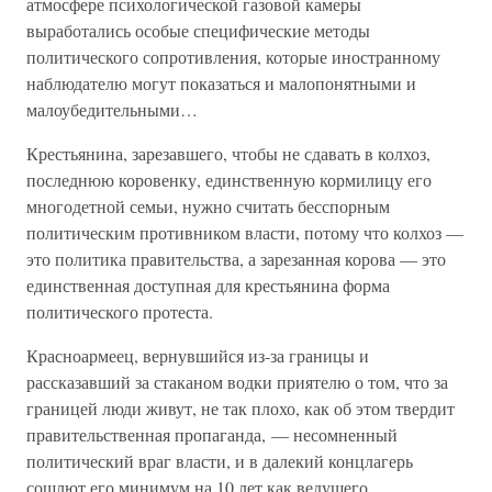
атмосфере психологической газовой камеры
выработались особые специфические методы
политического сопротивления, которые иностранному
наблюдателю могут показаться и малопонятными и
малоубедительными…
Крестьянина, зарезавшего, чтобы не сдавать в колхоз,
последнюю коровенку, единственную кормилицу его
многодетной семьи, нужно считать бесспорным
политическим противником власти, потому что колхоз —
это политика правительства, а зарезанная корова — это
единственная доступная для крестьянина форма
политического протеста.
Красноармеец, вернувшийся из-за границы и
рассказавший за стаканом водки приятелю о том, что за
границей люди живут, не так плохо, как об этом твердит
правительственная пропаганда, — несомненный
политический враг власти, и в далекий концлагерь
сошлют его минимум на 10 лет как ведущего