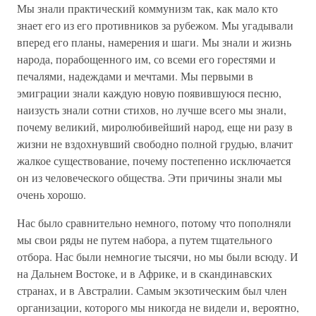
Мы знали практический коммунизм так, как мало кто
знает его из его противников за рубежом. Мы угадывали
вперед его планы, намерения и шаги. Мы знали и жизнь
народа, порабощенного им, со всеми его горестями и
печалями, надеждами и мечтами. Мы первыми в
эмиграции знали каждую новую появившуюся песню,
наизусть знали сотни стихов, но лучше всего мы знали,
почему великий, миролюбивейший народ, еще ни разу в
жизни не вздохнувший свободно полной грудью, влачит
жалкое существование, почему постепенно исключается
он из человеческого общества. Эти причины знали мы
очень хорошо.
Нас было сравнительно немного, потому что пополняли
мы свои ряды не путем набора, а путем тщательного
отбора. Нас были немногие тысячи, но мы были всюду. И
на Дальнем Востоке, и в Африке, и в скандинавских
странах, и в Австралии. Самым экзотическим был член
организации, которого мы никогда не видели и, вероятно,