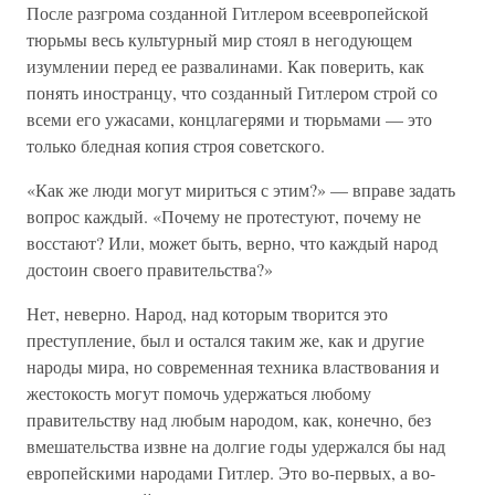
После разгрома созданной Гитлером всеевропейской
тюрьмы весь культурный мир стоял в негодующем
изумлении перед ее развалинами. Как поверить, как
понять иностранцу, что созданный Гитлером строй со
всеми его ужасами, концлагерями и тюрьмами — это
только бледная копия строя советского.
«Как же люди могут мириться с этим?» — вправе задать
вопрос каждый. «Почему не протестуют, почему не
восстают? Или, может быть, верно, что каждый народ
достоин своего правительства?»
Нет, неверно. Народ, над которым творится это
преступление, был и остался таким же, как и другие
народы мира, но современная техника властвования и
жестокость могут помочь удержаться любому
правительству над любым народом, как, конечно, без
вмешательства извне на долгие годы удержался бы над
европейскими народами Гитлер. Это во-первых, а во-