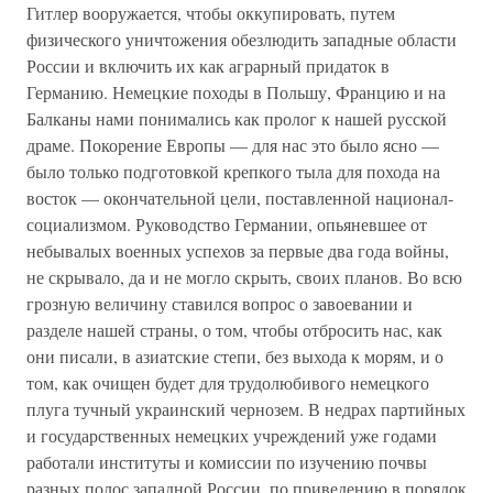
Гитлер вооружается, чтобы оккупировать, путем
физического уничтожения обезлюдить западные области
России и включить их как аграрный придаток в
Германию. Немецкие походы в Польшу, Францию и на
Балканы нами понимались как пролог к нашей русской
драме. Покорение Европы — для нас это было ясно —
было только подготовкой крепкого тыла для похода на
восток — окончательной цели, поставленной национал-
социализмом. Руководство Германии, опьяневшее от
небывалых военных успехов за первые два года войны,
не скрывало, да и не могло скрыть, своих планов. Во всю
грозную величину ставился вопрос о завоевании и
разделе нашей страны, о том, чтобы отбросить нас, как
они писали, в азиатские степи, без выхода к морям, и о
том, как очищен будет для трудолюбивого немецкого
плуга тучный украинский чернозем. В недрах партийных
и государственных немецких учреждений уже годами
работали институты и комиссии по изучению почвы
разных полос западной России, по приведению в порядок