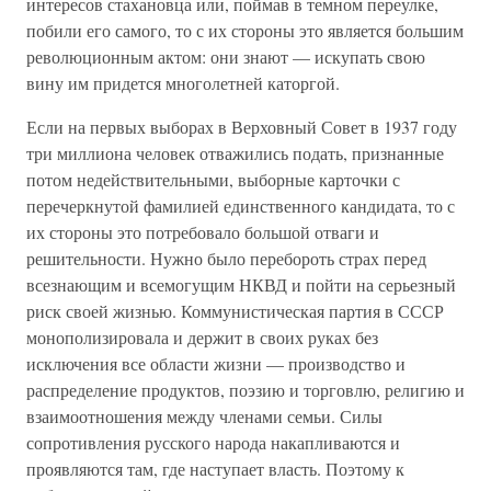
интересов стахановца или, поймав в темном переулке,
побили его самого, то с их стороны это является большим
революционным актом: они знают — искупать свою
вину им придется многолетней каторгой.
Если на первых выборах в Верховный Совет в 1937 году
три миллиона человек отважились подать, признанные
потом недействительными, выборные карточки с
перечеркнутой фамилией единственного кандидата, то с
их стороны это потребовало большой отваги и
решительности. Нужно было перебороть страх перед
всезнающим и всемогущим НКВД и пойти на серьезный
риск своей жизнью. Коммунистическая партия в СССР
монополизировала и держит в своих руках без
исключения все области жизни — производство и
распределение продуктов, поэзию и торговлю, религию и
взаимоотношения между членами семьи. Силы
сопротивления русского народа накапливаются и
проявляются там, где наступает власть. Поэтому к