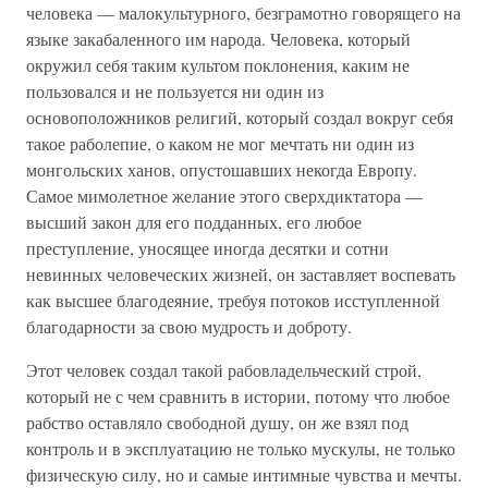
человека — малокультурного, безграмотно говорящего на
языке закабаленного им народа. Человека, который
окружил себя таким культом поклонения, каким не
пользовался и не пользуется ни один из
основоположников религий, который создал вокруг себя
такое раболепие, о каком не мог мечтать ни один из
монгольских ханов, опустошавших некогда Европу.
Самое мимолетное желание этого сверхдиктатора —
высший закон для его подданных, его любое
преступление, уносящее иногда десятки и сотни
невинных человеческих жизней, он заставляет воспевать
как высшее благодеяние, требуя потоков исступленной
благодарности за свою мудрость и доброту.
Этот человек создал такой рабовладельческий строй,
который не с чем сравнить в истории, потому что любое
рабство оставляло свободной душу, он же взял под
контроль и в эксплуатацию не только мускулы, не только
физическую силу, но и самые интимные чувства и мечты.