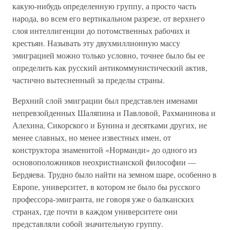
какую-нибудь определенную группу, а просто часть
народа, во всем его вертикальном разрезе, от верхнего
слоя интеллигенции до потомственных рабочих и
крестьян. Называть эту двухмиллионную массу
эмиграцией можно только условно, точнее было бы ее
определить как русский антикоммунистический актив,
частично вытесненный за пределы страны.
Верхний слой эмиграции был представлен именами
непревзойденных Шаляпина и Павловой, Рахманинова и
Алехина, Сикорского и Бунина и десятками других, не
менее славных, но менее известных имен, от
конструктора знаменитой «Норманди» до одного из
основоположников неохристианской философии —
Бердяева. Трудно было найти на земном шаре, особенно в
Европе, университет, в котором не было бы русского
профессора-эмигранта, не говоря уже о балканских
странах, где почти в каждом университете они
представляли собой значительную группу.