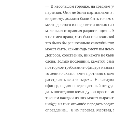
— В небольшом городке, на среднем у
партизан. Они не были партизанами в 
видимому, должны были быть только с
месяц до этого их перевезли ночью на
маленькая отправная радиостанция… М
я не имел права, хотя был при воинско
это было бы равносильно самоубийству
может быть, как-нибудь смогу им помо
Допроса, собственно, никакого не был
слова. Только последний, кажется, са
повторное требование офицера назвать 
то лениво сказал: «мне противно с в
расстрелять всех четырех… На следую
офицер, недавно переведенный откуда-
дать последнюю команду, он просил ме
законам каждый из них может выразить 
нибудь из них что-либо передать родит
оправдание… Я им перевел. Мертвая,