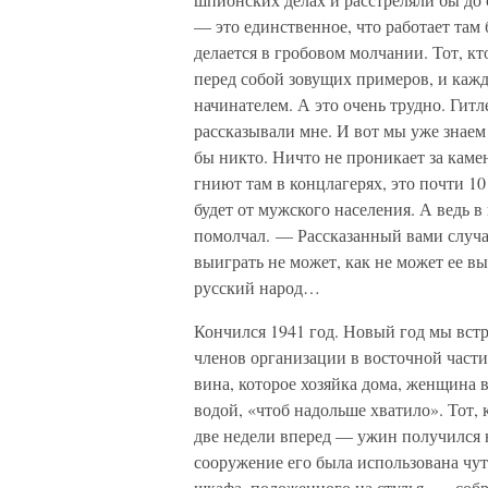
— это единственное, что работает там 
делается в гробовом молчании. Тот, кт
перед собой зовущих примеров, и кажд
начинателем. А это очень трудно. Гитл
рассказывали мне. И вот мы уже знаем 
бы никто. Ничто не проникает за ка
гниют там в концлагерях, это почти 1
будет от мужского населения. А ведь в
помолчал. — Рассказанный вами случай
выиграть не может, как не может ее вы
русский народ…
Кончился 1941 год. Новый год мы вст
членов организации в восточной части
вина, которое хозяйка дома, женщина
водой, «чтоб надольше хватило». Тот, 
две недели вперед — ужин получился 
сооружение его была использована чут
шкафа, положенного на стулья, — собр