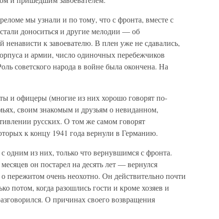
ломе мы узнали и по тому, что с фронта, вместе с
стали доноситься и другие мелодии — об
 ненависти к завоевателю. В плен уже не сдавались,
 корпуса и армии, число одиночных перебежчиков
 Роль советского народа в войне была окончена. На
ты и офицеры (многие из них хорошо говорят по-
мьях, своим знакомым и друзьям о невиданном,
тивлении русских. О том же самом говорят
оторых к концу 1941 года вернули в Германию.
 с одним из них, только что вернувшимся с фронта.
 месяцев он постарел на десять лет — вернулся
 о пережитом очень неохотно. Он действительно почти
ько потом, когда разошлись гости и кроме хозяев и
 разговорился. О причинах своего возвращения