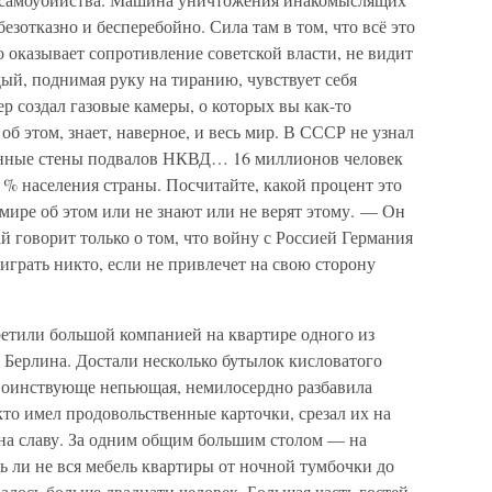
безотказно и бесперебойно. Сила там в том, что всё это
о оказывает сопротивление советской власти, не видит
ый, поднимая руку на тиранию, чувствует себя
ер создал газовые камеры, о которых вы как-то
об этом, знает, наверное, и весь мир. В СССР не узнал
менные стены подвалов НКВД… 16 миллионов человек
0 % населения страны. Посчитайте, какой процент это
 мире об этом или не знают или не верят этому. — Он
 говорит только о том, что войну с Россией Германия
играть никто, если не привлечет на свою сторону
ретили большой компанией на квартире одного из
 Берлина. Достали несколько бутылок кисловатого
 воинствующе непьющая, немилосердно разбавила
кто имел продовольственные карточки, срезал их на
на славу. За одним общим большим столом — на
ь ли не вся мебель квартиры от ночной тумбочки до
алось больше двадцати человек. Большая часть гостей