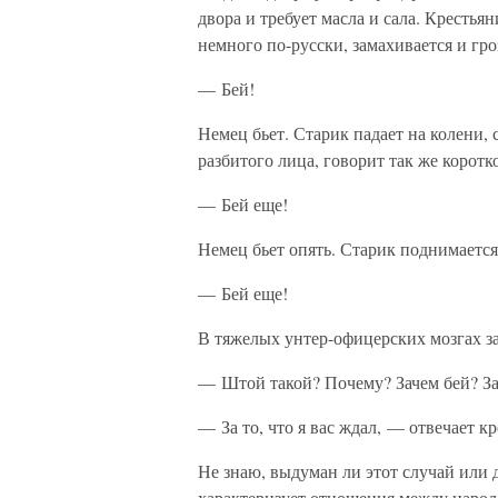
двора и требует масла и сала. Крестья
немного по-русски, замахивается и гро
— Бей!
Немец бьет. Старик падает на колени, 
разбитого лица, говорит так же коротко
— Бей еще!
Немец бьет опять. Старик поднимается 
— Бей еще!
В тяжелых унтер-офицерских мозгах з
— Штой такой? Почему? Зачем бей? За
— За то, что я вас ждал, — отвечает 
Не знаю, выдуман ли этот случай или д
характеризует отношения между народ