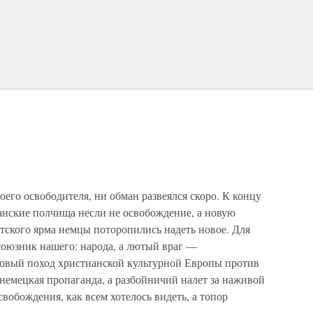
оего освободителя, ни обман развеялся скоро. К концу
манские полчища несли не освобождение, а новую
тского ярма немцы поторопились надеть новое. Для
союзник нашего: народа, а лютый враг —
стовый поход христианской культурной Европы против
немецкая пропаганда, а разбойничий налет за наживой
свобождения, как всем хотелось видеть, а топор