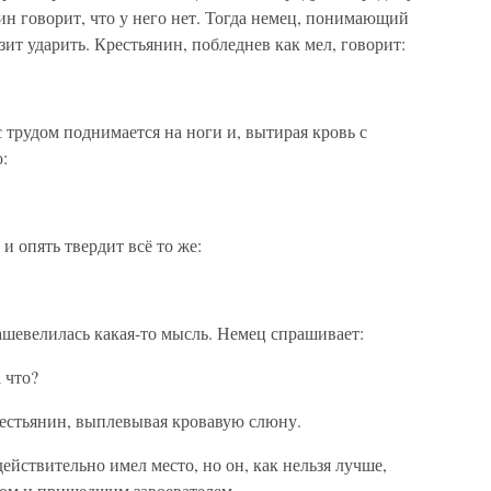
нин говорит, что у него нет. Тогда немец, понимающий
зит ударить. Крестьянин, побледнев как мел, говорит:
с трудом поднимается на ноги и, вытирая кровь с
:
и опять твердит всё то же:
ашевелилась какая-то мысль. Немец спрашивает:
 что?
крестьянин, выплевывая кровавую слюну.
ействительно имел место, но он, как нельзя лучше,
ом и пришедшим завоевателем.