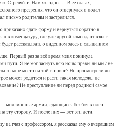
ию. Стреляйте. Нам холодно…» В ее глазах,
олодного презрения, что он отвернулся и подал
л письмо родителям и застрелился.
о приказано сдать форму и вернуться обратно в
ан в комендатуру, где уже другой комендант взял с
е будет рассказывать о виденном здесь и слышанном.
душе. Первый раз за всё время меня покинула
ми пути. Я не мог заснуть всю ночь: правы ли мы? не
льно наше место на той стороне? Не просмотрели ли
рое может родиться и расти такая молодежь, не
твование? Не преступление ли перед родиной самое
 — миллионные армии, сдающиеся без боя в плен,
а эту сторону. И после них — вот эти дети.
зу на глаз с профессором, я рассказал ему о вчерашнем