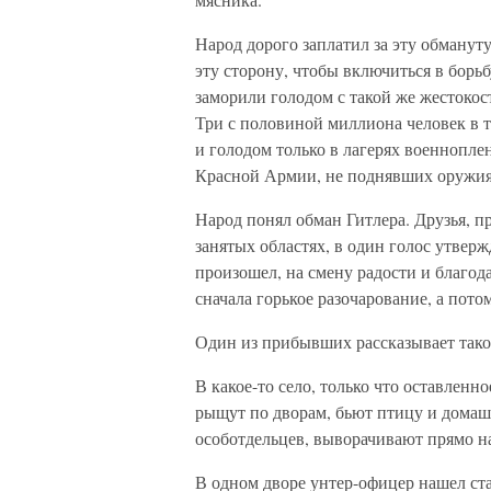
Народ дорого заплатил за эту обману
эту сторону, чтобы включиться в борь
заморили голодом с такой же жестокос
Три с половиной миллиона человек в 
и голодом только в лагерях военнопле
Красной Армии, не поднявших оружия 
Народ понял обман Гитлера. Друзья, п
занятых областях, в один голос утвер
произошел, на смену радости и благод
сначала горькое разочарование, а потом
Один из прибывших рассказывает тако
В какое-то село, только что оставлен
рыщут по дворам, бьют птицу и дома
особотдельцев, выворачивают прямо н
В одном дворе унтер-офицер нашел ста