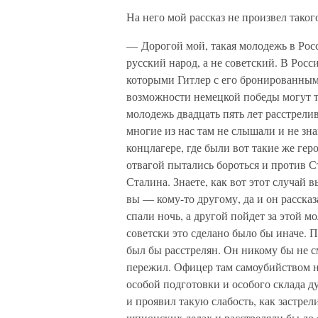
На него мой рассказ не произвел таког
— Дорогой мой, такая молодежь в Росси
русский народ, а не советский. В Рос
которыми Гитлер с его бронированным
возможности немецкой победы могут т
молодежь двадцать пять лет расстрелив
многие из нас там не слышали и не зна
концлагере, где были вот такие же гер
отвагой пытались бороться и против 
Сталина. Знаете, как вот этот случай 
вы — кому-то другому, да и он рассказ
спали ночь, а другой пойдет за этой 
советски это сделано было бы иначе. 
был бы расстрелян. Он никому бы не смо
пережил. Офицер там самоубийством н
особой подготовки и особого склада д
и проявил такую слабость, как застре
шпионских делах и расстреляли бы д