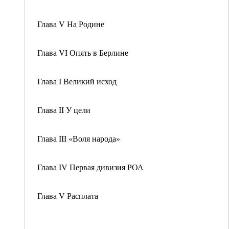
Глава V На Родине
Глава VI Опять в Берлине
Глава I Великий исход
Глава II У цели
Глава III «Воля народа»
Глава IV Первая дивизия РОА
Глава V Расплата