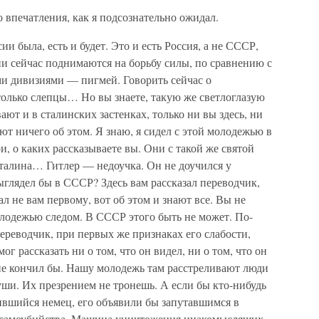
о впечатления, как я подсознательно ожидал.
и была, есть и будет. Это и есть Россия, а не СССР,
сии сейчас поднимаются на борьбу силы, по сравнению с
и дивизиями — пигмей. Говорить сейчас о
олько слепцы… Но вы знаете, такую же светлоглазую
ают и в сталинских застенках, только ни вы здесь, ни
ют ничего об этом. Я знаю, я сидел с этой молодежью в
ои, о каких рассказываете вы. Они с такой же святой
Сталина… Гитлер — недоучка. Он не доучился у
выглядел бы в СССР? Здесь вам рассказал переводчик,
ал не вам первому, вот об этом и знают все. Вы не
молодежью следом. В СССР этого быть не может. По-
Переводчик, при первых же признаках его слабости,
г рассказать ни о том, что он видел, ни о том, что он
е кончил бы. Нашу молодежь там расстреливают люди
уши. Их презрением не тронешь. А если бы кто-нибудь
лившийся немец, его объявили бы запутавшимся в
о самоубийства. Машина уничтожения инакомыслящих