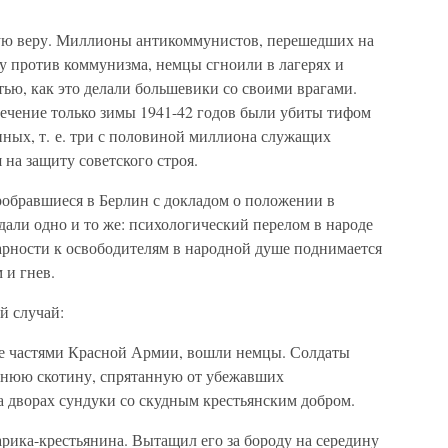
тую веру. Миллионы антикоммунистов, перешедших на
бу против коммунизма, немцы сгноили в лагерях и
тью, как это делали большевики со своими врагами.
течение только зимы 1941-42 годов были убиты тифом
нных, т. е. три с половиной миллиона служащих
на защиту советского строя.
робравшиеся в Берлин с докладом о положении в
ждали одно и то же: психологический перелом в народе
арности к освободителям в народной душе поднимается
 и гнев.
й случай:
ное частями Красной Армии, вошли немцы. Солдаты
шнюю скотину, спрятанную от убежавших
а дворах сундуки со скудным крестьянским добром.
рика-крестьянина. Вытащил его за бороду на середину