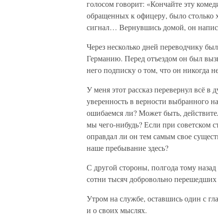
голосом говорит: «Кончайте эту комед
обращенных к офицеру, было столько х
сигнал… Вернувшись домой, он написа
Через несколько дней переводчику был
Германию. Перед отъездом он был вызв
него подписку о том, что он никогда н
У меня этот рассказ перевернул всё в 
уверенность в верности выбранного на
ошибаемся ли? Может быть, действите
мы чего-нибудь? Если при советском ст
оправдал ли он тем самым свое сущес
наше пребывание здесь?
С другой стороны, полгода тому назад
сотни тысяч добровольно перешедших н
Утром на службе, оставшись один с гла
и о своих мыслях.