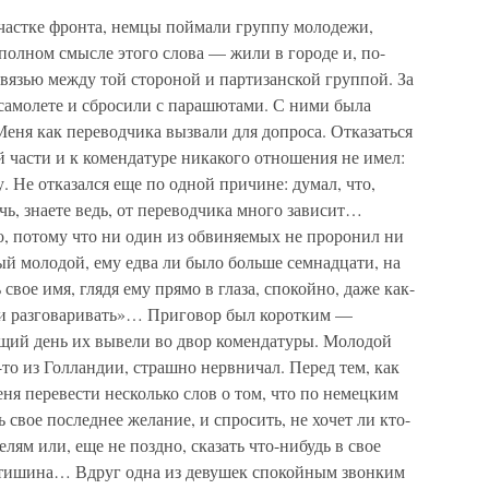
частке фронта, немцы поймали группу молодежи,
полном смысле этого слова — жили в городе и, по-
вязью между той стороной и партизанской группой. За
 самолете и сбросили с парашютами. С ними была
еня как переводчика вызвали для допроса. Отказаться
й части и к комендатуре никакого отношения не имел:
. Не отказался еще по одной причине: думал, что,
чь, знаете ведь, от переводчика много зависит…
о, потому что ни один из обвиняемых не проронил ни
мый молодой, ему едва ли было больше семнадцати, на
свое имя, глядя ему прямо в глаза, спокойно, даже как-
ами разговаривать»… Приговор был коротким —
щий день их вывели во двор комендатуры. Молодой
то из Голландии, страшно нервничал. Перед тем, как
ня перевести несколько слов о том, что по немецким
свое последнее желание, и спросить, не хочет ли кто-
елям или, еще не поздно, сказать что-нибудь в свое
 тишина… Вдруг одна из девушек спокойным звонким