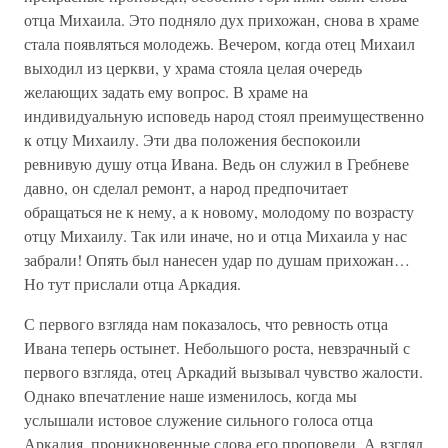
отца Михаила. Это подняло дух прихожан, снова в храме
стала появляться молодежь. Вечером, когда отец Михаил
выходил из церкви, у храма стояла целая очередь
желающих задать ему вопрос. В храме на
индивидуальную исповедь народ стоял преимущественно
к отцу Михаилу. Эти два положения беспокоили
ревнивую душу отца Ивана. Ведь он служил в Гребневе
давно, он сделал ремонт, а народ предпочитает
обращаться не к нему, а к новому, молодому по возрасту
отцу Михаилу. Так или иначе, но и отца Михаила у нас
забрали! Опять был нанесен удар по душам прихожан…
Но тут прислали отца Аркадия.
С первого взгляда нам показалось, что ревность отца
Ивана теперь остынет. Небольшого роста, невзрачный с
первого взгляда, отец Аркадий вызывал чувство жалости.
Однако впечатление наше изменилось, когда мы
услышали истовое служение сильного голоса отца
Аркадия, проникновенные слова его проповеди. А взгляд