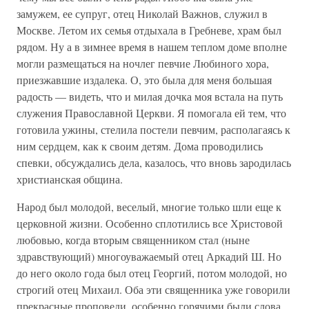
замужем, ее супруг, отец Николай Важнов, служил в
Москве. Летом их семья отдыхала в Гребневе, храм был
рядом. Ну а в зимнее время в нашем теплом доме вполне
могли размещаться на ночлег певчие Любиного хора,
приезжавшие издалека. О, это была для меня большая
радость — видеть, что и милая дочка моя встала на путь
служения Православной Церкви. Я помогала ей тем, что
готовила ужины, стелила постели певчим, располагаясь к
ним сердцем, как к своим детям. Дома проводились
спевки, обсуждались дела, казалось, что вновь зародилась
христианская община.
Народ был молодой, веселый, многие только шли еще к
церковной жизни. Особенно сплотились все Христовой
любовью, когда вторым священником стал (ныне
здравствующий) многоуважаемый отец Аркадий Ш. Но
до него около года был отец Георгий, потом молодой, но
строгий отец Михаил. Оба эти священника уже говорили
прекрасные проповеди, особенно горячими были слова