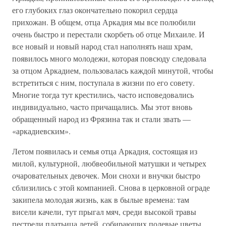
его глубоких глаз окончательно покорил сердца
прихожан. В общем, отца Аркадия мы все полюбили
очень быстро и перестали скорбеть об отце Михаиле. И
все новый и новый народ стал наполнять наш храм,
появилось много молодежи, которая повсюду следовала
за отцом Аркадием, пользовалась каждой минутой, чтобы
встретиться с ним, поступала в жизни по его совету.
Многие тогда тут крестились, часто исповедовались
индивидуально, часто причащались. Мы этот вновь
обращенный народ из Фрязина так и стали звать —
«аркадиевским».
Летом появилась и семья отца Аркадия, состоящая из
милой, культурной, любвеобильной матушки и четырех
очаровательных девочек. Мои снохи и внучки быстро
сблизились с этой компанией. Снова в церковной ограде
закипела молодая жизнь, как в былые времена: там
висели качели, тут прыгал мяч, среди высокой травы
пестрели платьица детей, собирающих полевые цветы.