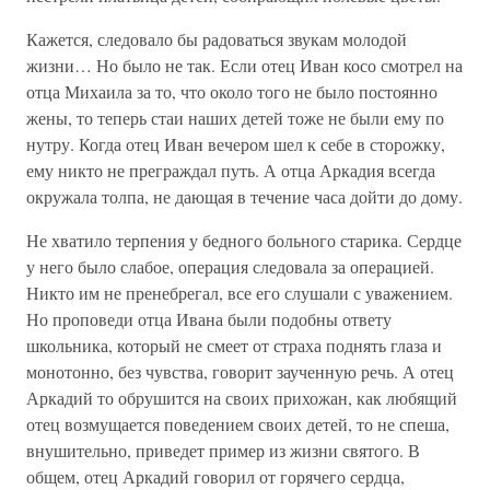
Кажется, следовало бы радоваться звукам молодой
жизни… Но было не так. Если отец Иван косо смотрел на
отца Михаила за то, что около того не было постоянно
жены, то теперь стаи наших детей тоже не были ему по
нутру. Когда отец Иван вечером шел к себе в сторожку,
ему никто не преграждал путь. А отца Аркадия всегда
окружала толпа, не дающая в течение часа дойти до дому.
Не хватило терпения у бедного больного старика. Сердце
у него было слабое, операция следовала за операцией.
Никто им не пренебрегал, все его слушали с уважением.
Но проповеди отца Ивана были подобны ответу
школьника, который не смеет от страха поднять глаза и
монотонно, без чувства, говорит заученную речь. А отец
Аркадий то обрушится на своих прихожан, как любящий
отец возмущается поведением своих детей, то не спеша,
внушительно, приведет пример из жизни святого. В
общем, отец Аркадий говорил от горячего сердца,