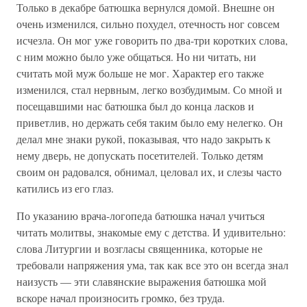
Только в декабре батюшка вернулся домой. Внешне он
очень изменился, сильно похудел, отечность ног совсем
исчезла. Он мог уже говорить по два-три коротких слова,
с ним можно было уже общаться. Но ни читать, ни
считать мой муж больше не мог. Характер его также
изменился, стал нервным, легко возбудимым. Со мной и
посещавшими нас батюшка был до конца ласков и
приветлив, но держать себя таким было ему нелегко. Он
делал мне знаки рукой, показывая, что надо закрыть к
нему дверь, не допускать посетителей. Только детям
своим он радовался, обнимал, целовал их, и слезы часто
катились из его глаз.
По указанию врача-логопеда батюшка начал учиться
читать молитвы, знакомые ему с детства. И удивительно:
слова Литургии и возгласы священника, которые не
требовали напряжения ума, так как все это он всегда знал
наизусть — эти славянские выражения батюшка мой
вскоре начал произносить громко, без труда.