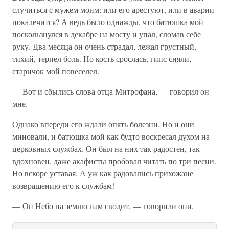
случиться с мужем моим: или его арестуют, или в аварии
покалечится? А ведь было однажды, что батюшка мой
поскользнулся в декабре на мосту и упал, сломав себе
руку. Два месяца он очень страдал, лежал грустный,
тихий, терпел боль. Но кость срослась, гипс сняли,
старичок мой повеселел.
— Вот и сбылись слова отца Митрофана, — говорил он
мне.
Однако впереди его ждали опять болезни. Но и они
миновали, и батюшка мой как будто воскресал духом на
церковных службах. Он был на них так радостен, так
вдохновен, даже акафисты пробовал читать по три песни.
Но вскоре уставая. А уж как радовались прихожане
возвращению его к службам!
— Он Небо на землю нам сводит, — говорили они.