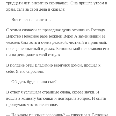
тридцати лет, внезапно скончалась. Она пришла утром в
храм, села за свои дела и сказала:
— Вот и вся наша жизнь.
С этими словами ее праведная душа отошла ко Господу.
Царство Небесное рабе Божией Вере! А заменивший ее
человек был хоть и очень деловой, честный и приятный,
но еще неопытный в делах. Батюшка мой не оставлял его
ни на день даже в свой отпуск.
В полдень отец Владимир вернулся домой, прошел к
себе. Я его спросила:
— Обедать будешь или сыт?
В ответ я услышала странные слова, скорее звуки. Я
вошла в комнату батюшки и повторила вопрос. И опять
прозвучало что-то несвязное.
— На каком ты языке говоришь? — спросила я. Батюшка