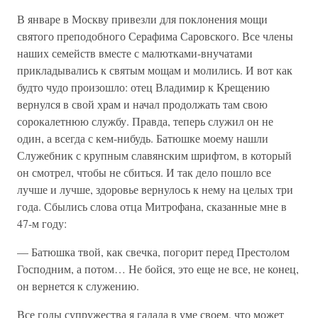
В январе в Москву привезли для поклонения мощи
святого преподобного Серафима Саровского. Все члены
наших семейств вместе с малютками-внучатами
прикладывались к святым мощам и молились. И вот как
будто чудо произошло: отец Владимир к Крещению
вернулся в свой храм и начал продолжать там свою
сорокалетнюю службу. Правда, теперь служил он не
один, а всегда с кем-нибудь. Батюшке моему нашли
Служебник с крупным славянским шрифтом, в который
он смотрел, чтобы не сбиться. И так дело пошло все
лучше и лучше, здоровье вернулось к нему на целых три
года. Сбылись слова отца Митрофана, сказанные мне в
47-м году:
— Батюшка твой, как свечка, погорит перед Престолом
Господним, а потом… Не бойся, это еще не все, не конец,
он вернется к служению.
Все годы супружества я гадала в уме своем, что может