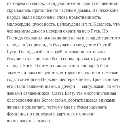
из тюрем и ссылок, отсидевшие свои сроки священники
скрывались, прятались по частным домам. Из лексикона
народа были исключены слова нравственность,
милосердие, духовность, целомудрие и т.п. Казалось, что
черная мгла дикого неверия охватила всю Русь. Но
Господь сохранил искры живой веры в сердцах простого
народа, ибо предвидел будущее возрождение Святой
Руси. Господь избрал людей, потомство которых в
будущие годы должно было снова призвать русский
народ к Богу. Одним из таких отцов-пастырей был
знакомый нам священник, который вырастил в тяжелые
годы гонения на Церковь шестерых детей. Трое сыновей
его стали священниками, а дочери — матушками, то есть
женами священников. Слава Богу, эта многочисленная
благословленная Богом семья, обогатившаяся внуками,
жива и процветает, поэтому мы не будем называть
фамилии, но приведем в картинах их жизни
вымышленные имена.