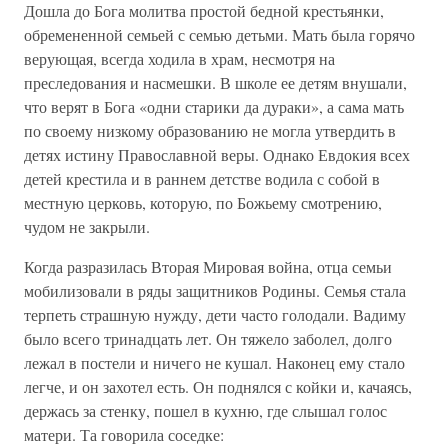
Дошла до Бога молитва простой бедной крестьянки,
обремененной семьей с семью детьми. Мать была горячо
верующая, всегда ходила в храм, несмотря на
преследования и насмешки. В школе ее детям внушали,
что верят в Бога «одни старики да дураки», а сама мать
по своему низкому образованию не могла утвердить в
детях истину Православной веры. Однако Евдокия всех
детей крестила и в раннем детстве водила с собой в
местную церковь, которую, по Божьему смотрению,
чудом не закрыли.
Когда разразилась Вторая Мировая война, отца семьи
мобилизовали в ряды защитников Родины. Семья стала
терпеть страшную нужду, дети часто голодали. Вадиму
было всего тринадцать лет. Он тяжело заболел, долго
лежал в постели и ничего не кушал. Наконец ему стало
легче, и он захотел есть. Он поднялся с койки и, качаясь,
держась за стенку, пошел в кухню, где слышал голос
матери. Та говорила соседке: