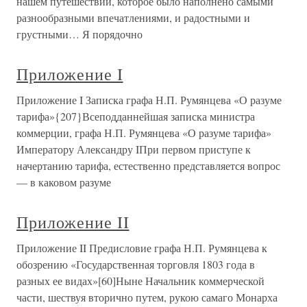
нашем путешествии, которое было наполнено самыми
разнообразными впечатлениями, и радостными и
грустными… Я порядочно
Приложение I
Приложение I Записка графа Н.П. Румянцева «О разуме
тарифа»{207}Всеподданнейшая записка министра
коммерции, графа Н.П. Румянцева «О разуме тарифа»
Императору Александру IПри первом приступе к
начертанию тарифа, естественно представляется вопрос
— в каковом разуме
Приложение II
Приложение II Предисловие графа Н.П. Румянцева к
обозрению «Государственная торговля 1803 года в
разных ее видах»[60]Ныне Начальник коммерческой
части, шествуя вторично путем, рукою самаго Монарха