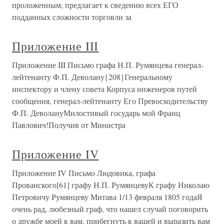
проложенным, предлагает к сведению всех ЕГО
подданных сложности торговли за
Приложение III
Приложение III Письмо графа Н.П. Румянцева генерал-
лейтенанту Ф.П. Деволану{208}Генеральному
инспектору и члену совета Корпуса инженеров путей
сообщения, генерал-лейтенанту Его Превосходительству
Ф.П. ДеволануМилостивый государь мой Франц
Павлович!Получив от Министра
Приложение IV
Приложение IV Письмо Людовика, графа
Прованского[61] графу Н.П. РумянцевуК графу Николаю
Петровичу Румянцеву Митава 1/13 февраля 1805 годаЯ
очень рад, любезный граф, что нашел случай поговорить
о дружбе моей к вам, прибегнуть к вашей и выразить вам