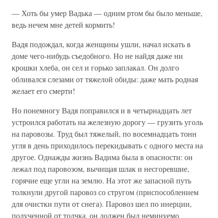
— Хоть бы умер Вадька — одним ртом бы было меньше,
ведь нечем мне детей кормить!
Вадя подождал, когда женщины ушли, начал искать в
доме чего-нибудь съедобного. Но не найдя даже ни
крошки хлеба, он сел и горько заплакал. Он долго
обливался слезами от тяжелой обиды: даже мать родная
желает его смерти!
Но понемногу Вадя поправился и в четырнадцать лет
устроился работать на железную дорогу — грузить уголь
на паровозы. Труд был тяжелый, по восемнадцать тонн
угля в день приходилось перекидывать с одного места на
другое. Однажды жизнь Вадима была в опасности: он
лежал под паровозом, вычищая шлак и несгоревшие,
горячие еще угли на землю. На этот же запасной путь
толкнули другой паровоз со стругом (приспособлением
для очистки пути от снега). Паровоз шел по инерции,
полученной от толчка, он должен был неминуемо