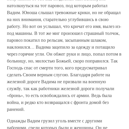
натолкнуться на тот паровоз, под которым работал
Вадим. Юноша слышал тревожные крики, но не обращал
на них внимания, старательно углубившись в свою
работу. Но вот он услышал, что кричат его имя, вылез из-
под машины. В тот же миг произошел страшный толчок,
паровоз покатил по рельсам, засыпанным шлаком,
наклонился… Вадима зацепило за одежду и потащило
через горячие угли. Он обжег руки и лицо, попал потом в
больницу, но, милостью Божьей, скоро поправился. Так
Господь спас от смерти того, кого предусматривал
сделать Своим верным слугою. Благодаря работе на
железной дороге Вадима не призвали на военную
службу, так как работники железной дороги получали
«бронь», то есть освобождались от армии. Ведь была
война, и редко кто возвращался с фронта домой без
ранений.
Однажды Вадим грузил уголь вместе с другими
рабочими, среди которых были и женщины. Он не