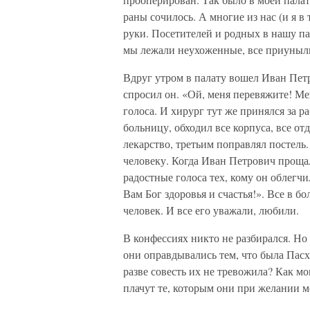
раны сочилось. А многие из нас (и я в
руки. Посетителей и родных в нашу па
мы лежали неухоженные, все приуныл
Вдруг утром в палату вошел Иван Пет
спросил он. «Ой, меня перевяжите! М
голоса. И хирург тут же принялся за р
больницу, обходил все корпуса, все от
лекарство, третьим поправлял постель
человеку. Когда Иван Петрович прощал
радостные голоса тех, кому он облегчи
Вам Бог здоровья и счастья!». Все в 
человек. И все его уважали, любили.
В конфессиях никто не разбирался. Но
они оправдывались тем, что была Пасха
разве совесть их не тревожила? Как мо
плачут те, которым они при желании 