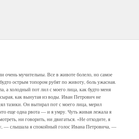
и очень мучительны. Все в животе болело, но самое
будто острым топором рубят по животу, боль ужасная.
ла, а холодный пот лил с моего лица, как будто меня
 сырая, как вынутая из воды. Иван Петрович не
ял тазики. Он вытирал пот с моего лица, мерил
 что еще одна рвота — и я умру. Чуть живая лежала я
мотреть, ни говорить, ни двигаться. «Не отходите, я
ду, — слышала я спокойный голос Ивана Петровича, —