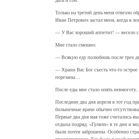
Только на третий день меня отвезли об
Иван Петрович застал меня, когда я ле
— У Вас хороший аппетит! — весело с
Мне стало смешно:
— Всякую еду полюбишь после трех 
— Храни Вас Бог съесть что-то острое
порезаны…
После еды мне стало опять невмоготу,
Последние два дня апреля в тот год пр
больничные врачи обычно отсутствовал
Первые два дня мая тоже считались вы
отдыха подряд. «Гуляли» в те дни и ме
были почти заброшены. Особенно стра
прооперирован. Так было в моей палат