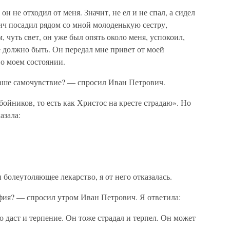
н не отходил от меня. Значит, не ел и не спал, а сидел
ич посадил рядом со мной молоденькую сестру,
, чуть свет, он уже был опять около меня, успокоил,
е должно быть. Он передал мне привет от моей
 о моем состоянии.
Ваше самочувствие? — спросил Иван Петрович.
збойников, то есть как Христос на кресте страдаю». Но
азала:
болеутоляющее лекарство, я от него отказалась.
фия? — спросил утром Иван Петрович. Я ответила:
о даст и терпение. Он тоже страдал и терпел. Он может