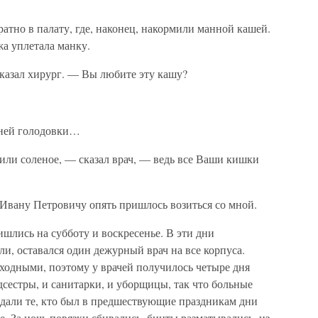
ратно в палату, где, наконец, накормили манной кашей.
жа уплетала манку.
казал хирург. — Вы любите эту кашу?
дней голодовки…
 или соленое, — сказал врач, — ведь все Ваши кишки
 Ивану Петровичу опять пришлось возиться со мной.
ишлись на субботу и воскресенье. В эти дни
и, оставался один дежурный врач на все корпуса.
ходными, поэтому у врачей получилось четыре дня
дсестры, и санитарки, и уборщицы, так что больные
дали те, кто был в предшествующие праздникам дни
е. За ночь повязки сбивались, бинты разматывались, из