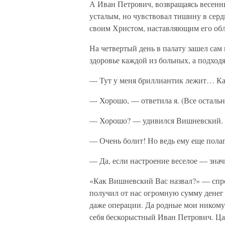
А Иван Петрович, возвращаясь весенн
усталым, но чувствовал тишину в серд
своим Христом, наставляющим его обл
На четвертый день в палату зашел сам
здоровье каждой из больных, а подходя 
— Тут у меня бриллиантик лежит… Как
— Хорошо, — ответила я. (Все остальн
— Хорошо? — удивился Вишневский. —
— Очень болит! Но ведь ему еще полага
— Да, если настроение веселое — знач
«Как Вишневский Вас назвал?» — спро
получил от нас огромную сумму денег 
даже операции. Да родные мои никому з
себя бескорыстный Иван Петрович. Ца