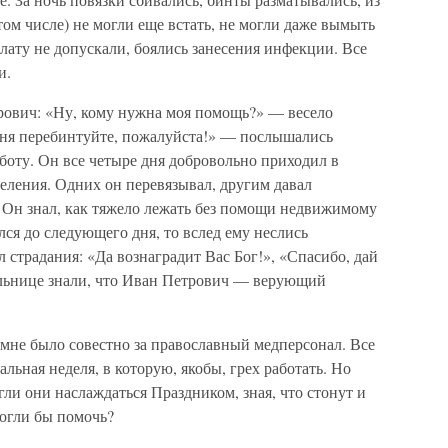
 том числе) не могли еще встать, не могли даже вымыть
лату не допускали, боялись занесения инфекции. Все
и.
рович: «Ну, кому нужна моя помощь?» — весело
еня перебинтуйте, пожалуйста!» — послышались
аботу. Он все четыре дня добровольно приходил в
деления. Одних он перевязывал, другим давал
. Он знал, как тяжело лежать без помощи недвижимому
ся до следующего дня, то вслед ему неслись
л страдания: «Да вознаградит Вас Бог!», «Спасибо, дай
больнице знали, что Иван Петрович — верующий
 мне было совестно за православный медперсонал. Все
льная неделя, в которую, якобы, грех работать. Но
гли они наслаждаться Праздником, зная, что стонут и
могли бы помочь?