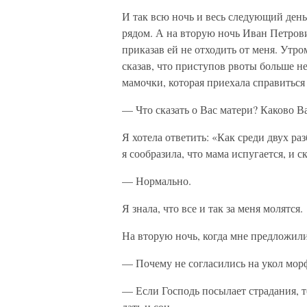
И так всю ночь и весь следующий день о
рядом. А на вторую ночь Иван Петров
приказав ей не отходить от меня. Утром
сказав, что приступов рвоты больше н
мамочки, которая приехала справиться
— Что сказать о Вас матери? Каково 
Я хотела ответить: «Как среди двух ра
я сообразила, что мама испугается, и ск
— Нормально.
Я знала, что все и так за меня молятся.
На вторую ночь, когда мне предложили 
— Почему не согласились на укол мор
— Если Господь посылает страдания, т
дать и сон.