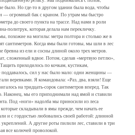
не было. Но где-то в другом здании была вода, чтобы
ан — огромный бак с краном. По утрам мы быстро
метра до своего пункта на трассе. Над нами в роли
а-политрук, которая делала нам перекличку.
ы, похожие на могилы: метра полтора и столько же в
сят сантиметров. Когда ямы были готовы, мы шли в лес
е бревна из ели и сосны длиной около трех метров.
ат, сложенный вдвое. Потом, сделав «мертвую петлю»,
. Тащить приходилось по кочкам, кустикам,
 поддавалось, сил у нас было мало: одни женщины —
гали веревками. Я командовала: «Раз, два, взяли! Еще
вигалось на тридцать-сорок сантиметров вперед. Так
о. Наконец, мы его приподнимали над ямой и ставили
нта. Под «ноги» надолба мы приносили из леса
 которые складывали в ямы прежде, чем начать ее
али и с гордостью любовались своей работой: длинной
укреплений. А другие роты пилили лес, ставили в три
вая все колючей проволокой.