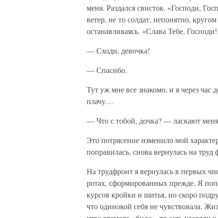
меня. Раздался свисток. «Господи, Го
ветер, не то солдат, непонятно, круго
останавливаясь. «Слава Тебе, Господи!
— Сходи, девочка!
— Спасибо.
Тут уж мне все знакомо, и я через час 
плачу…
— Что с тобой, дочка? — ласкают меня
Это потрясение изменило мой характер
поправилась, снова вернулась на труд 
На трудфронт я вернулась в первых чи
ротах, сформированных прежде. Я по
курсов кройки и шитья, но скоро подр
что одинокой себя не чувствовала. Жи
утра гремело «било», то есть ударяли