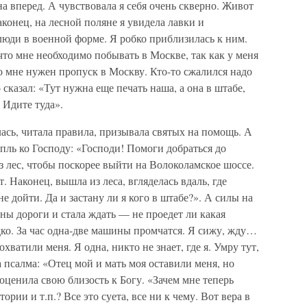
а вперед. А чувствовала я себя очень скверно. Живот
аконец, на лесной поляне я увидела лавки и
люди в военной форме. Я робко приблизилась к ним.
, что мне необходимо побывать в Москве, так как у меня
о мне нужен пропуск в Москву. Кто-то сжалился надо
сказал: «Тут нужна еще печать наша, а она в штабе,
 Идите туда».
лась, читала правила, призывала святых на помощь. А
опль ко Господу: «Господи! Помоги добраться до
з лес, чтобы поскорее выйти на Волоколамское шоссе.
. Наконец, вышла из леса, вгляделась вдаль, где
е дойти. Да и застану ли я кого в штабе?». А силы на
ины дороги и стала ждать — не проедет ли какая
ко. За час одна-две машины промчатся. Я сижу, жду…
атили меня. Я одна, никто не знает, где я. Умру тут,
а псалма: «Отец мой и мать моя оставили меня, но
оценила свою близость к Богу. «Зачем мне теперь
ории и т.п.? Все это суета, все ни к чему. Вот вера в