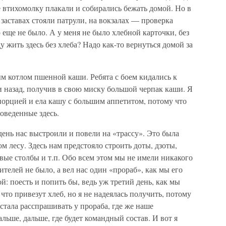
 втихомолку плакали и собирались бежать домой. Но в
 заставах стояли патрули, на вокзалах — проверка
 еще не было. А у меня не было хлебной карточки, без
у жить здесь без хлеба? Надо как-то вернуться домой за
м котлом пшенной каши. Ребята с боем кидались к
 назад, получив в свою миску большой черпак каши. Я
порцией и ела кашу с большим аппетитом, потому что
роведенные здесь.
день нас выстроили и повели на «трассу». Это была
м лесу. Здесь нам предстояло строить доты, дзоты,
овые столбы и т.п. Обо всем этом мы не имели никакого
ителей не было, а вел нас один «прораб», как мы его
й: поесть и попить бы, ведь уж третий день, как мы
 что привезут хлеб, но я не надеялась получить, потому
 стала расспрашивать у прораба, где же наше
альше, дальше, где будет командный состав. И вот я