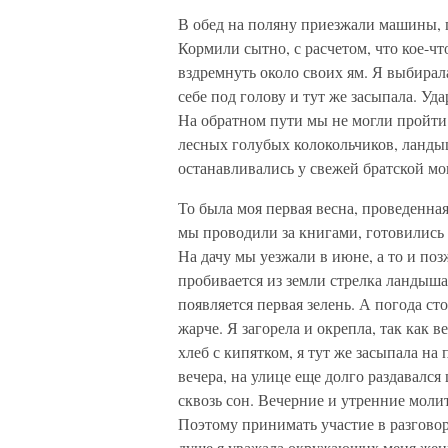
В обед на поляну приезжали машины, п
Кормили сытно, с расчетом, что кое-чт
вздремнуть около своих ям. Я выбирал
себе под голову и тут же засыпала. Уд
На обратном пути мы не могли пройти
лесных голубых колокольчиков, ланды
останавливались у свежей братской мо
То была моя первая весна, проведенна
мы проводили за книгами, готовились к
На дачу мы уезжали в июне, а то и позж
пробивается из земли стрелка ландыша
появляется первая зелень. А погода ст
жарче. Я загорела и окрепла, так как в
хлеб с кипятком, я тут же засыпала на
вечера, на улице еще долго раздавался
сквозь сон. Вечерние и утренние моли
Поэтому принимать участие в разговора
душе я уважала окружающих меня женщ