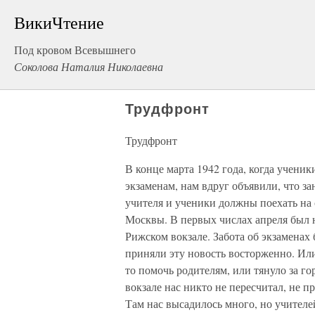
ВикиЧтение
Под кровом Всевышнего
Соколова Наталия Николаевна
Трудфронт
Трудфронт
В конце марта 1942 года, когда учени
экзаменам, нам вдруг объявили, что з
учителя и ученики должны поехать на
Москвы. В первых числах апреля был н
Рижском вокзале. Забота об экзаменах
приняли эту новость восторженно. Или 
то помочь родителям, или тянуло за го
вокзале нас никто не пересчитал, не п
Там нас высадилось много, но учителе