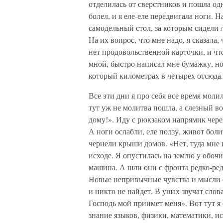
отделилась от сверстников и пошла одн
болел, и я еле-еле передвигала ноги. Н
самодельный стол, за которым сидели 
На их вопрос, что мне надо, я сказала
нет продовольственной карточки, и чт
мной, быстро написал мне бумажку, но 
который километрах в четырех отсюда.
Все эти дни я про себя все время моли
тут уж не молитва пошла, а слезный в
дому!». Иду с рюкзаком напрямик чере
А ноги ослабли, еле ползу, живот болит
чернели крыши домов. «Нет, туда мне н
исходе. Я опустилась на землю у обоч
машина. А шли они с фронта редко-ред
Новые непривычные чувства и мысли охв
и никто не найдет. В ушах звучат слов
Господь мой приимет меня». Вот тут я 
знание языков, физики, математики, ист