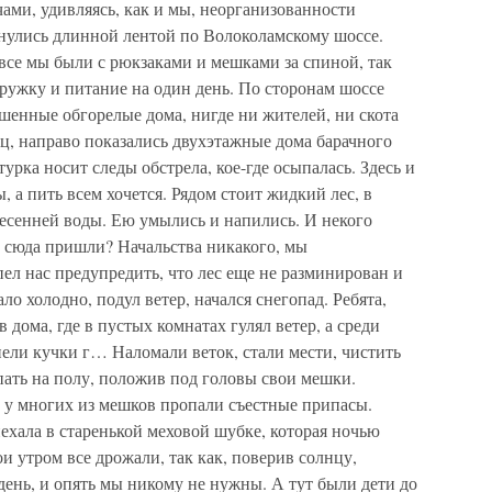
ами, удивляясь, как и мы, неорганизованности
нулись длинной лентой по Волоколамскому шоссе.
все мы были с рюкзаками и мешками за спиной, так
кружку и питание на один день. По сторонам шоссе
шенные обгорелые дома, нигде ни жителей, ни скота
ец, направо показались двухэтажные дома барачного
турка носит следы обстрела, кое-где осыпалась. Здесь и
, а пить всем хочется. Рядом стоит жидкий лес, в
весенней воды. Ею умылись и напились. И некого
мы сюда пришли? Начальства никакого, мы
пел нас предупредить, что лес еще не разминирован и
ало холодно, подул ветер, начался снегопад. Ребята,
 дома, где в пустых комнатах гулял ветер, а среди
нели кучки г… Наломали веток, стали мести, чистить
пать на полу, положив под головы свои мешки.
то у многих из мешков пропали съестные припасы.
ехала в старенькой меховой шубке, которая ночью
и утром все дрожали, так как, поверив солнцу,
 день, и опять мы никому не нужны. А тут были дети до