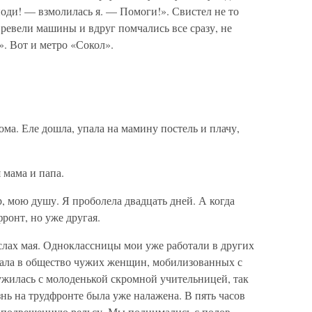
споди! — взмолилась я. — Помоги!». Свистел не то
м ревели машины и вдруг помчались все сразу, не
». Вот и метро «Сокол».
дома. Еле дошла, упала на мамину постель и плачу,
 мама и папа.
, мою душу. Я проболела двадцать дней. А когда
фронт, но уже другая.
слах мая. Одноклассницы мои уже работали в других
пала в общество чужих женщин, мобилизованных с
ужилась с молоденькой скромной учительницей, так
знь на трудфронте была уже налажена. В пять часов
 в подвешенную рельсу. Мы поднимались с полов,