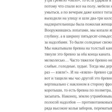
потому что спали все на полу, мебели 
умыться, а по вечерам даже кипел тит
выходили на улицу и шли два-три кило
надзирательницы была пожилая женщин
Вооружившись лопатами, мы копали ям
глубину, а в ширину пятьдесят-семьде
за надолбами. То были солидные свежи
Мы накатывали бревна на толстый кан
тянули это бревно за оба конца каната
мелколесью… Часто тяжелое бревно не
слабые, голодные, худые. Тогда мы дер
раз — взяли!». И на «взяли» бревно сд
вот и тащили мы час-другой это бревн
вертикально с наклоном в сторону фро
коротыши, то есть бревна по полметра,
засыпать. Наконец, землю утрамбовыв
полосой надолбов — противотанковых 
ряда высокие колья заборов, перематы