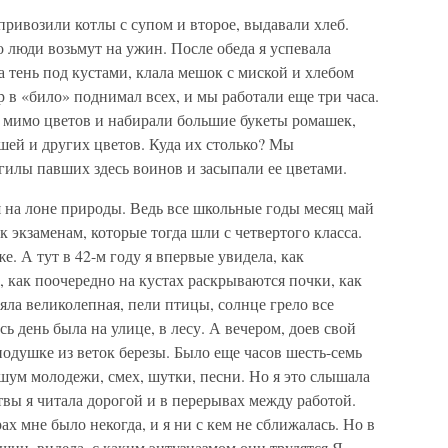
ривозили котлы с супом и второе, выдавали хлеб.
о люди возьмут на ужин. После обеда я успевала
а тень под кустами, клала мешок с миской и хлебом
ар в «било» поднимал всех, и мы работали еще три часа.
 мимо цветов и набирали большие букеты ромашек,
шей и других цветов. Куда их столько? Мы
гилы павших здесь воинов и засыпали ее цветами.
я на лоне природы. Ведь все школьные годы месяц май
 экзаменам, которые тогда шли с четвертого класса.
е. А тут в 42-м году я впервые увидела, как
, как поочередно на кустах раскрываются почки, как
ояла великолепная, пели птицы, солнце грело все
есь день была на улице, в лесу. А вечером, доев свой
 подушке из веток березы. Было еще часов шесть-семь
 шум молодежи, смех, шутки, песни. Но я это слышала
твы я читала дорогой и в перерывах между работой.
х мне было некогда, и я ни с кем не сближалась. Но в
ин, видела, с каким энтузиазмом они трудятся Я