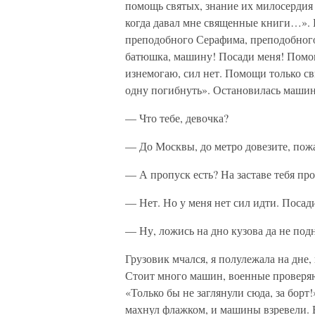
помощь святых, знание их милосердия 
когда давал мне священные книги…». 
преподобного Серафима, преподобного 
батюшка, машину! Посади меня! Помог
изнемогаю, сил нет. Помощи только св
одну погибнуть». Остановилась машин
— Что тебе, девочка?
— До Москвы, до метро довезите, пож
— А пропуск есть? На заставе тебя про
— Нет. Но у меня нет сил идти. Посад
— Ну, ложись на дно кузова да не по
Грузовик мчался, я полулежала на дне,
Стоит много машин, военные проверяю
«Только бы не заглянули сюда, за борт
махнул флажком, и машины взревели. В