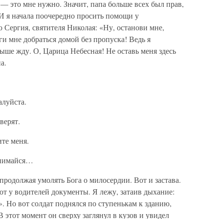
— это мне нужно. Значит, папа больше всех был прав,
И я начала поочередно просить помощи у
Сергия, святителя Николая: «Ну, останови мне,
и мне добраться домой без пропуска! Ведь я
ыше жду. О, Царица Небесная! Не оставь меня здесь
а.
алуйста.
верят.
ите меня.
днимайся…
 продолжая умолять Бога о милосердии. Вот и застава.
т у водителей документы. Я лежу, затаив дыхание:
!». Но вот солдат поднялся по ступенькам к зданию,
 этот момент он сверху заглянул в кузов и увидел