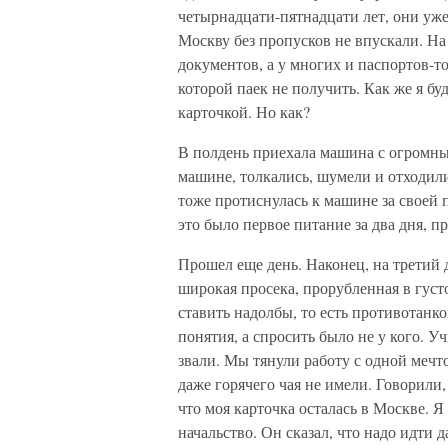
четырнадцати-пятнадцати лет, они уже
Москву без пропусков не впускали. На
документов, а у многих и паспортов-то
которой паек не получить. Как же я буд
карточкой. Но как?
В полдень приехала машина с огромны
машине, толкались, шумели и отходили
тоже протиснулась к машине за своей 
это было первое питание за два дня, п
Прошел еще день. Наконец, на третий 
широкая просека, прорубленная в густо
ставить надолбы, то есть противотанк
понятия, а спросить было не у кого. Уч
звали. Мы тянули работу с одной мечто
даже горячего чая не имели. Говорили,
что моя карточка осталась в Москве. Я
начальство. Он сказал, что надо идти д