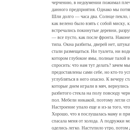
черчению, в недоумении пожимал плеч
данного предприятия. Однако мы потя
Шли долго — часа два. Солнце пекло, 
как велено было взять с собой миску, 
встречались покинутые деревни, разру
— все пусто, как после фронта. Након
типа. Окна разбиты, дверей нет, штука
стали размещаться. Ни туалета, ни воды
котором глубокие ямы, полные талой 
спросить: что нам тут делать? зачем 
предоставлены сами себе, но кто-то ус
углубляться в него опасно. К вечеру ст
которые днем играли в мяч, вернулись в
разбитого стекла на полу повсюду чер
пол. Мебели никакой, поэтому легли с
Настроение упало еще и из-за того, ч
Хорошо, что я послушалась маму и при
спасала меня от холода. А подружки мо
оделись легко. Наступило утро, потом