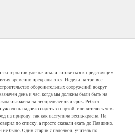
ки экстернатов уже начинали готовиться к предстоящим
анятия временно прекращаются. Недели на три все
 строительство оборонительных сооружений вокруг
азначен день и час, когда мы должны были быть на
 была отложена на неопределенный срок. Ребята
уж очень надоело сидеть за партой, или хотелось чем-
род на природу, так как наступила весна-красна. На
роверил по списку, а просто сказали ехать до Павшино.
й не было. Один старик с палочкой, учитель по