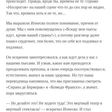
происходит. Правда, вроде бы, времена не те. Однако
«Носорогов» на нашей сцене что-то до сих пор не видно.
Так что, времена хоть и не те, но...
Мы выразили Ионеско полное понимание, причем от
души. Мы с ним повозмущались («Всюду мои пьесы
идут, кроме вашей страны!»), а потому разговор далее
пошел сердечнее, тем более, что он себе все подливал и
подливал.
Он искренне заинтересовался, а как идут дела у нас с
нашими пьесами. И узнав, какие нам приходится
преодолевать препоны, в свою очередь посочувствовал и,
естественно, выпил за наше здоровье. Но тут наша
переводчица напомнила, что мы приглашены смотреть
«Сирано де Бержерак» в «Комеди Франсез», а значит,
пора закругляться.
— Не делайте это! Не ходите туда! Это мертвый театр и
мертвый спектакль! — вскричал Ионеско. И стал