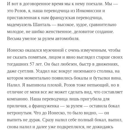
И вот в договоренное время мы к нему поехали. Мы —
это Розов, я, наша переводчица из Инкомиссии и
приставленная к нам французская переводчица,
мадемуазель Шанталь — высокое, худое, сравнительно
молодое, не шибко женственное, деловитое создание.
Весьма умелое за рулем автомобиля.
Ионеско оказался мужчиной с очень измученным, чтобы
не сказать помятым, лицом и явно выглядел старше своих
тогдашних 57 лет. Он был любезен, быстр в движениях,
даже суетлив. Усадил нас вокруг низенького столика, на
котором моментально появились бокалы и бутылки вина.
Налил. Я выпивоха плохой, Розов тоже непьющий, но в
отличие от меня все же может сделать вид, что составляет
компанию. Наша переводчица лишь пригубила для
приличия, а француженка — за рулем — оставила бокал
нетронутым. Что до Ионеско, то было видно, — он
выпить не дурак. Сразу налил себе полный бокал, выпил,
снова налил и далее уже подкреплялся, не дожидаясь