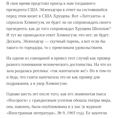
В свое время предстоял приезд к нам тогдашнего
президента США Эйзенхауэра в ответ на состоявшийся
перед этим визит в США Хрущева. Вот «Литгазета» и
спросила Хемингуэя, не будет ли он сопровождать своего
президента, как до того сопровождал Хрущева Шолохов?
И тут же приводился ответ Хемингуэя, что нет, не будет.
Дескать, Эйзенхауэр — скучный парень, а вот если бы
такого-то тореадора, то с превеликим удовольствием.
На одном из совещаний я привел этот случай как пример
разного понимания человеческого достоинства. На что из
зала раздалась реплика: «так напечатали же!» Но в том-то
и беда, что газета напечатала это не как пример для
подражания, а в укор Хемингуэю.
Однако шесть лет после того, как его знаменитая пьеса
«Носороги» с грандиозным успехом обошла театры мира,
она, наконец, была опубликована и у нас (в журнале
«Иностранная литература», № 9, 1965 год). Ее захотели