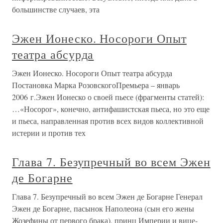
большинстве случаев, эта
Эжен Ионеско. Носороги Опыт
театра абсурда
Эжен Ионеско. Носороги Опыт театра абсурда
Постановка Марка РозовскогоПремьера – январь
2006 г.Эжен Ионеско о своей пьесе (фрагменты статей):
…«Носорог», конечно, антифашистская пьеса, но это еще
и пьеса, направленная против всех видов коллективной
истерии и против тех
Глава 7. Безупречный во всем Эжен
де Богарне
Глава 7. Безупречный во всем Эжен де Богарне Генерал
Эжен де Богарне, пасынок Наполеона (сын его жены
Жозефины от первого брака), принц Империи и вице-