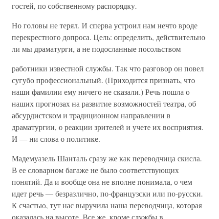
гостей, по собственному распорядку.
Но головы не терял. И сперва устроил нам нечто вроде
перекрестного допроса. Цель: определить, действительно
ли мы драматурги, а не подосланные посольством
работники известной службы. Так что разговор он повел
сугубо профессиональный. (Приходится признать, что
наши фамилии ему ничего не сказали.) Речь пошла о
наших прогнозах на развитие возможностей театра, об
абсурдистском и традиционном направлении в
драматургии, о реакции зрителей и учете их восприятия.
И — ни слова о политике.
Мадемуазель Шанталь сразу же как переводчица скисла.
В ее словарном багаже не было соответствующих
понятий. Да и вообще она не вполне понимала, о чем
идет речь — безразлично, по-французски или по-русски.
К счастью, тут нас выручила наша переводчица, которая
оказалась на высоте. Все же, кроме службы в