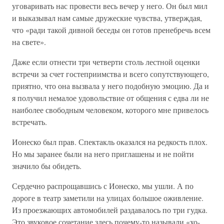
уговаривать нас провести весь вечер у него. Он был мил
и выказывал нам самые дружеские чувства, утверждая,
что «ради такой дивной беседы он готов пренебречь всем
на свете».
Даже если отнести три четверти столь лестной оценки
встречи за счет гостеприимства и всего сопутствующего,
приятно, что она вызвала у него подобную эмоцию. Да и
я получил немалое удовольствие от общения с едва ли не
наиболее свободным человеком, которого мне привелось
встречать.
Ионеско был прав. Спектакль оказался на редкость плох.
Но мы заранее были на него приглашены и не пойти
значило бы обидеть.
Сердечно распрощавшись с Ионеско, мы ушли. А по
дороге в театр заметили на улицах большое оживление.
Из проезжающих автомобилей раздавалось по три гудка.
Это звуковое сочетание здесь почему-то называли «хо-