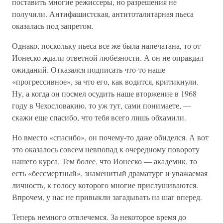
поставить многие режиссеры, но разрешения не
получили. Антифашистская, антитоталитарная пьеса
оказалась под запретом.
Однако, поскольку пьеса все же была напечатана, то от
Ионеско ждали ответной любезности. А он не оправдал
ожиданий. Отказался подписать что-то наше
«прогрессивное», за что его, как водится, критикнули.
Ну, а когда он посмел осудить наше вторжение в 1968
году в Чехословакию, то уж тут, сами понимаете, —
скажи еще спасибо, что тебя всего лишь обхамили.
Но вместо «спасибо», он почему-то даже обиделся. А вот
это оказалось совсем невпопад к очередному повороту
нашего курса. Тем более, что Ионеско — академик, то
есть «бессмертный», знаменитый драматург и уважаемая
личность, к голосу которого многие прислушиваются.
Впрочем, у нас не привыкли загадывать на шаг вперед.
Теперь немного отвлечемся. За некоторое время до