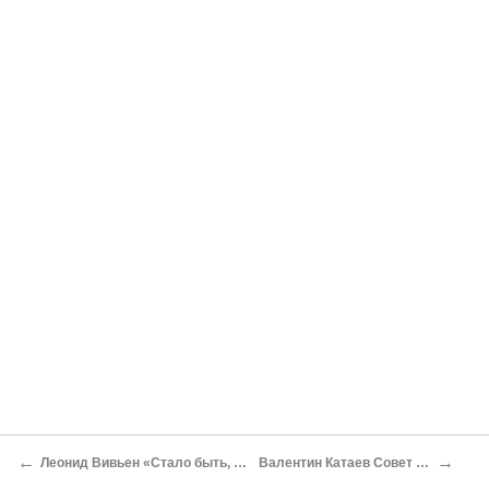
←
→
Леонид Вивьен «Стало быть, скамеечку пониже!..»
Валентин Катаев Совет несмышленышам