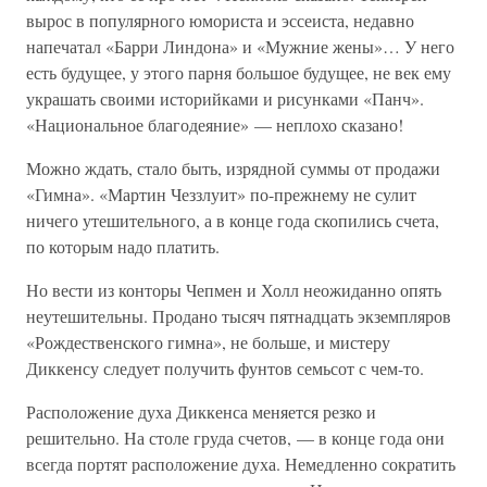
вырос в популярного юмориста и эссеиста, недавно
напечатал «Барри Линдона» и «Мужние жены»… У него
есть будущее, у этого парня большое будущее, не век ему
украшать своими историйками и рисунками «Панч».
«Национальное благодеяние» — неплохо сказано!
Можно ждать, стало быть, изрядной суммы от продажи
«Гимна». «Мартин Чеззлуит» по-прежнему не сулит
ничего утешительного, а в конце года скопились счета,
по которым надо платить.
Но вести из конторы Чепмен и Холл неожиданно опять
неутешительны. Продано тысяч пятнадцать экземпляров
«Рождественского гимна», не больше, и мистеру
Диккенсу следует получить фунтов семьсот с чем-то.
Расположение духа Диккенса меняется резко и
решительно. На столе груда счетов, — в конце года они
всегда портят расположение духа. Немедленно сократить