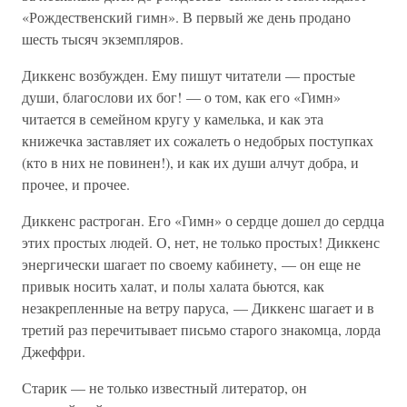
«Рождественский гимн». В первый же день продано
шесть тысяч экземпляров.
Диккенс возбужден. Ему пишут читатели — простые
души, благослови их бог! — о том, как его «Гимн»
читается в семейном кругу у камелька, и как эта
книжечка заставляет их сожалеть о недобрых поступках
(кто в них не повинен!), и как их души алчут добра, и
прочее, и прочее.
Диккенс растроган. Его «Гимн» о сердце дошел до сердца
этих простых людей. О, нет, не только простых! Диккенс
энергически шагает по своему кабинету, — он еще не
привык носить халат, и полы халата бьются, как
незакрепленные на ветру паруса, — Диккенс шагает и в
третий раз перечитывает письмо старого знакомца, лорда
Джеффри.
Старик — не только известный литератор, он