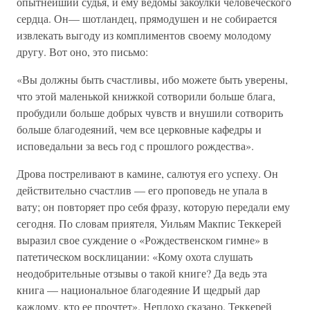
опытнейший судья, и ему ведомы закоулки человеческого
сердца. Он— шотландец, прямодушен и не собирается
извлекать выгоду из комплиментов своему молодому
другу. Вот оно, это письмо:
«Вы должны быть счастливы, ибо можете быть уверены,
что этой маленькой книжкой сотворили больше блага,
пробудили больше добрых чувств и внушили сотворить
больше благодеяний, чем все церковные кафедры и
исповедальни за весь год с прошлого рождества».
Дрова постреливают в камине, салютуя его успеху. Он
действительно счастлив — его проповедь не упала в
вату; он повторяет про себя фразу, которую передали ему
сегодня. По словам приятеля, Уильям Макпис Теккерей
выразил свое суждение о «Рождественском гимне» в
патетическом восклицании: «Кому охота слушать
неодобрительные отзывы о такой книге? Да ведь эта
книга — национальное благодеяние И щедрый дар
каждому, кто ее прочтет». Неплохо сказано. Теккерей