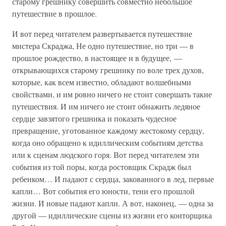
старому грешнику совершить совместно небольшое
путешествие в прошлое.
И вот перед читателем развертывается путешествие
мистера Скраджа, Не одно путешествие, но три — в
прошлое рождество, в настоящее и в будущее, —
открывающихся старому грешнику по воле трех духов,
которые, как всем известно, обладают волшебными
свойствами, и им ровно ничего не стоит совершать такие
путешествия. И им ничего не стоит обнажить ледяное
сердце завзятого грешника и показать чудесное
превращение, уготованное каждому жестокому сердцу,
когда оно обращено к идиллическим событиям детства
или к сценам людского горя. Вот перед читателем эти
события из той поры, когда ростовщик Скрадж был
ребенком… И падают с сердца, закованного в лед, первые
капли… Вот события его юности, тени его прошлой
жизни. И новые падают капли. А вот, наконец, — одна за
другой — идиллические сцены из жизни его конторщика