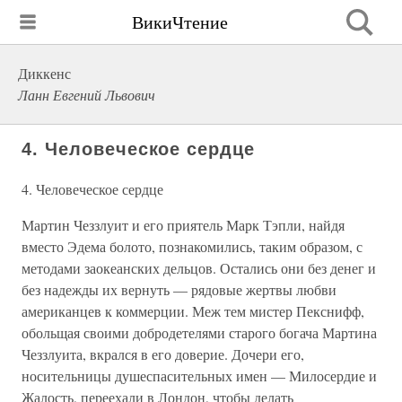
ВикиЧтение
Диккенс
Ланн Евгений Львович
4. Человеческое сердце
4. Человеческое сердце
Мартин Чеззлуит и его приятель Марк Тэпли, найдя
вместо Эдема болото, познакомились, таким образом, с
методами заокеанских дельцов. Остались они без денег и
без надежды их вернуть — рядовые жертвы любви
американцев к коммерции. Меж тем мистер Пекснифф,
обольщая своими добродетелями старого богача Мартина
Чеззлуита, вкрался в его доверие. Дочери его,
носительницы душеспасительных имен — Милосердие и
Жалость, переехали в Лондон, чтобы делать