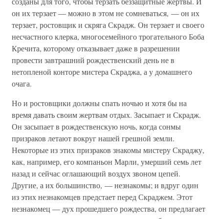
созданы для того, чтобы терзать беззащитные жертвы. И
он их терзает — можно в этом не сомневаться, — он их
терзает, ростовщик и скряга Скрадж. Он терзает и своего
несчастного клерка, многосемейного трогательного Боба
Кречита, которому отказывает даже в разрешении
провести завтрашний рождественский день не в
нетопленой конторе мистера Скраджа, а у домашнего
очага.
Но и ростовщики должны спать ночью и хотя бы на
время давать своим жертвам отдых. Засыпает и Скрадж.
Он засыпает в рождественскую ночь, когда сонмы
призраков летают вокруг нашей грешной земли.
Некоторые из этих призраков знакомы мистеру Скраджу,
как, например, его компаньон Марли, умерший семь лет
назад и сейчас оглашающий воздух звоном цепей.
Другие, а их большинство, — незнакомы; и вдруг один
из этих незнакомцев предстает перед Скраджем. Этот
незнакомец — дух прошедшего рождества, он предлагает