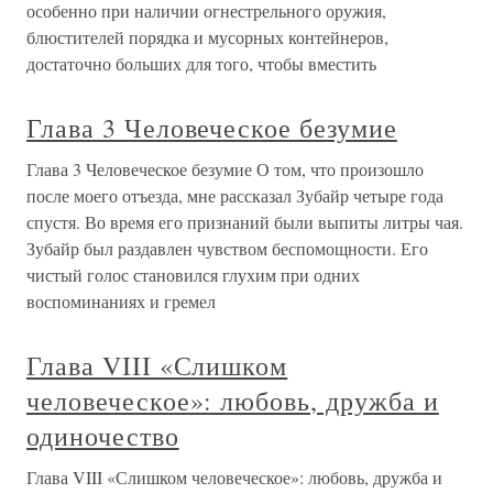
окончательно утвердил его положение в английском
обществе. С этого момента он мог позволить себе
выступать уже не в роли дипломата, а занять
Незадачливое племя человеческое
Незадачливое племя человеческое Где-то в статьях,
посвященных моим стихам, я прочитал, что длительное
пребывание на Востоке в определенном смысле повлияло
на мою поэзию, и особенно на «Местожительство –
Земля». И правда, последние стихи, написанные мною в
то время, были
Эжен Ионеско «А человеческое
достоинство?»
Эжен Ионеско «А человеческое достоинство?» В конце
марта 1994 года на 82-м году жизни умер Эжен
Ионеско.Передо мной несколько статей о нем — от 60-х