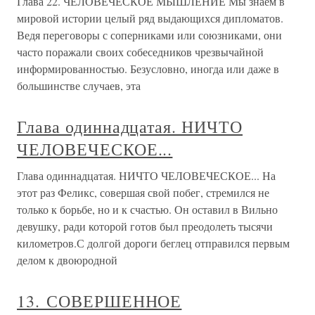
* * Ты умираешь каждое мгновение, не осознавая этого.
(При этом) кто умирает? * * *В свои последние часы
Бхоланатх, муж Ма, сказал: «Я ухожу». Ма возразила:
«Почему ты так думаешь? Не существует ни приходов, ни
уходов, есть
«Слишком человеческое» чувство
юмора
«Слишком человеческое» чувство юмора Труднее всего
передать, насколько естественным и человечным было
поведение Махарши с окружающими. Беседы с ним
текли совершенно непринужденно, он часто улыбался и
многое обращал в шутку. Так, он нередко иронизировал
по поводу
Татьяна Свичкарь Дело