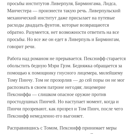
просьбы институтов Ливерпуля, Бирмингама, Лидса,
Манчестера — произнести такую речь. Ливерпульский
механический институт даже присылает на путевые
расходы двадцать фунтов, которые возвращаются
обратно. Разумеется, нет возможности ответить на все
просьбы. Но все же он едет в Ливерпуль и Бирмингам,
говорит речи.
Работа над романом не прерывается. Пекснифф старается
обольстить бедную Мэри Грэм. Бедняжка обращается за
помощью к помощнику гнусного лицемера, милейшему
Тому Пинчу. Том не прозорлив — до сей поры он не мог
распознать в своем патроне негодяя; лицемерие
Пексниффа — слишком опасное оружие против
простодушных Пинчей. Но наступает момент, когда и
Пинчи прозревают, как прозрел и Том Пинч, после чего
Пекснифф немедленно его выгоняет.
Расправившись с Томом, Пекснифф принимает меры