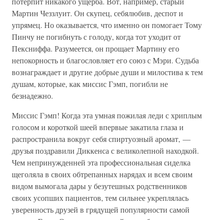
потерпит никакого ущерба. Вот, например, старый
Мартин Чеззлуит. Он скупец, себялюбив, деспот и
упрямец. Но оказывается, что именно он помогает Тому
Пинчу не погибнуть с голоду, когда тот уходит от
Пексниффа. Разумеется, он прощает Мартину его
непокорность и благословляет его союз с Мэри. Судьба
вознаграждает и другие добрые души и милостива к тем
душам, которые, как миссис Гэмп, погибли не
безнадежно.
Миссис Гэмп! Когда эта умная пожилая леди с хриплым
голосом и короткой шеей впервые закатила глаза и
распространила вокруг себя спиртуозный аромат, —
друзья поздравили Диккенса с великолепной находкой.
Чем непринужденней эта профессиональная сиделка
щеголяла в своих обтрепанных нарядах и всем своим
видом вымогала дары у безутешных родственников
своих усопших пациентов, тем сильнее укреплялась
уверенность друзей в грядущей популярности самой