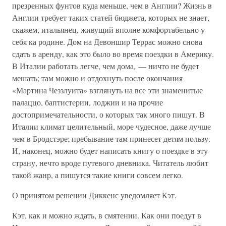
презренных фунтов куда меньше, чем в Англии? Жизнь в
Англии требует таких статей бюджета, которых не знает,
скажем, итальянец, живущий вполне комфортабельно у
себя ка родине. Дом на Девоншир Террас можно снова
сдать в аренду, как это было во время поездки в Америку.
В Италии работать легче, чем дома, — ничто не будет
мешать; там можно и отдохнуть после окончания
«Мартина Чеззлуита» взглянуть на все эти знаменитые
палаццо, баптистерии, лоджии и на прочие
достопримечательности, о которых так много пишут. В
Италии климат целительный, море чудесное, даже лучше
чем в Бродстэре; пребывание там принесет детям пользу.
И, наконец, можно будет написать книгу о поездке в эту
страну, нечто вроде путевого дневника. Читатель любит
такой жанр, а пишутся такие книги совсем легко.
О принятом решении Диккенс уведомляет Кэт.
Кэт, как и можно ждать, в смятении. Как они поедут в