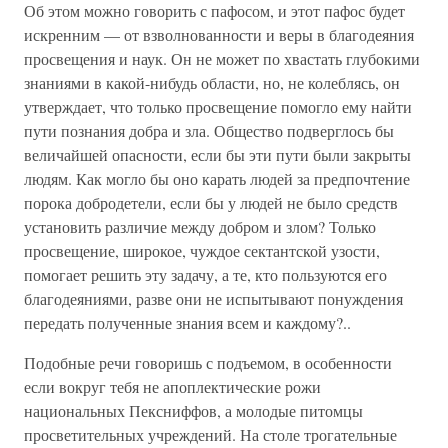
Об этом можно говорить с пафосом, и этот пафос будет
искренним — от взволнованности и веры в благодеяния
просвещения и наук. Он не может по хвастать глубокими
знаниями в какой-нибудь области, но, не колеблясь, он
утверждает, что только просвещение помогло ему найти
пути познания добра и зла. Общество подверглось бы
величайшей опасности, если бы эти пути были закрыты
людям. Как могло бы оно карать людей за предпочтение
порока добродетели, если бы у людей не было средств
установить различие между добром и злом? Только
просвещение, широкое, чуждое сектантской узости,
помогает решить эту задачу, а те, кто пользуются его
благодеяниями, разве они не испытывают понуждения
передать полученные знания всем и каждому?..
Подобные речи говоришь с подъемом, в особенности
если вокруг тебя не апоплектические рожи
национальных Пексниффов, а молодые питомцы
просветительных учреждений. На столе трогательные