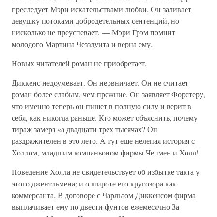
преследует Мэри искательствами любви. Он заливает
девушку потоками добродетельных сентенций, но
нисколько не преуспевает, — Мэри Грэм помнит
молодого Мартина Чеззлуита и верна ему.
Новых читателей роман не приобретает.
Диккенс недоумевает. Он нервничает. Он не считает
роман более слабым, чем прежние. Он заявляет Форстеру,
что именно теперь он пишет в полную силу и верит в
себя, как никогда раньше. Кто может объяснить, почему
тираж замерз «а двадцати трех тысячах? Он
раздражителен в это лето. А тут еще нелепая история с
Холлом, младшим компаньоном фирмы Чепмен и Холл!
Поведение Холла не свидетельствует об избытке такта у
этого джентльмена; и о широте его кругозора как
коммерсанта. В договоре с Чарльзом Диккенсом фирма
выплачивает ему по двести фунтов ежемесячно За