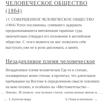
человеческое
Татьяна Свичкарь Дело человеческое Мне порой наш
доктор, вооруженный термометром и стетоскопом, по
сердцу ближе и опытом своим, и остротою ума, и
наблюдательностью, и ясностью мысли, а главное —
человечностью. Да, да, рентген, лаборатории — все так,
все верно, но человеку
Дело человеческое
Дело человеческое В Тольятти, в больнице водников,
Лидии Николаевне говорили:— Как Вы много
оперируете!Она только улыбалась — это капля в море по
сравнению с Жигулевском.Вспоминает Лидия
Николаевна:— У нас был очень строгий контроль по
всем параметрам. Старшая
←
→
3. Золотая вода
5. Генуя и колокола