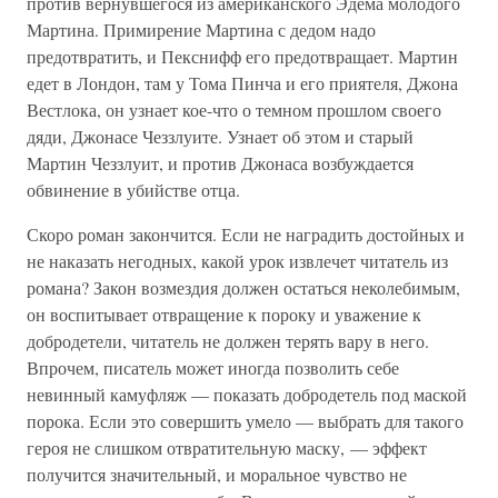
против вернувшегося из американского Эдема молодого
Мартина. Примирение Мартина с дедом надо
предотвратить, и Пекснифф его предотвращает. Мартин
едет в Лондон, там у Тома Пинча и его приятеля, Джона
Вестлока, он узнает кое-что о темном прошлом своего
дяди, Джонасе Чеззлуите. Узнает об этом и старый
Мартин Чеззлуит, и против Джонаса возбуждается
обвинение в убийстве отца.
Скоро роман закончится. Если не наградить достойных и
не наказать негодных, какой урок извлечет читатель из
романа? Закон возмездия должен остаться неколебимым,
он воспитывает отвращение к пороку и уважение к
добродетели, читатель не должен терять вару в него.
Впрочем, писатель может иногда позволить себе
невинный камуфляж — показать добродетель под маской
порока. Если это совершить умело — выбрать для такого
героя не слишком отвратительную маску, — эффект
получится значительный, и моральное чувство не