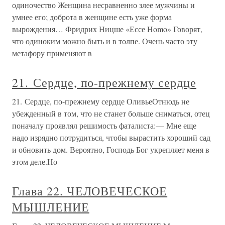
годов и до последних, с сообщением о смерти.
Любопытно проследить за их тоном, если взять даже
одну и ту же газету разных лет. Боже
«Слишком человеческое» чувство
юмора
«Слишком человеческое» чувство юмора Труднее всего
передать, насколько естественным и человечным было
поведение Махарши с окружающими. Беседы с ним
текли совершенно непринужденно, он часто улыбался и
многое обращал в шутку. Так, он нередко иронизировал
по поводу
Смерть, перерождение, карма и
человеческое состояние
Смерть, перерождение, карма и человеческое состояние *