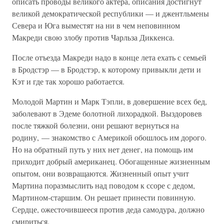
описать проводы великого актера, описания достигнут
великой демократической республики — и джентльмены
Севера и Юга выместят на ни в чем неповинном
Макреди свою злобу против Чарльза Диккенса.
После отъезда Макреди надо в конце лета ехать с семьей
в Бродстэр — в Бродстэр, к которому привыкли дети и
Кэт и где так хорошо работается.
Молодой Мартин и Марк Тэпли, в довершение всех бед,
заболевают в Эдеме болотной лихорадкой. Выздоровев
после тяжкой болезни, они решают вернуться на
родину, — знакомство с Америкой обошлось им дорого.
Но на обратный путь у них нет денег, на помощь им
приходит добрый американец. Обогащенные жизненным
опытом, они возвращаются. Жизненный опыт учит
Мартина поразмыслить над поводом к ссоре с дедом,
Мартином-старшим. Он решает принести повинную.
Сердце, ожесточившееся против деда самодура, должно
смириться.