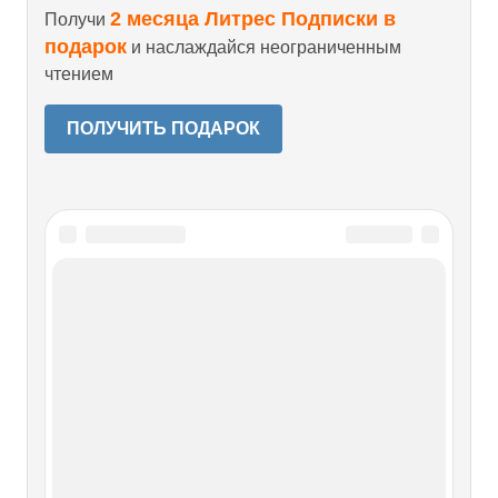
2 месяца Литрес Подписки в
Получи
подарок
и наслаждайся неограниченным
чтением
ПОЛУЧИТЬ ПОДАРОК
Читайте также
Глава 8. Никки
«Предостерегающее обращение к
наиболее подверженным влиянию
читателям, касающееся