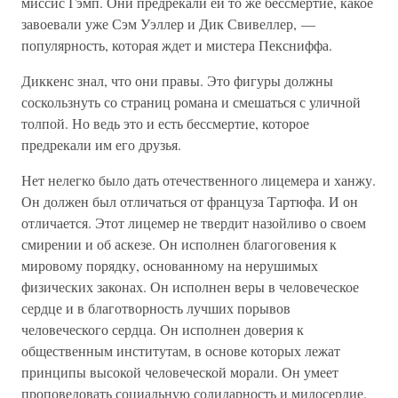
миссис Гэмп. Они предрекали ей то же бессмертие, какое
завоевали уже Сэм Уэллер и Дик Свивеллер, —
популярность, которая ждет и мистера Пексниффа.
Диккенс знал, что они правы. Это фигуры должны
соскользнуть со страниц романа и смешаться с уличной
толпой. Но ведь это и есть бессмертие, которое
предрекали им его друзья.
Нет нелегко было дать отечественного лицемера и ханжу.
Он должен был отличаться от француза Тартюфа. И он
отличается. Этот лицемер не твердит назойливо о своем
смирении и об аскезе. Он исполнен благоговения к
мировому порядку, основанному на нерушимых
физических законах. Он исполнен веры в человеческое
сердце и в благотворность лучших порывов
человеческого сердца. Он исполнен доверия к
общественным институтам, в основе которых лежат
принципы высокой человеческой морали. Он умеет
проповедовать социальную солидарность и милосердие.