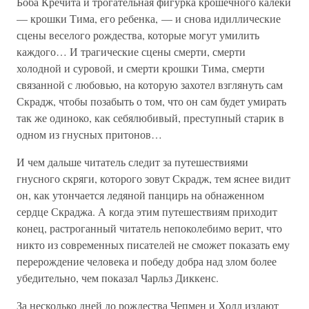
Боба Кречита и трогательная фигурка крошечного калеки
— крошки Тима, его ребенка, — и снова идиллические
сцены веселого рождества, которые могут умилить
каждого… И трагические сцены смерти, смерти
холодной и суровой, и смерти крошки Тима, смерти
связанной с любовью, на которую захотел взглянуть сам
Скрадж, чтобы позабыть о том, что он сам будет умирать
так же одиноко, как себялюбивый, преступный старик в
одном из гнусных притонов…
И чем дальше читатель следит за путешествиями
гнусного скряги, которого зовут Скрадж, тем яснее видит
он, как утончается ледяной панцирь на обнаженном
сердце Скраджа. А когда этим путешествиям приходит
конец, растроганный читатель непоколебимо верит, что
никто из современных писателей не сможет показать ему
перерождение человека и победу добра над злом более
убедительно, чем показал Чарльз Диккенс.
За несколько дней до рождества Чепмен и Холл издают