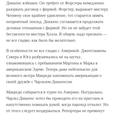
Диккенс взбешен. Он требует от Форстера немедленно
разорвать договор с фирмой. Форстер, выражает мистеру
Чепмену свое крайнее удивление, тот старается замять
неприятный эпизод. Диккенс соглашается продолжать
деловые отношения с фирмой. Но он не забудет этой
бестактности мистера Холла. В общем, надо признать —
не все гладко, как было бы желательно.
В особенности не все гладко с Америкой. Джентльмены
Севера и Юга разбушевались не на шутку,
ознакомившись с пребыванием Мартина и Марка в
американском Эдеме. Теперь даже небезопасно для
великого актера Макреди напоминать американцам о
своей дружбе с Чарльзом Диккенсом.
Макреди собирается в турне по Америке. Натурально,
Чарльз Диккенс хотел бы проводить его на пристань и
напутственно помахать рукой, когда пароход отчалит. Но
от этого следует воздержаться. Репортеры не преминут