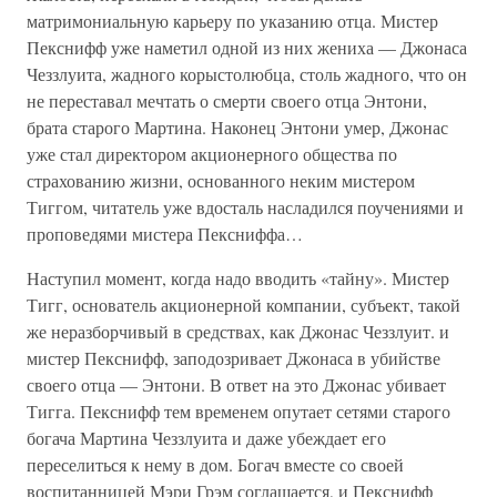
матримониальную карьеру по указанию отца. Мистер
Пекснифф уже наметил одной из них жениха — Джонаса
Чеззлуита, жадного корыстолюбца, столь жадного, что он
не переставал мечтать о смерти своего отца Энтони,
брата старого Мартина. Наконец Энтони умер, Джонас
уже стал директором акционерного общества по
страхованию жизни, основанного неким мистером
Тиггом, читатель уже вдосталь насладился поучениями и
проповедями мистера Пексниффа…
Наступил момент, когда надо вводить «тайну». Мистер
Тигг, основатель акционерной компании, субъект, такой
же неразборчивый в средствах, как Джонас Чеззлуит. и
мистер Пекснифф, заподозривает Джонаса в убийстве
своего отца — Энтони. В ответ на это Джонас убивает
Тигга. Пекснифф тем временем опутает сетями старого
богача Мартина Чеззлуита и даже убеждает его
переселиться к нему в дом. Богач вместе со своей
воспитанницей Мэри Грэм соглашается, и Пекснифф