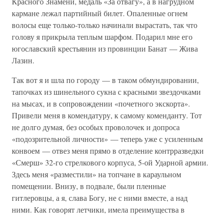
Красного Знамени, медаль «За отвагу», а в нагрудном
кармане лежал партийный билет. Опаленные огнем
волосы еще только-только начинали вырастать, так что
голову я прикрыла теплым шарфом. Подарил мне его
югославский крестьянин из провинции Банат — Жива
Лазин.
Так вот я и шла по городу — в таком обмундировании,
тапочках из шинельного сукна с красными звездочками
на мысах, и в сопровождении «почетного экскорта».
Привели меня в комендатуру, к самому коменданту. Тот
не долго думая, без особых проволочек и допроса
«подозрительной личности» — теперь уже с усиленным
конвоем — отвез меня прямо в отделение контрразведки
«Смерш» 32-го стрелкового корпуса, 5-ой Ударной армии.
Здесь меня «разместили» на топчане в караульном
помещении. Внизу, в подвале, были пленные
гитлеровцы, а я, слава Богу, не с ними вместе, а над
ними. Как говорят летчики, имела преимущества в