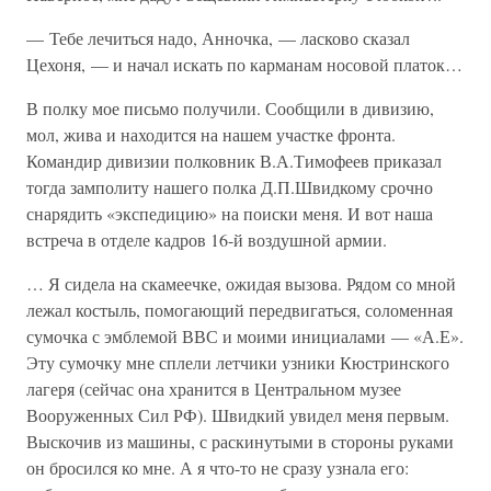
— Тебе лечиться надо, Анночка, — ласково сказал
Цехоня, — и начал искать по карманам носовой платок…
В полку мое письмо получили. Сообщили в дивизию,
мол, жива и находится на нашем участке фронта.
Командир дивизии полковник В.А.Тимофеев приказал
тогда замполиту нашего полка Д.П.Швидкому срочно
снарядить «экспедицию» на поиски меня. И вот наша
встреча в отделе кадров 16-й воздушной армии.
… Я сидела на скамеечке, ожидая вызова. Рядом со мной
лежал костыль, помогающий передвигаться, соломенная
сумочка с эмблемой ВВС и моими инициалами — «А.Е».
Эту сумочку мне сплели летчики узники Кюстринского
лагеря (сейчас она хранится в Центральном музее
Вооруженных Сил РФ). Швидкий увидел меня первым.
Выскочив из машины, с раскинутыми в стороны руками
он бросился ко мне. А я что-то не сразу узнала его: