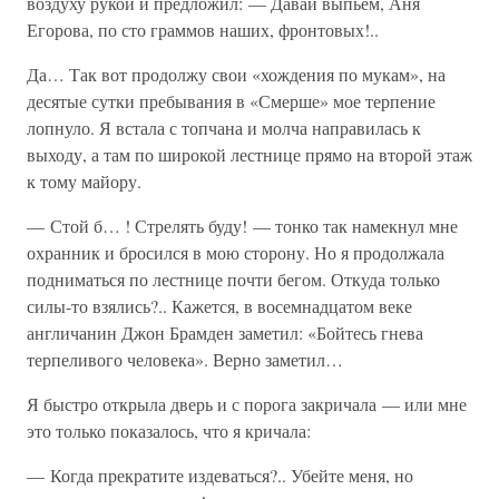
воздуху рукой и предложил: — Давай выпьем, Аня
Егорова, по сто граммов наших, фронтовых!..
Да… Так вот продолжу свои «хождения по мукам», на
десятые сутки пребывания в «Смерше» мое терпение
лопнуло. Я встала с топчана и молча направилась к
выходу, а там по широкой лестнице прямо на второй этаж
к тому майору.
— Стой б… ! Стрелять буду! — тонко так намекнул мне
охранник и бросился в мою сторону. Но я продолжала
подниматься по лестнице почти бегом. Откуда только
силы-то взялись?.. Кажется, в восемнадцатом веке
англичанин Джон Брамден заметил: «Бойтесь гнева
терпеливого человека». Верно заметил…
Я быстро открыла дверь и с порога закричала — или мне
это только показалось, что я кричала:
— Когда прекратите издеваться?.. Убейте меня, но