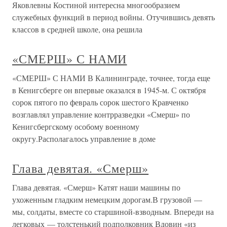
Яковлевны Костиной интересна многообразием
служебных функций в период войны. Отучившись девять
классов в средней школе, она решила
«СМЕРШ» С НАМИ
«СМЕРШ» С НАМИ В Калининграде, точнее, тогда еще
в Кенигсберге он впервые оказался в 1945-м. С октября
сорок пятого по февраль сорок шестого Кравченко
возглавлял управление контрразведки «Смерш» по
Кенигсбергскому особому военному
округу.Располагалось управление в доме
Глава девятая. «Смерш»
Глава девятая. «Смерш» Катят наши машины по
ухоженным гладким немецким дорогам.В грузовой —
мы, солдаты, вместе со старшиной-взводным. Впереди на
легковых — толстенький подполковник Вдовин «из