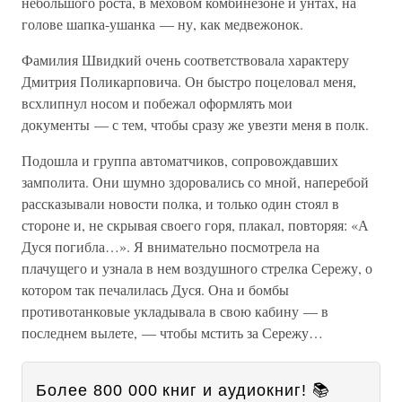
небольшого роста, в меховом комбинезоне и унтах, на
голове шапка-ушанка — ну, как медвежонок.
Фамилия Швидкий очень соответствовала характеру
Дмитрия Поликарповича. Он быстро поцеловал меня,
всхлипнул носом и побежал оформлять мои
документы — с тем, чтобы сразу же увезти меня в полк.
Подошла и группа автоматчиков, сопровождавших
замполита. Они шумно здоровались со мной, наперебой
рассказывали новости полка, и только один стоял в
стороне и, не скрывая своего горя, плакал, повторяя: «А
Дуся погибла…». Я внимательно посмотрела на
плачущего и узнала в нем воздушного стрелка Сережу, о
котором так печалилась Дуся. Она и бомбы
противотанковые укладывала в свою кабину — в
последнем вылете, — чтобы мстить за Сережу…
Более 800 000 книг и аудиокниг! 📚