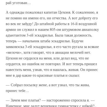
рай уготован…
А однажды пожаловал капитан Цехоня. К сожалению, я
не помню ни имени его, ни отчества. А вот доброту его
во век не забуду! До штабной работы в 16-й воздушной
армии он служил в нашем 805-ом штурмовом авиаполку
адъютантом 3-ей эскадрильи. Была такая должность,
теперь — начальник штаба эскадрильи. Будучи
замкомэска 3-ей эскадрильи, я его часто ругала за всякие
«мелочи», хотя говорят, что в авиации мелочей нет.
Цехоня не сердился на меня, или делал вид, что не
сердится, но ошибок не повторял. И вот теперь пришел
навестить меня, узнав, что я нашлась, живая. Он принес
мне в дар какие-то красивые платья и сказал:
— Собрал посылку жене, а вот узнал, что ты жива,
принес тебе…
— Зачем мне платья? — настороженно спросила я. —
Наверное, мне дадут вещевики гимнастерку с юбкой?..