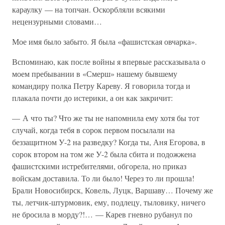
караулку — на топчан. Оскорбляли всякими
нецензурными словами…
Мое имя было забыто. Я была «фашистская овчарка».
Вспоминаю, как после войны я впервые рассказывала о
моем пребывании в «Смерш» нашему бывшему
командиру полка Петру Кареву. Я говорила тогда и
плакала почти до истерики, а он как закричит:
— А что ты? Что же ты не напомнила ему хотя бы тот
случай, когда тебя в сорок первом посылали на
беззащитном У-2 на разведку? Когда ты, Аня Егорова, в
сорок втором на том же У-2 была сбита и подожжена
фашистскими истребителями, обгорела, но приказ
войскам доставила. То ли было! Через то ли прошла!
Брали Новосибирск, Ковель, Луцк, Варшаву… Почему же
ты, летчик-штурмовик, ему, подлецу, тыловику, ничего
не бросила в морду?!… — Карев гневно рубанул по