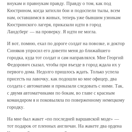
внукам и правнукам правду. Правду о том, как под
Кюстрином, когда затихли бои и подоспели тылы, всем
нам, оставшимся в живых, теперь уже бывшим узникам
Кюстринского лагеря, приказали идти в город
Ландсберг — на проверку. Я идти не могла.
И вот, помню, ехал по дороге солдат на повозке, и доктор
Синяков упросил его довезти меня до ближайшего
городка, куда тот солдат и сам направлялся. Мне Георгий
Федорович сказал, чтобы при въезде в город ждала их у
первого дома. Недолго пришлось ждать. Только успела
присесть на лавочку, как подошли ко мне офицер, два
солдата с автоматами и приказали следовать с ними. Так,
с двумя автоматчиками по бокам, во главе с красным
командиром я и поковыляла по поверженному немецкому
городку.
На мне был жакет «по последней варшавской моде» —
тот подарок от пленных англичан. На жакете два ордена