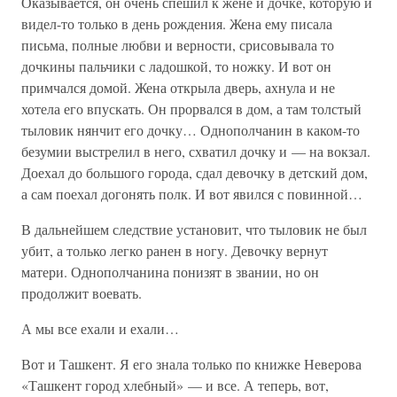
Оказывается, он очень спешил к жене и дочке, которую и
видел-то только в день рождения. Жена ему писала
письма, полные любви и верности, срисовывала то
дочкины пальчики с ладошкой, то ножку. И вот он
примчался домой. Жена открыла дверь, ахнула и не
хотела его впускать. Он прорвался в дом, а там толстый
тыловик нянчит его дочку… Однополчанин в каком-то
безумии выстрелил в него, схватил дочку и — на вокзал.
Доехал до большого города, сдал девочку в детский дом,
а сам поехал догонять полк. И вот явился с повинной…
В дальнейшем следствие установит, что тыловик не был
убит, а только легко ранен в ногу. Девочку вернут
матери. Однополчанина понизят в звании, но он
продолжит воевать.
А мы все ехали и ехали…
Вот и Ташкент. Я его знала только по книжке Неверова
«Ташкент город хлебный» — и все. А теперь, вот,