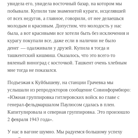
увидела его, увидела восточный базар, на котором мы
побывали. Купили там знаменитой кураги, исцелявшей
от всех недугов, а главное, говорили, от нее делаешься
молодым и красивым. Допустим, что молодость у нас
была, а вот красивыми все хотели быть без исключения и
курагу покупали все, даже если в наличии не было
денег — одалживали у друзей. Купила я тогда и
ташкентский кишмиш. Оказалось, что это всего-то
вяленый виноград с косточкой. Ташкент очень хлебным
мне тогда не показался.
Подъезжая к Куйбышеву, на станции Грачевка мы
услышали из репродукторов сообщение Совинформбюро:
«Южная группировка гитлеровских войск во главе с
генерал-фельдмаршалом Паулюсом сдалась в плен.
Капитулировала и северная группировка. Это произошло
2 февраля 1943 года».
У нас в вагоне шумно. Мы радуемся большому успеху