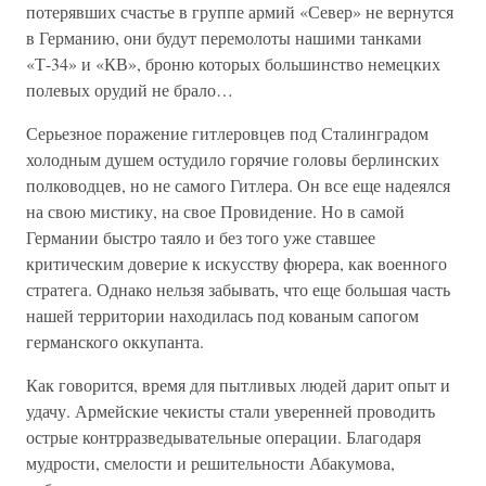
потерявших счастье в группе армий «Север» не вернутся
в Германию, они будут перемолоты нашими танками
«Т-34» и «КВ», броню которых большинство немецких
полевых орудий не брало…
Серьезное поражение гитлеровцев под Сталинградом
холодным душем остудило горячие головы берлинских
полководцев, но не самого Гитлера. Он все еще надеялся
на свою мистику, на свое Провидение. Но в самой
Германии быстро таяло и без того уже ставшее
критическим доверие к искусству фюрера, как военного
стратега. Однако нельзя забывать, что еще большая часть
нашей территории находилась под кованым сапогом
германского оккупанта.
Как говорится, время для пытливых людей дарит опыт и
удачу. Армейские чекисты стали уверенней проводить
острые контрразведывательные операции. Благодаря
мудрости, смелости и решительности Абакумова,