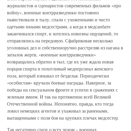
журналистов и сценаристов современных фильмов «про
войну», военные контрразведчики постоянно
пьянствовали в тылу, спали с ухоженными и чисто
одетыми юными медсестрами, а когда в медсанбате
заканчивался спирт, и хотелось новизны ощущений, то
отправлялись на передовую. Сфабриковав несколько
уголовных дел и собственноручно расстреляв из нагана в
затылок жертв, «военные контрразведчики»
возвращались обратно в тыл, где их уже ждала новая
порция спирта и похотливый медперсонал женского
пола, который изнывал от безделья. Периодически
«особистам» вручали боевые награды. Наверное, за
победы на сексуальном фронте и успехи в сражениях с
зеленым змием. И так на протяжении всей Великой
Отечественной войны. Непонятно, правда, кто тогда
ловил немецких агентов и ухаживал за ранеными,
вытащенными с поля боя на хрупких плечах медсестер.
Так негативно сразу о всех чохом – военных