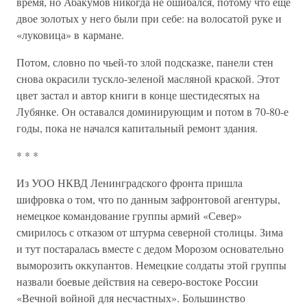
время, но Абакумов никогда не ошибался, потому что еще
двое золотых у него были при себе: на волосатой руке и
«луковица» в кармане.
Потом, словно по чьей-то злой подсказке, панели стен
снова окрасили тускло-зеленой масляной краской. Этот
цвет застал и автор книги в конце шестидесятых на
Лубянке. Он оставался доминирующим и потом в 70-80-е
годы, пока не начался капитальный ремонт здания.
* * *
Из УОО НКВД Ленинградского фронта пришла
шифровка о том, что по данным зафронтовой агентуры,
немецкое командование группы армий «Север»
смирилось с отказом от штурма северной столицы. Зима
и тут постаралась вместе с дедом Морозом основательно
выморозить оккупантов. Немецкие солдаты этой группы
назвали боевые действия на северо-востоке России
«Вечной войной для несчастных». Большинство