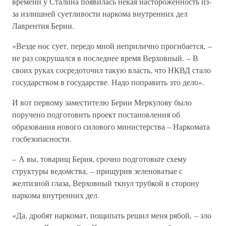
времени у Сталина появилась некая настороженность из-
за излишней суетливости наркома внутренних дел
Лаврентия Берии.
«Везде нос сует, передо мной неприлично прогибается, –
не раз сокрушался в последнее время Верховный. – В
своих руках сосредоточил такую власть, что НКВД стало
государством в государстве. Надо поправить это дело».
И вот первому заместителю Берии Меркулову было
поручено подготовить проект постановления об
образования нового силового министерства – Наркомата
госбезопасности.
– А вы, товарищ Берия, срочно подготовьте схему
структуры ведомства, – прищурив зеленоватые с
желтизной глаза, Верховный ткнул трубкой в сторону
наркома внутренних дел.
«Да, дробят наркомат, пощипать решил меня рябой, – зло