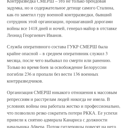
Контрразведка СМЕРШ – это не только брендовая
задумка, но и содержательное детище самого Сталина,
как-то заметил гуру военной контрразведки, бывший
сотрудник этой организации, прошагавший дорогами
войны все 1418 дней и ночей, генерал-майор в отставке
Леонид Георгиевич Иванов.
Служба оперативного состава ГУКР СМЕРШ была
крайне опасной – в среднем оперативник служил 3
месяца, после чего выбывал по смерти или ранению.
Только во время боев за освобождение Белоруссии
погибли 236 и пропали без вести 136 военных
контрразведчиков.
Организация СМЕРШ никакого отношения к массовым
репрессиям и расстрелам людей никогда не имела. В
условиях войны она работала жестко и профессионально,
что позволило резко сократить потери РККА. Ее успехи
привели к снятию адмирала Канариса с должности
начальника Абвера. Потом гитлеровцы повесят на него