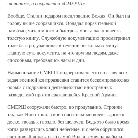
шпионам», а сокращенно «СМЕРШ»…
Вообще, Сталин недаром носил звание Вождя. Он был на
голову выше собравшихся. Обладал поразительной
памятью, читал много и быстро – мог за час прочесть
толстую книгу. Служебную документацию просматривал
тоже быстро, улавливая в течение нескольких минут
главную суть документа, на что другим людям, даже
способным, требовались часы и дни.
Наименование СМЕРШ подчеркивало, что во главу всех
задач военной контрразведки ставится бескомпромиссная
борьба с подрывной деятельностью иностранных
разведслужб против сражающейся Красной Армии.
СМЕРШ сооружали быстро, но продуманно. Строили
так, как Ной строил свой спасительный ковчег: доска к
доске, гвоздь к гвоздю, без щелочек. Ведь это было время,
когда разверзлись хляби небесные, и с неба обрушился
свинцовый дождь, и до самой Волги земля наша была