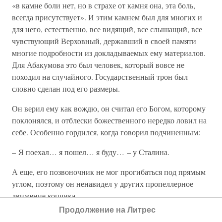
«в камне боли нет, но в страхе от камня она, эта боль,
всегда присутствует». И этим камнем был для многих и
для него, естественно, все видящий, все слышащий, все
чувствующий Верховный, державший в своей памяти
многие подробности из докладываемых ему материалов.
Для Абакумова это был человек, который вовсе не
походил на случайного. Государственный трон был
словно сделан под его размеры.
Он верил ему как вождю, он считал его Богом, которому
поклонялся, и отблески божественного нередко ловил на
себе. Особенно гордился, когда говорил подчиненным:
– Я поехал… я пошел… я буду… – у Сталина.
А еще, его позвоночник не мог прогибаться под прямым
углом, поэтому он ненавидел у других пропеллерное
движение копчика.
Продолжение на Литрес
Все чаще и чаще Лаврентий Павлович фиксировал, что