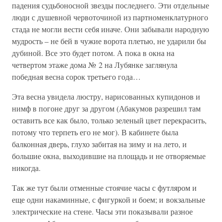
падения судьбоносной звезды последнего. Эти отдельные
люди с душевной червоточиной из партноменклатурного
стада не могли вести себя иначе. Они забывали народную
мудрость – не бей в чужие ворота плетью, не ударили бы
дубиной. Все это будет потом. А пока в окна на
четвертом этаже дома № 2 на Лубянке заглянула
победная весна сорок третьего года…
Эта весна увидела люстру, нарисованных купидонов и
нимф в погоне друг за другом (Абакумов разрешил там
оставить все как было, только зеленый цвет перекрасить,
потому что терпеть его не мог). В кабинете была
балконная дверь, глухо забитая на зиму и на лето, и
большие окна, выходившие на площадь и не отворяемые
никогда.
Так же тут были отменные стоячие часы с футляром и
еще одни накаминные, с фигуркой и боем; и вокзальные
электрические на стене. Часы эти показывали разное