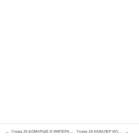
←
→
Глава 26 БОМАРШЕ И ИМПЕРАТРИЦА МАРИЯ ТЕРЕЗИЯ (1774)
Глава 28 КАВАЛЕР ИЛИ ДЕВИЦА Д’ЭОН (1775)