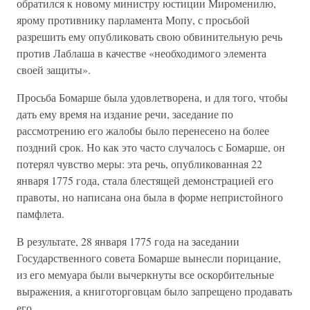
обратился к новому министру юстиции Мироменилю,
ярому противнику парламента Мопу, с просьбой
разрешить ему опубликовать свою обвинительную речь
против Лаблаша в качестве «необходимого элемента
своей защиты».
Просьба Бомарше была удовлетворена, и для того, чтобы
дать ему время на издание речи, заседание по
рассмотрению его жалобы было перенесено на более
поздний срок. Но как это часто случалось с Бомарше, он
потерял чувство меры: эта речь, опубликованная 22
января 1775 года, стала блестящей демонстрацией его
правоты, но написана она была в форме непристойного
памфлета.
В результате, 28 января 1775 года на заседании
Государственного совета Бомарше вынесли порицание,
из его мемуара были вычеркнуты все оскорбительные
выражения, а книготорговцам было запрещено продавать
его.