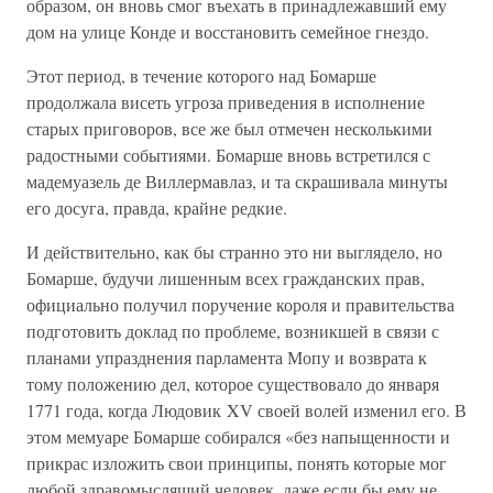
образом, он вновь смог въехать в принадлежавший ему
дом на улице Конде и восстановить семейное гнездо.
Этот период, в течение которого над Бомарше
продолжала висеть угроза приведения в исполнение
старых приговоров, все же был отмечен несколькими
радостными событиями. Бомарше вновь встретился с
мадемуазель де Виллермавлаз, и та скрашивала минуты
его досуга, правда, крайне редкие.
И действительно, как бы странно это ни выглядело, но
Бомарше, будучи лишенным всех гражданских прав,
официально получил поручение короля и правительства
подготовить доклад по проблеме, возникшей в связи с
планами упразднения парламента Мопу и возврата к
тому положению дел, которое существовало до января
1771 года, когда Людовик XV своей волей изменил его. В
этом мемуаре Бомарше собирался «без напыщенности и
прикрас изложить свои принципы, понять которые мог
любой здравомыслящий человек, даже если бы ему не