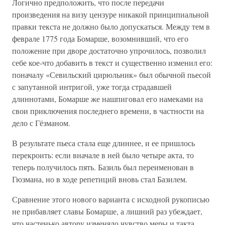
Логично предположить, что после передачи
произведения на визу цензуре никакой принципиальной
правки текста не должно было допускаться. Между тем в
феврале 1775 года Бомарше, возомнивший, что его
положение при дворе достаточно упрочилось, позволил
себе кое-что добавить в текст и существенно изменил его:
поначалу «Севильский цирюльник» был обычной пьесой
с запутанной интригой, уже тогда страдавшей
длиннотами, Бомарше же нашпиговал его намеками на
свои приключения последнего времени, в частности на
дело с Гёзманом.
В результате пьеса стала еще длиннее, и ее пришлось
перекроить: если вначале в ней было четыре акта, то
теперь получилось пять. Базиль был переименован в
Гюзмана, но в ходе репетиций вновь стал Базилем.
Сравнение этого нового варианта с исходной рукописью
не прибавляет славы Бомарше, а лишний раз убеждает,
что частенько автору изменяло чувство меры и такта.