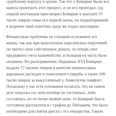
судейскому корпусу в целом. Так что у Бомарше были все
шансы проиграть этот процесс, и он его проиграл: суд
первой инстанции приговорил Бомарше к выплате 33
тысяч ливров семье его первой жены, но поднаторевший
в ведении тяжб ответчик сразу же подал апелляцию.
Финансовые проблемы не слишком осложняли его
жизнь: так как при выполнении королевских поручений
он тратил свои собственные деньги, то теперь смог
предъявить счета казначейству, и большая их часть была
оплачена. По распоряжению Людовика XVI Бомарше
выдали 72 тысячи ливров в качестве компенсации
дорожных расходов и понесенного ущерба, а также 100
тысяч ливров за выкупленный у Анжелуччи памфлет.
Поскольку у нас есть основания полагать, что на самом
деле покупка эта либо вообще не состоялась, либо
состоялась, но по более низкой цене, то Бомарше был в
состоянии расплатиться с графом де Лаблашем, что было
необходимо для снятия ареста с его имущества. Таким