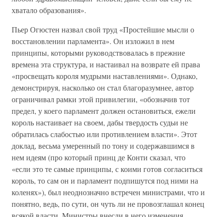
хватало образования».
Пьер Огюстен назвал свой труд «Простейшие мысли о
восстановлении парламента». Он изложил в нем
принципы, которыми руководствовалась в прежние
времена эта структура, и настаивал на возврате ей права
«просвещать короля мудрыми наставлениями». Однако,
демонстрируя, насколько он стал благоразумнее, автор
ограничивал рамки этой привилегии, «обозначив тот
предел, у коего парламент должен остановиться, ежели
король настаивает на своем, дабы твердость судьи не
обратилась слабостью или противлением власти». Этот
доклад, весьма умеренный по тону и содержавшимся в
нем идеям (про который принц де Конти сказал, что
«если это те самые принципы, с коими готов согласиться
король, то сам он и парламент подпишутся под ними на
коленях»), был неоднозначно встречен министрами, что и
понятно, ведь, по сути, он чуть ли не провозглашал конец
всякой власти. Министры внесли в него изменения