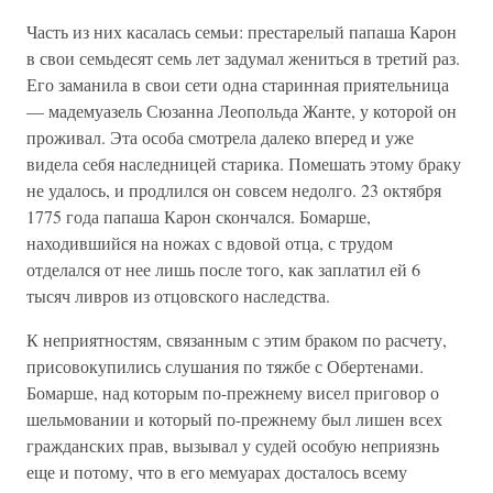
Часть из них касалась семьи: престарелый папаша Карон
в свои семьдесят семь лет задумал жениться в третий раз.
Его заманила в свои сети одна старинная приятельница
— мадемуазель Сюзанна Леопольда Жанте, у которой он
проживал. Эта особа смотрела далеко вперед и уже
видела себя наследницей старика. Помешать этому браку
не удалось, и продлился он совсем недолго. 23 октября
1775 года папаша Карон скончался. Бомарше,
находившийся на ножах с вдовой отца, с трудом
отделался от нее лишь после того, как заплатил ей 6
тысяч ливров из отцовского наследства.
К неприятностям, связанным с этим браком по расчету,
присовокупились слушания по тяжбе с Обертенами.
Бомарше, над которым по-прежнему висел приговор о
шельмовании и который по-прежнему был лишен всех
гражданских прав, вызывал у судей особую неприязнь
еще и потому, что в его мемуарах досталось всему