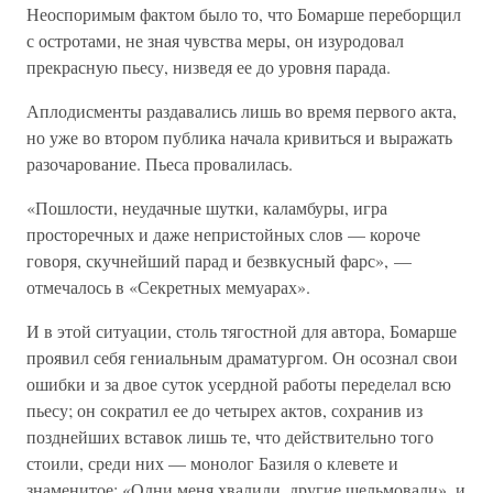
Неоспоримым фактом было то, что Бомарше переборщил
с остротами, не зная чувства меры, он изуродовал
прекрасную пьесу, низведя ее до уровня парада.
Аплодисменты раздавались лишь во время первого акта,
но уже во втором публика начала кривиться и выражать
разочарование. Пьеса провалилась.
«Пошлости, неудачные шутки, каламбуры, игра
просторечных и даже непристойных слов — короче
говоря, скучнейший парад и безвкусный фарс», —
отмечалось в «Секретных мемуарах».
И в этой ситуации, столь тягостной для автора, Бомарше
проявил себя гениальным драматургом. Он осознал свои
ошибки и за двое суток усердной работы переделал всю
пьесу; он сократил ее до четырех актов, сохранив из
позднейших вставок лишь те, что действительно того
стоили, среди них — монолог Базиля о клевете и
знаменитое: «Одни меня хвалили, другие шельмовали», и