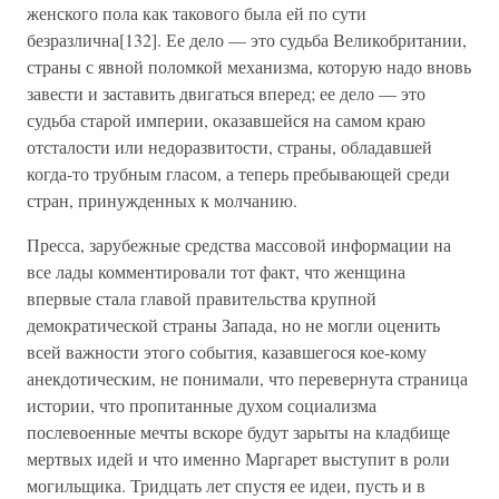
женского пола как такового была ей по сути
безразлична[132]. Ее дело — это судьба Великобритании,
страны с явной поломкой механизма, которую надо вновь
завести и заставить двигаться вперед; ее дело — это
судьба старой империи, оказавшейся на самом краю
отсталости или недоразвитости, страны, обладавшей
когда-то трубным гласом, а теперь пребывающей среди
стран, принужденных к молчанию.
Пресса, зарубежные средства массовой информации на
все лады комментировали тот факт, что женщина
впервые стала главой правительства крупной
демократической страны Запада, но не могли оценить
всей важности этого события, казавшегося кое-кому
анекдотическим, не понимали, что перевернута страница
истории, что пропитанные духом социализма
послевоенные мечты вскоре будут зарыты на кладбище
мертвых идей и что именно Маргарет выступит в роли
могильщика. Тридцать лет спустя ее идеи, пусть и в