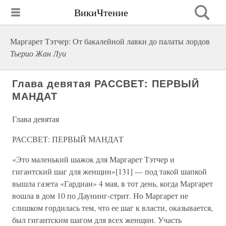
ВикиЧтение
Маргарет Тэтчер: От бакалейной лавки до палаты лордов
Тьерио Жан Луи
Глава девятая РАССВЕТ: ПЕРВЫЙ
МАНДАТ
Глава девятая
РАССВЕТ: ПЕРВЫЙ МАНДАТ
«Это маленький шажок для Маргарет Тэтчер и
гигантский шаг для женщин»[131] — под такой шапкой
вышла газета «Гардиан» 4 мая, в тот день, когда Маргарет
вошла в дом 10 по Даунинг-стрит. Но Маргарет не
слишком гордилась тем, что ее шаг к власти, оказывается,
был гигантским шагом для всех женщин. Участь