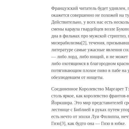
Французский читатель будет удивлен, п
окажется совершенно не похожей на ту
Действительно, у всех нас есть нескол
смены караула гвардейцев возле Буки
дна в фильмах про мужской стриптиз, 
мизерабилизма[2], течения, призывавш
литературе самые ужасные явления со
— либо лорд, либо нищий, и не может
либо охотящимся в благородном красно
потягивающим плохое пиво в пабе на у
обезлюдевшем от нищеты.
Соединенное Королевство Маргарет Тэ
столь яркое, как королевство франтов
Йоркшира. Это мир представителей ср
лестнице с Библией в руках путем упо
есть нечто от эпохи Луи Филиппа, неч
Гизо[3], как будто она — Гизо в юбке.