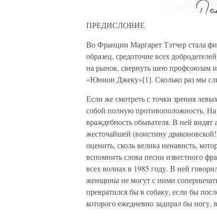
ПРЕДИСЛОВИЕ
Во Франции Маргарет Тэтчер стала фи
образец, средоточие всех добродетелей
на рынок, свернуть шею профсоюзам и
«Юнион Джеку»[1]. Сколько раз мы сл
Если же смотреть с точки зрения левых
собой полную противоположность. На 
враждебность обывателя. В ней видят 
жесточайшей (воистину драконовской!
оценить, сколь велика ненависть, кото
вспомнить слова песни известного фр
всех волнах в 1985 году. В ней говор
женщины не могут с ними соперничать
превратился бы в собаку, если бы после
которого ежедневно задирал бы ногу, 