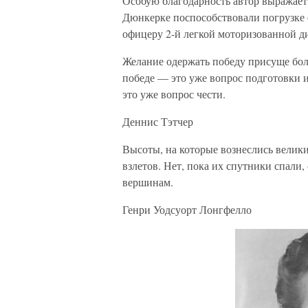
Особую благодарность автор выражает 
Дюнкерке поспособствовали погрузке ф
офицеру 2-й легкой моторизованной ди
Желание одержать победу присуще бол
победе — это уже вопрос подготовки 
это уже вопрос чести.
Деннис Тэтчер
Высоты, на которые вознеслись велики
взлетов. Нет, пока их спутники спали
вершинам.
Генри Уодсуорт Лонгфелло