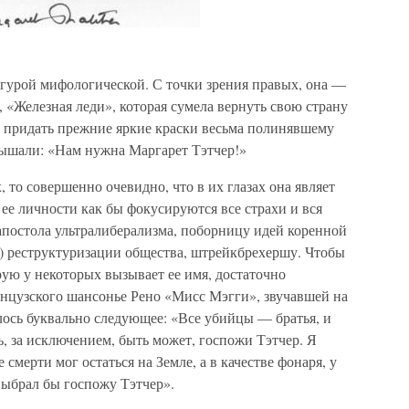
гурой мифологической. С точки зрения правых, она —
, «Железная леди», которая сумела вернуть свою страну
 придать прежние яркие краски весьма полинявшему
ышали: «Нам нужна Маргарет Тэтчер!»
, то совершенно очевидно, что в их глазах она являет
ее личности как бы фокусируются все страхи и вся
апостола ультралиберализма, поборницу идей коренной
) реструктуризации общества, штрейкбрехершу. Чтобы
рую у некоторых вызывает ее имя, достаточно
анцузского шансонье Рено «Мисс Мэгги», звучавшей на
илось буквально следующее: «Все убийцы — братья, и
, за исключением, быть может, госпожи Тэтчер. Я
 смерти мог остаться на Земле, а в качестве фонаря, у
выбрал бы госпожу Тэтчер».