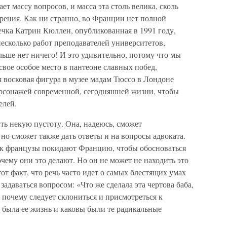
ет массу вопросов, и масса эта столь велика, сколь
зрения. Как ни странно, во Франции нет полной
чка Катрин Кюллен, опубликованная в 1991 году,
 несколько работ преподавателей университетов,
льше нет ничего! И это удивительно, потому что мы
вое особое место в пантеоне славных побед,
 восковая фигура в музее мадам Тюссо в Лондоне
ерсонажей современной, сегодняшней жизни, чтобы
елей.
ить некую пустоту. Она, надеюсь, сможет
но сможет также дать ответы и на вопросы адвоката.
как французы покидают Францию, чтобы обосноваться
очему они это делают. Но он не может не находить это
от факт, что речь часто идет о самых блестящих умах
адаваться вопросом: «Что же сделала эта чертова баба,
 почему следует склониться и присмотреться к
а была ее жизнь и каковы были те радикальные