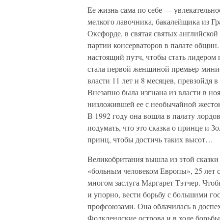
Ее жизнь сама по себе — увлекательно
мелкого лавочника, бакалейщика из Гр
Оксфорде, в святая святых английской 
партии консерваторов в палате общин.
настоящий путч, чтобы стать лидером 
стала первой женщиной премьер-минис
власти 11 лет и 8 месяцев, превзойдя
Внезапно была изгнана из власти в но
низложившей ее с необычайной жесток
В 1992 году она вошла в палату лордо
подумать, что это сказка о принце и З
принц, чтобы достичь таких высот…
Великобритания вышла из этой сказки 
«больным человеком Европы», 25 лет с
многом заслуга Маргарет Тэтчер. Чтоб
и упорно, вести борьбу с большими го
профсоюзами. Она облачилась в доспе
Фолклендские острова и в ходе борьбы