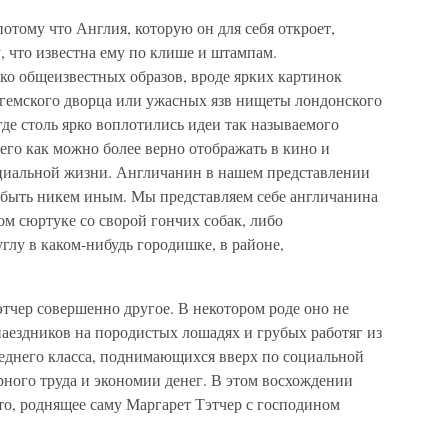
отому что Англия, которую он для себя откроет,
, что известна ему по клише и штампам.
ько общеизвестных образов, вроде ярких картинок
нгемского дворца или ужасных язв нищеты лондонского
где столь ярко воплотились идеи так называемого
его как можно более верно отображать в кино и
циальной жизни. Англичанин в нашем представлении
 быть никем иным. Мы представляем себе англичанина
м сюртуке со сворой гончих собак, либо
глу в каком-нибудь городишке, в районе,
тчер совершенно другое. В некотором роде оно не
-наездников на породистых лошадях и грубых работяг из
еднего класса, поднимающихся вверх по социальной
рного труда и экономии денег. В этом восхождении
то, роднящее саму Маргарет Тэтчер с господином