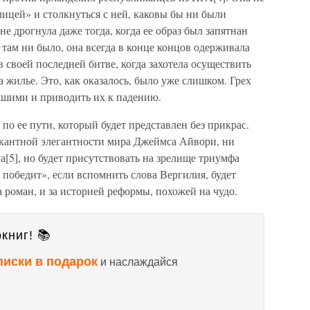
лицей» и столкнуться с ней, каковы бы ни были
не дрогнула даже тогда, когда ее образ был запятнан
там ни было, она всегда в конце концов одерживала
 своей последней битве, когда захотела осуществить
жилье. Это, как оказалось, было уже слишком. Грех
чшими и приводить их к падению.
по ее пути, который будет представлен без прикрас.
пикантной элегантности мира Джеймса Айвори, ни
[5], но будет присутствовать на зрелище триумфа
 победит», если вспомнить слова Вергилия, будет
а роман, и за историей реформы, похожей на чудо.
книг! 📚
писки в подарок
и наслаждайся