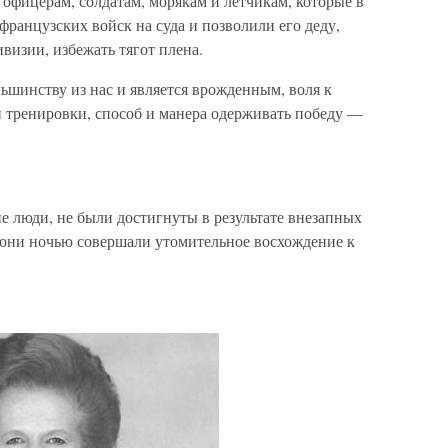
офицерам, солдатам, морякам и летчикам, которые в
ранцузских войск на суда и позволили его деду,
визии, избежать тягот плена.
ьшинству из нас и является врожденным, воля к
и тренировки, способ и манера одерживать победу —
е люди, не были достигнуты в результате внезапных
, они ночью совершали утомительное восхождение к