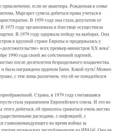
е приключение, если не авантюра. Рожденная в семье
антема, Маргарет сумела добиться права учиться в
аристократии. В 1959 году она стала депутатом от
 В 1975 году организовала и блестяще осуществила
партии. В 1979 году одержала победу на выборах. Она
тром в крупной стране Европы и продержалась у
 в «долгожительстве» всех премьер-министров XX века!
ябре 1990 года своей же собственной партией,
остью после десятилетия безраздельного владычества.
в и была награждена орденом Бани. Какой путь! Можно
олушке, с тем лишь различием, что ей не понадобился
преображенной. Страна, в 1979 году считавшаяся
пустя стала украшением Европейского союза. И это во
ы этого добиться, ей пришлось сражаться очень жестко
сударственными расходами, с инфляцией, с
хи главнокомандующего во время войны за
 против ирландских республиканцев из ИРА[4]. Она не