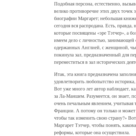
Подобная персона, естественно, вызыва
велико противоречие этих двух точек 
биографии Маргарет; небольшая книже
сегодня вся распродана. Есть, правда,
которые посвящены «эре Тэтчер», а бо
имеем дело с личностью, занимающей с
одержанных Англией, с женщиной, чья
покинула зал, предназначенный для п
переместиться в зал исторических деят
Итак, эта книга предназначена заполн
удовлетворить любопытство историка, 
Вот уже много лет автор наблюдает, 
за Ла-Маншем. Разумеется, он знает, п
очень печальным явлением, учитывая т
Франции. А потому он только и может з
чтобы так изменить свою страну?» Вот
Маргарет Тэтчер, чтобы понять, каков
реформы, которые она осуществила.