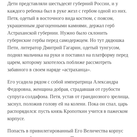
Дети представляли шестьдесят губерний России, и у
каждого ребенка был в руке жезл с гербом одной из них.
Петя, одетый в восточного вида костюм, с поясом,
украшенным драгоценными камнями, держал герб
Астраханской губернии. Нужно было склонить
губернские гербы перед самодержцем. Но тут дядюшка
Пети, литератор Дмитрий Гагарин, одетый тунгусом,
поднял мальчика на руки и поставил на платформу перед
царем, которому захотелось поближе рассмотреть
забавного в своем наряде «астраханца».
Его усадила рядом с собой императрица Александра
Федоровна, женщина добрая, страдавшая от грубости
супруга-солдафона. Петя, устав от грандиозного зрелища,
заснул, положив голову ей на колени. Пока он спал, царь
распорядился: пусть князь Кропоткин учится в пажеском
корпусе.
Попасть в привилегированный Его Величества корпус