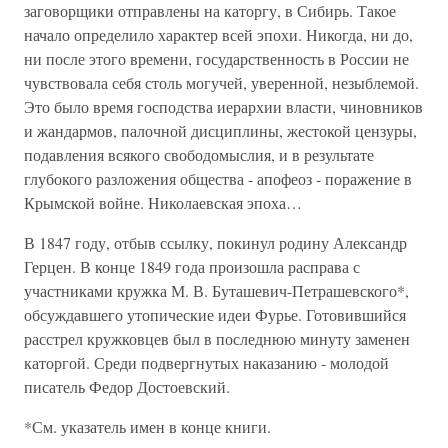
заговорщики отправлены на каторгу, в Сибирь. Такое
начало определило характер всей эпохи. Никогда, ни до,
ни после этого времени, государственность в России не
чувствовала себя столь могучей, уверенной, незыблемой.
Это было время господства иерархии власти, чиновников
и жандармов, палочной дисциплины, жестокой цензуры,
подавления всякого свободомыслия, и в результате
глубокого разложения общества - апофеоз - поражение в
Крымской войне. Николаевская эпоха…
В 1847 году, отбыв ссылку, покинул родину Александр
Герцен. В конце 1849 года произошла расправа с
участниками кружка М. В. Буташевич-Петрашевского*,
обсуждавшего утопические идеи Фурье. Готовившийся
расстрел кружковцев был в последнюю минуту заменен
каторгой. Среди подвергнутых наказанию - молодой
писатель Федор Достоевский.
*См. указатель имен в конце книги.