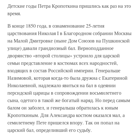
Детские годы Петра Кропоткина пришлись как раз на это
время.
В конце 1850 года, в ознаменование 25-летия
царствования Николая I в Благородном собрании Москвы
на Малой Дмитровке (ныне Дом Союзов на Пушкинской
улице) давали грандиозный бал. Верноподданное
дворянство «второй столицы» устроило для царской
семьи представление в костюмах всех народностей,
входящих в состав Российской империи. Генеральше
Назимовой, которая когда-то была дружна с Екатериной
Николаевной, надлежало явиться на бал в одеянии
персидской царицы в сопровождении восьмилетнего
сына, одетого в такой же богатый наряд. Но перед самым
балом он заболел, и генеральша обратилась к юным
Кропоткиным. Для Александра костюм оказался мал, а
семилетнему Пете пришелся впору. Так он попал на
царский бал, определивший его судьбу.