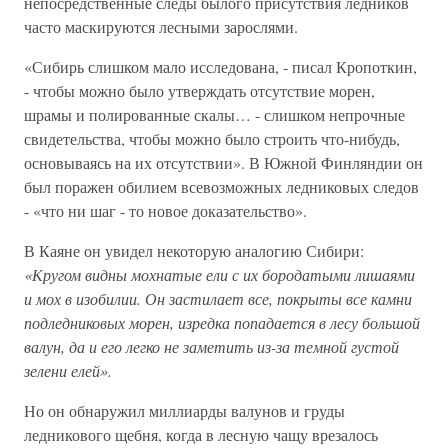
непосредственные следы былого присутствия ледников
часто маскируются лесными зарослями.
«Сибирь слишком мало исследована, - писал Кропоткин,
- чтобы можно было утверждать отсутствие морен,
шрамы и полированные скалы… - слишком непрочные
свидетельства, чтобы можно было строить что-нибудь,
основываясь на их отсутствии». В Южной Финляндии он
был поражен обилием всевозможных ледниковых следов
- «что ни шаг - то новое доказательство».
В Каяне он увидел некоторую аналогию Сибири:
«Кругом видны мохнатые ели с их бородатыми лишаями
и мох в изобилии. Он застилает все, покрыты все камни
подледниковых морен, изредка попадается в лесу большой
валун, да и его легко не заметить из-за темной густой
зелени елей».
Но он обнаружил миллиарды валунов и груды
ледникового щебня, когда в лесную чащу врезалось