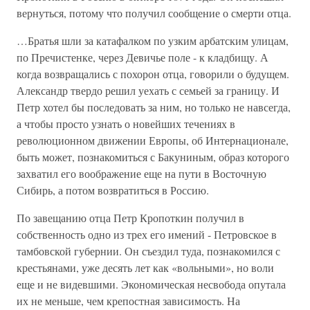
вернуться, потому что получил сообщение о смерти отца.
…Братья шли за катафалком по узким арбатским улицам,
по Пречистенке, через Девичье поле - к кладбищу. А
когда возвращались с похорон отца, говорили о будущем.
Александр твердо решил уехать с семьей за границу. И
Петр хотел бы последовать за ним, но только не навсегда,
а чтобы просто узнать о новейших течениях в
революционном движении Европы, об Интернационале,
быть может, познакомиться с Бакуниным, образ которого
захватил его воображение еще на пути в Восточную
Сибирь, а потом возвратиться в Россию.
По завещанию отца Петр Кропоткин получил в
собственность одно из трех его имений - Петровское в
тамбовской губернии. Он съездил туда, познакомился с
крестьянами, уже десять лет как «вольными», но воли
еще и не видевшими. Экономическая несвобода опутала
их не меньше, чем крепостная зависимость. На