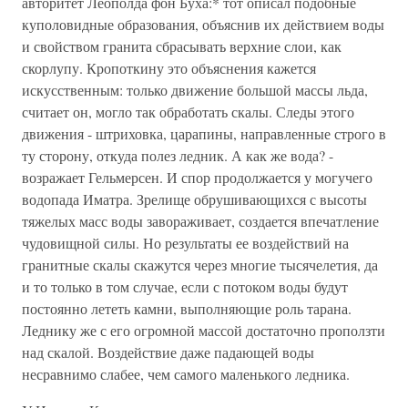
авторитет Леополда фон Буха:* тот описал подобные
куполовидные образования, объяснив их действием воды
и свойством гранита сбрасывать верхние слои, как
скорлупу. Кропоткину это объяснения кажется
искусственным: только движение большой массы льда,
считает он, могло так обработать скалы. Следы этого
движения - штриховка, царапины, направленные строго в
ту сторону, откуда полез ледник. А как же вода? -
возражает Гельмерсен. И спор продолжается у могучего
водопада Иматра. Зрелище обрушивающихся с высоты
тяжелых масс воды завораживает, создается впечатление
чудовищной силы. Но результаты ее воздействий на
гранитные скалы скажутся через многие тысячелетия, да
и то только в том случае, если с потоком воды будут
постоянно лететь камни, выполняющие роль тарана.
Леднику же с его огромной массой достаточно проползти
над скалой. Воздействие даже падающей воды
несравнимо слабее, чем самого маленького ледника.