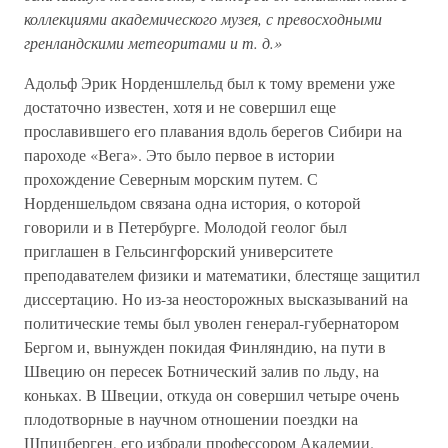
коллекциями академического музея, с превосходными
гренландскими метеоритами и т. д.»
Адольф Эрик Норденшлельд был к тому времени уже
достаточно известен, хотя и не совершил еще
прославившего его плавания вдоль берегов Сибири на
пароходе «Вега». Это было первое в истории
прохождение Северным морским путем. С
Норденшельдом связана одна история, о которой
говорили и в Петербурге. Молодой геолог был
приглашен в Гельсингфорский университете
преподавателем физики и математики, блестяще защитил
диссертацию. Но из-за неосторожных высказываний на
политические темы был уволен генерал-губернатором
Бергом и, вынужден покидая Финляндию, на пути в
Швецию он пересек Ботнический залив по льду, на
коньках. В Швеции, откуда он совершил четыре очень
плодотворные в научном отношении поездки на
Шпицберген, его избрали профессором Академии.