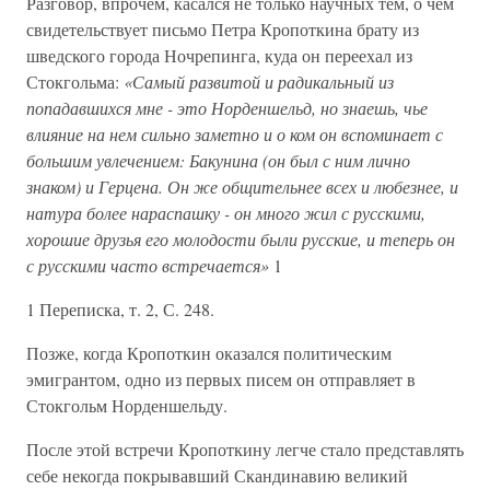
Разговор, впрочем, касался не только научных тем, о чем
свидетельствует письмо Петра Кропоткина брату из
шведского города Ночрепинга, куда он переехал из
Стокгольма:
«Самый развитой и радикальный из
попадавшихся мне - это Норденшельд, но знаешь, чье
влияние на нем сильно заметно и о ком он вспоминает с
большим увлечением: Бакунина (он был с ним лично
знаком) и Герцена. Он же общительнее всех и любезнее, и
натура более нараспашку - он много жил с русскими,
хорошие друзья его молодости были русские, и теперь он
с русскими часто встречается»
1
1 Переписка, т. 2, С. 248.
Позже, когда Кропоткин оказался политическим
эмигрантом, одно из первых писем он отправляет в
Стокгольм Норденшельду.
После этой встречи Кропоткину легче стало представлять
себе некогда покрывавший Скандинавию великий