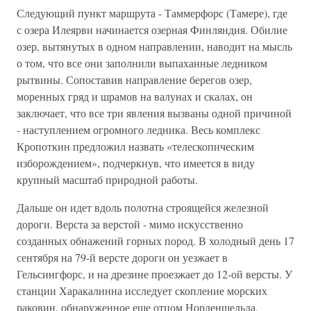
Следующий пункт маршрута - Таммерфорс (Тамере), где
с озера Илеярви начинается озерная Финляндия. Обилие
озер, вытянутых в одном направлении, наводит на мысль
о том, что все они заполнили выпаханные ледником
рытвины. Сопоставив направление берегов озер,
моренных гряд и шрамов на валунах и скалах, он
заключает, что все три явления вызваны одной причиной
- наступлением огромного ледника. Весь комплекс
Кропоткин предложил назвать «телескопическим
изборождением», подчеркнув, что имеется в виду
крупный масштаб природной работы.
Дальше он идет вдоль полотна строящейся железной
дороги. Верста за верстой - мимо искусственно
созданных обнажений горных пород. В холодный день 17
сентября на 79-й версте дороги он уезжает в
Гельсингфорс, и на дрезине проезжает до 12-ой версты. У
станции Харакалинна исследует скопление морских
раковин, обнаруженное еще отцом Норденшельда.