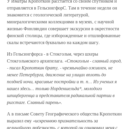
У Иматры Кропоткин расстается со своим спутником и
отправляется в ГельсингфорС. Там в течение недели он
знакомится с геологической литературой,
минералогическими коллекциями в музеях, с научной
жизнью Финляндии совершает экскурсии в окрестности
финской столицы, где изборожденные и отшлифованные
скалы встречаются буквально на каждом шагу.
Из Гельсингфорса - в Стокгольм, через шхеры
Стокгольмского архипелага.
«Стокгольм - славный город,
- писал Кропоткин брату, - чрезвычайно оживлен, не
менее Петербурга, движение на улицах вплоть до
поздней ночи, красивые постройки и т. п… Из ученых я
нашел здесь… только Норденшельда*, молодого
шпицбергенца и представителя радикальной партии в
ригстаге. Славный парень».
А в письме Совету Географического общества Кропоткин
выразил ему
«искреннюю признательность за
величайшую любезность, с которой он ознакомил меня с