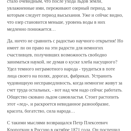
стало очевидным, что после ухода льдов земли,
увлажненные ими, переживают озерный период, за
которым следует период высыхания. Уже и сейчас видно,
что озер становится меньше, уровень воды в них
медленно понижается…
Да, ничто не сравнить с радостью научного открытия! Но
имеет ли он право на эти радости для немногих
счастливцев, получивших возможность свободно
заниматься наукой, не думая о куске хлеба насущного?
Удел темного неграмотного народа - трудиться в поте
лица своего на полях, дорогах, фабриках. Устранить
чудовищную несправедливость, когда немногие живут за
счет труда остальных, - вот над чем надо сейчас работать.
Общество сковано льдом самовластья. Стоит растопить
этот «лед», и раскроется невиданное разнообразие,
красота, богатство, сила народа…
С такими мыслями возвращался Петр Плексеевич
Кропоткин в Россию в октябре 1871 года. Он поспешил