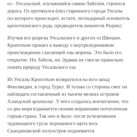
оз - Упсальский, изучавшийся самим Лайелем, строится
дорога. Оз протянулся близ старинного города Упсалы
(из которого происходит, кстати, легендарный основатель
кропоткинского рода, предводитель викингов Рюрик).
Изучив все разрезы Упсальского и других оз Швеции,
Кропоткин пришел к выводу о внутриледниковом
происхождении слагающей озы морены. Это было его
открытие. Ни Лайель, ни Эрдман не смогли правильно
понять природу Упсальского оза.
Из Упсалы Кропоткин возвратился на юго-запад
Финляндии, в город Турку. И только со стороны смог он
наблюдать составленный из тысячи мелких островов
Аландский архипелаг. У него создалось впечатление, что
со дна моря вздымается своими вершинами потопленная
горная страна. Так оно и было: после исчезновения
чудовищного груза ледникового щита весь
Скандинавский полуостров поднимается.