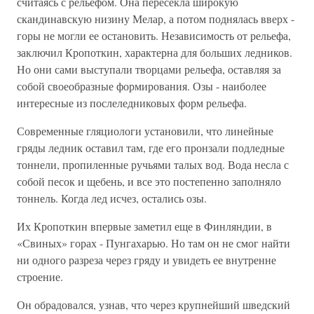
считаясь с рельефом. Она пересекла широкую
скандинавскую низину Мелар, а потом поднялась вверх -
горы не могли ее остановить. Независимость от рельефа,
заключил Кропоткин, характерна для больших ледников.
Но они сами выступали творцами рельефа, оставляя за
собой своеобразные формирования. Озы - наиболее
интересные из послеледниковых форм рельефа.
Современные гляциологи установили, что линейные
гряды ледник оставил там, где его пронзали подледные
тоннели, пропиленные ручьями талых вод. Вода несла с
собой песок и щебень, и все это постепенно заполняло
тоннель. Когда лед исчез, остались озы.
Их Кропоткин впервые заметил еще в Финляндии, в
«Свиных» горах - Пунгахарью. Но там он не смог найти
ни одного разреза через гряду и увидеть ее внутренне
строение.
Он обрадовался, узнав, что через крупнейший шведский