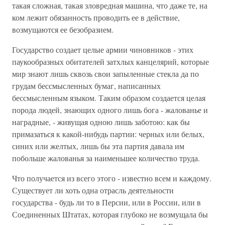
такая сложная, такая зловредная машина, что даже те, на
ком лежит обязанность проводить ее в действие,
возмущаются ее безобразием.
Государство создает целые армии чиновников - этих
паукообразных обитателей затхлых канцелярий, которые
мир знают лишь сквозь свои запыленные стекла да по
грудам бессмысленных бумаг, написанных
бессмысленным языком. Таким образом создается целая
порода людей, знающих одного лишь бога - жалованье и
наградные, - живущая одною лишь заботою: как бы
примазаться к какой-нибудь партии: черных или белых,
синих или желтых, лишь бы эта партия давала им
побольше жалованья за наименьшее количество труда.
Что получается из всего этого - известно всем и каждому.
Существует ли хоть одна отрасль деятельности
государства - будь ли то в Персии, или в России, или в
Соединенных Штатах, которая глубоко не возмущала бы