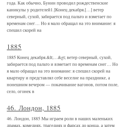
года. Как обычно, Бунин проводил рождественские
каникулы у родителей1.]Конец декабря.[…] ветер
северный, сухой, забирается под пальто и взметает по
временам снег… Но я мало обращал на это внимание: я
спешил скорей на
1885
1885 Конец декабря.&lt;…&gt; ветер северный, сухой,
забирается под пальто и взметает по временам снег… Но
я мало обращал на это внимание: я спешил скорей на
квартиру и представлял себе веселие на празднике, а
нонешним вечером — покачивание вагонов, потом поле,
село, огонек в
46. Лондон, 1885
46. Лондон, 1885 Мы играем роли в наших маленьких
драмах, комедиях, трагедиях и фарсах до конца, а затем