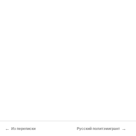
←
→
Из переписки
Русский политэмигрант