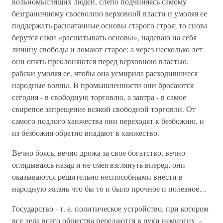
вольномыслящих людей, слепо подчиняясь самому
безграничному своеволию верховной власти и умоляя ее
поддержать расшатанные основы старого строя; то снова
берутся сами «расшатывать основы», надеваю на себя
личину свободы и ломают старое; а через несколько лет
они опять преклоняются перед верховною властью,
рабски умоляя ее, чтобы она усмирила расходившиеся
народные волны. В промышленности они бросаются
сегодня - в свободную торговлю, а завтра - в самое
свирепое запрещение всякой свободной торговли. От
самого подлого ханжества они переходят к безбожию, и
из безбожия обратно впадают в ханжество.
Вечно боясь, вечно дрожа за свое богатство, вечно
оглядываясь назад и не смея взглянуть вперед, они
оказываются решительно неспособными внести в
народную жизнь что бы то и было прочное и полезное…
Государство - т. е. политическое устройство, при котором
все дела всего общества передаются в руки немногих, -