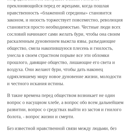
преклоняющийся перед ее жрецами, когда пошлая
нравственность «блаженной середины» становится
законом, и низость торжествует повсеместно, революция
становится просто необходимостью. Честные люди всех
сословий начинают сами желать бури, чтобы она своим
раскаленным дуновением выжгла язвы, разъедающие
общество, смела накопившуюся плесень и гнилость,
унесла в своем страстном порыве все эти обломки
прошлого, давящие общество, лишающие его света и
воздуха. Они желают бури, чтобы дать наконец
одряхлевшему миру новое дуновение жизни, молодости
и честного искания истины.
В такие времена перед обществом возникает не один
вопрос о насущном хлебе, а вопрос обо всем дальнейшем
развитии, вопрос о средствах выйти из застоя и гнилого
болота, - вопрос жизни и смерти.
Без известной нравственной связи между людьми, без