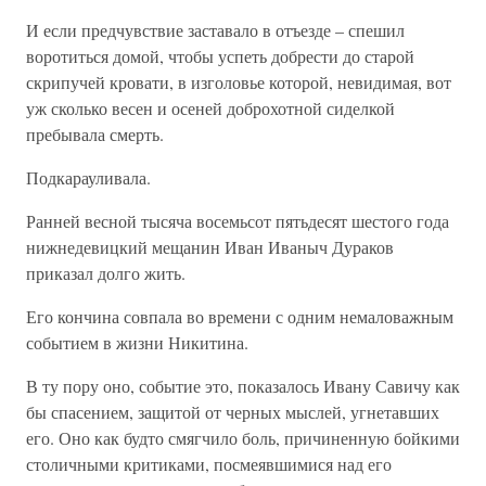
И если предчувствие заставало в отъезде – спешил
воротиться домой, чтобы успеть добрести до старой
скрипучей кровати, в изголовье которой, невидимая, вот
уж сколько весен и осеней доброхотной сиделкой
пребывала смерть.
Подкарауливала.
Ранней весной тысяча восемьсот пятьдесят шестого года
нижнедевицкий мещанин Иван Иваныч Дураков
приказал долго жить.
Его кончина совпала во времени с одним немаловажным
событием в жизни Никитина.
В ту пору оно, событие это, показалось Ивану Савичу как
бы спасением, защитой от черных мыслей, угнетавших
его. Оно как будто смягчило боль, причиненную бойкими
столичными критиками, посмеявшимися над его