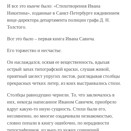
И все это нынче было: «Стихотворения Ивана
Никитина», изданные в Санкт-Петербурге иждивением
вице-директора департамента полиции графа Д. Н.
Толстого.
Все это было – первая книга Ивана Савича.
Его торжество и несчастье.
Он наслаждался, осязая ее вещественность, вдыхая
острый запах типографской краски, слушая живой,
приятный шелест упругих листов, разглядывая столбцы
прекрасных четких литер, из коих выстраивались стихи.
Столбцы равнодушно чернели. То, что заключалось в
них, некогда написанное Иваном Савичем, приобрело
вдруг какую-то иную сущность. Стихи были его,
несомненно, но многие озадачивали незнакомостью,
словно попали в книгу ошибочно, по нерадивости
типографщиков, из чьих-то чужих сочинений.