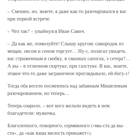
– Смешно, но, знаете, я даже как-то разочаровался в вас
при первой встрече.
– Что так? – улыбнулся Иван Савич.
– Да как же, помилуйте! Слышу кругом: самородок из
мещан, овсом и сеном торгует… Ну-с, полагал увидеть
вас стриженным в скобку, в смазных сапогах, э сетера?…
А вы – в отличном сюртуке, при галстуке. В вас, знаете,
этакое что-то даже заграничное проглядывало, ей-богу-с!
Тогда оба весело посмеялись над забавным Мишелевым
разочарованием, но теперь…
Теперь озарило, – вот кого желали видеть в нем
благодетели: мужичка.
Благолепного, покорного, сермяжного («мы-ста да вы-
ста», да «как ваша милость прикажет»).