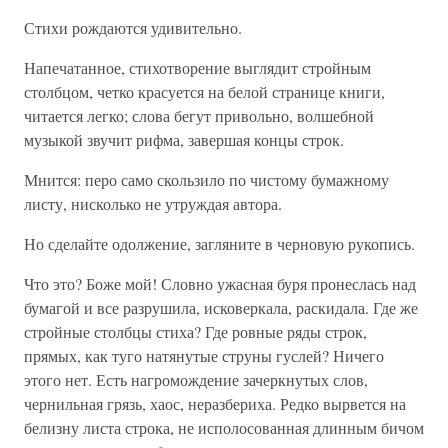
Стихи рождаются удивительно.
Напечатанное, стихотворение выглядит стройным
столбцом, четко красуется на белой странице книги,
читается легко; слова бегут привольно, волшебной
музыкой звучит рифма, завершая концы строк.
Мнится: перо само скользило по чистому бумажному
листу, нисколько не утруждая автора.
Но сделайте одолжение, загляните в черновую рукопись.
Что это? Боже мой! Словно ужасная буря пронеслась над
бумагой и все разрушила, исковеркала, раскидала. Где же
стройные столбцы стиха? Где ровные ряды строк,
прямых, как туго натянутые струны гуслей? Ничего
этого нет. Есть нагромождение зачеркнутых слов,
чернильная грязь, хаос, неразбериха. Редко вырвется на
белизну листа строка, не исполосованная длинным бичом