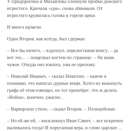
У Придорогина и Михайлова хлопнули пробки донского
игристого. Кричали «ура», снова обнимали. От
игристого кружилась голова и горели щеки.
И много шумели.
Один Второв, как всегда, был сдержан.
– Все бы ничего, – вздохнул, перелистывая книгу, – да
вот это… – пощелкал ногтем по странице. – Не ваше,
чужое. Откуда оно взялось, ума не приложу.
– Николай Иваныч, – сказал Никитин, – нынче я
понимаю, что написал дурные вещи. Хотел их выкинуть,
графа об этом извещал, но тот пренебрег, что ж делать.
«Война», конечно, ужасно…
– Варварские стихи, – сказал Второв. – Полицейские.
– Но ей-же-ей, – воскликнул Иван Савич, – все искренно
выливалось тогда! И поруганная вера, и слово царское…