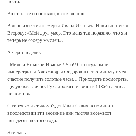
поэта.
Вот так все и обстояло, к сожалению.
В день известия о смерти Ивана Иваныча Никитин писал
Второву: «Мой друг умер. Это меня так поразило, что я и
теперь не соберу мыслей».
А через неделю:
«Милый Николай Иваныч! Ура!! От государыни
императрицы Александры Федоровны сию минуту имел
счастие получить золотые часы… Приходите посмотреть.
Целую вас заочно. Рука дрожит, извините! 1856 г., числа
не помню».
С горечью и стыдом будет Иван Савич вспоминать
впоследствии эти весенние дни тысяча восемьсот
пятьдесят шестого года.
Эти часы.