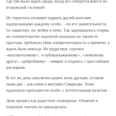
Где там было ждать среды, когда все соберутся вместе во
второвской гостиной!
Не терпелось поскорее одарить друзей книгами,
надписанными каждому особо, – по его значительности,
по характеру, по любви к нему. Так задумывалось сперва,
но сочинительство надписей оказалось не таким-то
простым, требовало уйму изобретательности и времени, а
ждать было некогда. Не мудрствуя, строчил:
«высокочтимому», «глубокоуважаемому», «любезному
другу», «добрейшему» – имярек и подпись с пристойным
росчерком.
В тот же день самолично разнес всем друзьям, оставив
лишь две – для князя и матушки Смарагды. Этим
надлежало преподнести особо, с почтительным визитом.
День прошел как радостное сновиденье. Объятий и
поцелуев считать не приходилось.