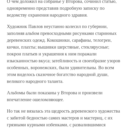
О чем доложил на собранье у Второва, сочинил статью,
одновременно представив подробную записку по
ведомству охранения народного здравия.
Художник Павлов неустанно колесил по губернии,
заполняя альбом превосходными рисунками старинных
деревенских одежд. Кокошники, сарафаны, телогреи,
кички, плахты; вышивки шерстяные, стеклярусные;
покрои платьев и украшения к ним поражали
изысканностью вкуса; затейливость и своеобразие узоров
особенных, воронежских, были удивительны. Во всем
этом виделось сказочное богатство народной души,
великого народного таланта.
Альбомы были показаны у Второва и произвели
впечатление ошеломляющее.
Но так не вязалась эта щедрость деревенского художества
с забитой бедностью самих мастеров и мастериц, с их
грязными курными избенками, с развалившимися