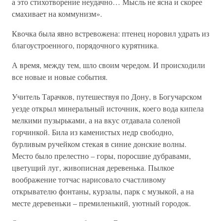
а это стихотворение неудачно… Мысль не ясна и скорее
смахивает на коммунизм».
Квочка была явно встревожена: птенец норовил удрать из
благоустроенного, порядочного курятника.
А время, между тем, шло своим чередом. И происходили
все новые и новые события.
Учитель Тарачков, путешествуя по Дону, в Богучарском
уезде открыл минеральный источник, коего вода кипела
мелкими пузырьками, а на вкус отдавала соленой
горчинкой. Била из каменистых недр свободно,
бурливым ручейком стекая в синие донские волны.
Место было прелестно – горы, поросшие дубравами,
цветущий луг, живописная деревенька. Пылкое
воображение тотчас нарисовало счастливому
открывателю фонтаны, курзалы, парк с музыкой, а на
месте деревеньки – премиленький, уютный городок.