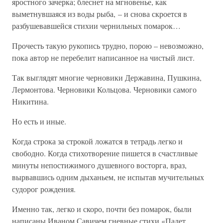
яростного зачерка; блеснет на мгновенье, как
выметнувшаяся из воды рыба, – и снова скроется в
разбушевавшейся стихии чернильных помарок…
Прочесть такую рукопись трудно, порою – невозможно,
пока автор не перебелит написанное на чистый лист.
Так выглядят многие черновики Державина, Пушкина,
Лермонтова. Черновики Кольцова. Черновики самого
Никитина.
Но есть и иные.
Когда строка за строкой ложатся в тетрадь легко и
свободно. Когда стихотворение пишется в счастливые
минуты непостижимого душевного восторга, враз,
вырвавшись одним дыханьем, не испытав мучительных
судорог рождения.
Именно так, легко и скоро, почти без помарок, были
написаны Иваном Савичем гневные стихи «Падет