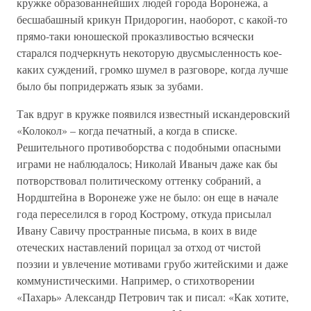
кружке образованнейших людей города Воронежа, а
бесшабашный крикун Придорогин, наоборот, с какой-то
прямо-таки юношеской проказливостью всячески
старался подчеркнуть некоторую двусмысленность кое-
каких суждений, громко шумел в разговоре, когда лучше
было бы попридержать язык за зубами.
Так вдруг в кружке появился известный искандеровский
«Колокол» – когда печатный, а когда в списке.
Решительного противоборства с подобными опасными
играми не наблюдалось; Николай Иваныч даже как бы
потворствовал политическому оттенку собраний, а
Нордштейна в Воронеже уже не было: он еще в начале
года переселился в город Кострому, откуда присылал
Ивану Савичу пространные письма, в коих в виде
отеческих наставлений порицал за отход от чистой
поэзии и увлечение мотивами грубо житейскими и даже
коммунистическими. Например, о стихотворении
«Пахарь» Александр Петрович так и писал: «Как хотите,