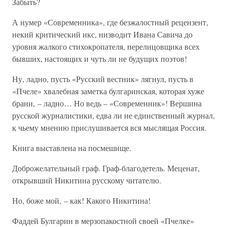
Забыть?
А нумер «Современника», где безжалостный рецензент,
некий критический икс, низводит Ивана Савича до
уровня жалкого стихокропателя, перелицовщика всех
бывших, настоящих и чуть ли не будущих поэтов!
Ну, ладно, пусть «Русский вестник» лягнул, пусть в
«Пчеле» хвалебная заметка булгаринская, которая хуже
брани, – ладно… Но ведь – «Современник»! Вершина
русской журналистики, едва ли не единственный журнал,
к чьему мнению прислушивается вся мыслящая Россия.
Книга выставлена на посмешище.
Доброжелательный граф. Граф-благодетель. Меценат,
открывший Никитина русскому читателю.
Но, боже мой, – как! Какого Никитина!
Фаддей Булгарин в мерзопакостной своей «Пчелке»