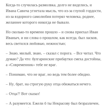
Когда-то случилась размолвка, долго не виделись, и
Ивана Савича угнетала мысль, что из-за глупой гордости,
из-за вздорного самолюбия потерял человека, роднее,
желаннее которого никогда не бывало.
Но сколько-то времени прошло – и снова приехал Иван
Иваныч, и ни слова о прошлом, как всегда, был ласков,
весь светился любовью, нежностью;
– Знаю, милый, знаю, – сказал с порога. – Все читал. Что
думаю? Да что: булгаринские прибаутки смеха достойны,
а «Современник» тебе не враг.
– Понимаю, что не враг, но ведь тем более обидно.
– Ну, брат, на строгую руку отца обижаться нечего.
– Отца?! Вот сказал!
– А разумеется. Ежели б ты Некрасову был безразличен,