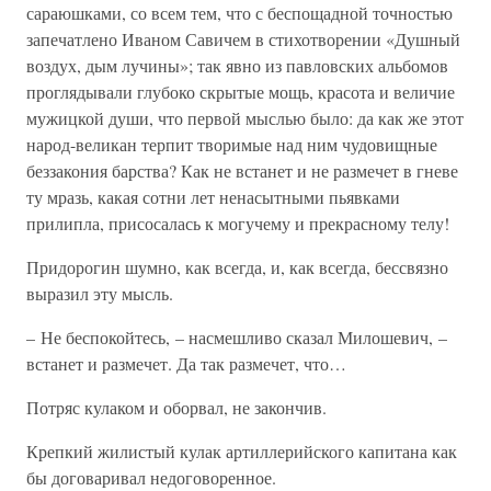
сараюшками, со всем тем, что с беспощадной точностью
запечатлено Иваном Савичем в стихотворении «Душный
воздух, дым лучины»; так явно из павловских альбомов
проглядывали глубоко скрытые мощь, красота и величие
мужицкой души, что первой мыслью было: да как же этот
народ-великан терпит творимые над ним чудовищные
беззакония барства? Как не встанет и не размечет в гневе
ту мразь, какая сотни лет ненасытными пьявками
прилипла, присосалась к могучему и прекрасному телу!
Придорогин шумно, как всегда, и, как всегда, бессвязно
выразил эту мысль.
– Не беспокойтесь, – насмешливо сказал Милошевич, –
встанет и размечет. Да так размечет, что…
Потряс кулаком и оборвал, не закончив.
Крепкий жилистый кулак артиллерийского капитана как
бы договаривал недоговоренное.