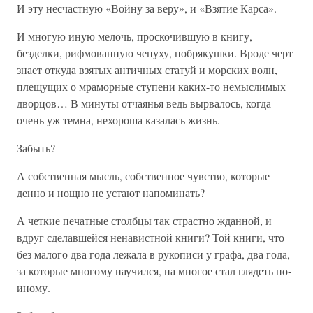
И эту несчастную «Войну за веру», и «Взятие Карса».
И многую иную мелочь, проскочившую в книгу, –
безделки, рифмованную чепуху, побрякушки. Вроде черт
знает откуда взятых античных статуй и морских волн,
плещущих о мраморные ступени каких-то немыслимых
дворцов… В минуты отчаянья ведь вырвалось, когда
очень уж темна, нехороша казалась жизнь.
Забыть?
А собственная мысль, собственное чувство, которые
денно и нощно не устают напоминать?
А четкие печатные столбцы так страстно жданной, и
вдруг сделавшейся ненавистной книги? Той книги, что
без малого два года лежала в рукописи у графа, два года,
за которые многому научился, на многое стал глядеть по-
иному.