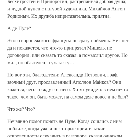
Бесхитростен и Придорогин, растрепанная добрая душа;
и чудной купец с натурой художника, Михайлов Антон
Родионыч. Их дружба непритязательна, приятна.
А де-Пуле?
Этого воронежского француза не сразу поймешь. Нет-нет
да и покажется, что что-то припрятал Мишель, не
договорил; или сказать-то сказал, а помыслил другое. Но
мил, но обаятелен, а уж такту…
Но вот эти, благодетели: Александр Петрович, граф,
заочный друг, прославленный Аполлон Майков? Они,
кажется, чего-то ждут от него. Хотят увидеть в нем нечто
такое, чем он, быть может, на самом деле вовсе и не был?
Что же? Что?
Нечаянно помог понять де-Пуле. Когда сошлись с ним
поближе, когда уже и некоторые приятельские
откровенности случались в разговоре, сказал однажды: