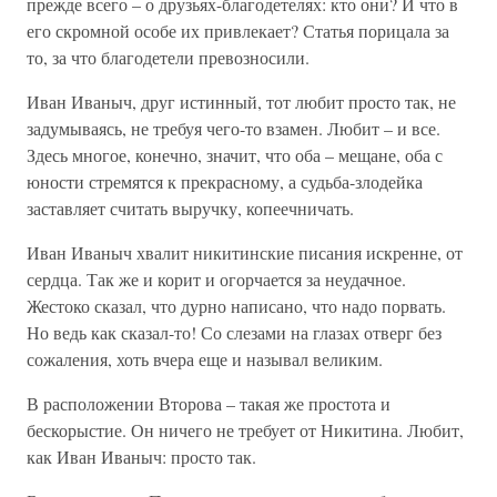
прежде всего – о друзьях-благодетелях: кто они? И что в
его скромной особе их привлекает? Статья порицала за
то, за что благодетели превозносили.
Иван Иваныч, друг истинный, тот любит просто так, не
задумываясь, не требуя чего-то взамен. Любит – и все.
Здесь многое, конечно, значит, что оба – мещане, оба с
юности стремятся к прекрасному, а судьба-злодейка
заставляет считать выручку, копеечничать.
Иван Иваныч хвалит никитинские писания искренне, от
сердца. Так же и корит и огорчается за неудачное.
Жестоко сказал, что дурно написано, что надо порвать.
Но ведь как сказал-то! Со слезами на глазах отверг без
сожаления, хоть вчера еще и называл великим.
В расположении Второва – такая же простота и
бескорыстие. Он ничего не требует от Никитина. Любит,
как Иван Иваныч: просто так.