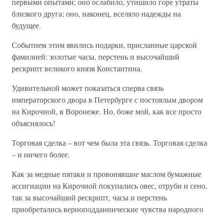
первыми опытами; оно ослабило, утишило горе утраты
близкого друга; оно, наконец, вселяло надежды на
будущее.
Событием этим явились подарки, присланные царской
фамилией: золотые часы, перстень и высочайший
рескрипт великого князя Константина.
Удивительной может показаться сперва связь
императорского двора в Петербурге с постоялым двором
на Кирочной, в Воронеже. Но, боже мой, как все просто
объяснялось!
Торговая сделка – вот чем была эта связь. Торговая сделка
– и ничего более.
Как за медные пятаки и провонявшие маслом бумажные
ассигнации на Кирочной покупались овес, отруби и сено,
так за высочайший рескрипт, часы и перстень
приобретались верноподданнические чувства народного