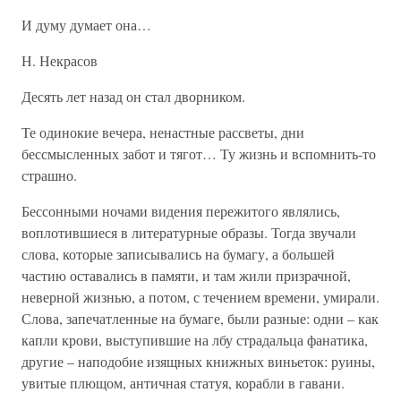
И думу думает она…
Н. Некрасов
Десять лет назад он стал дворником.
Те одинокие вечера, ненастные рассветы, дни
бессмысленных забот и тягот… Ту жизнь и вспомнить-то
страшно.
Бессонными ночами видения пережитого являлись,
воплотившиеся в литературные образы. Тогда звучали
слова, которые записывались на бумагу, а большей
частию оставались в памяти, и там жили призрачной,
неверной жизнью, а потом, с течением времени, умирали.
Слова, запечатленные на бумаге, были разные: одни – как
капли крови, выступившие на лбу страдальца фанатика,
другие – наподобие изящных книжных виньеток: руины,
увитые плющом, античная статуя, корабли в гавани.