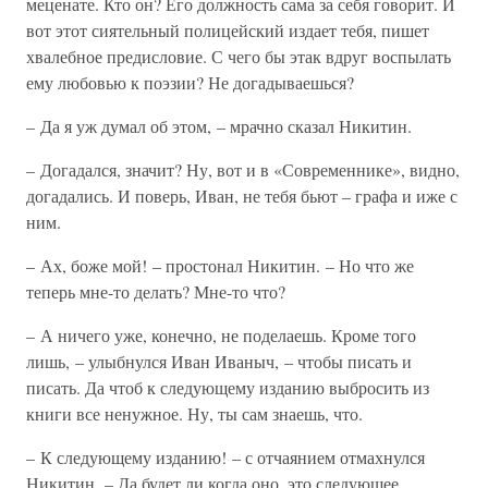
меценате. Кто он? Его должность сама за себя говорит. И
вот этот сиятельный полицейский издает тебя, пишет
хвалебное предисловие. С чего бы этак вдруг воспылать
ему любовью к поэзии? Не догадываешься?
– Да я уж думал об этом, – мрачно сказал Никитин.
– Догадался, значит? Ну, вот и в «Современнике», видно,
догадались. И поверь, Иван, не тебя бьют – графа и иже с
ним.
– Ах, боже мой! – простонал Никитин. – Но что же
теперь мне-то делать? Мне-то что?
– А ничего уже, конечно, не поделаешь. Кроме того
лишь, – улыбнулся Иван Иваныч, – чтобы писать и
писать. Да чтоб к следующему изданию выбросить из
книги все ненужное. Ну, ты сам знаешь, что.
– К следующему изданию! – с отчаянием отмахнулся
Никитин. – Да будет ли когда оно, это следующее