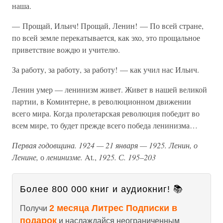
наша.
— Прощай, Ильич! Прощай, Ленин! — По всей стране,
по всей земле перекатывается, как эхо, это прощальное
приветствие вождю и учителю.
За работу, за работу, за работу! — как учил нас Ильич.
Ленин умер — ленинизм живет. Живет в нашей великой
партии, в Коминтерне, в революционном движении
всего мира. Когда пролетарская революция победит во
всем мире, то будет прежде всего победа ленинизма…
Первая годовщина. 1924 — 21 января — 1925. Ленин, о
Ленине,
о
ленинизме.
At.,
1925. С. 195–203
Более 800 000 книг и аудиокниг! 📚
2 месяца Литрес Подписки в
Получи
подарок
и наслаждайся неограниченным