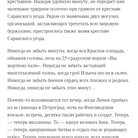
крестьянин. Выждав удобную минуту, он передает нам
маленькое траурное полотно при грамоте от крестьян
Саранского уезда. Рядом со знаменами двух могучих
организаций, заставляющих трепетать всю мировую
буржуазию, пристроилось также знамя крестьян
Саранского уезда.
Никогда не забыть минуты, когда вся Красная площадь,
обнажив головы, пела на 25-градусном морозе «Вы
жертвою пали». Никогда не забыть застывшей
многотысячной толпы, когда гроб Ильича несли в склеп.
Никогда не забыть биения сердец всех близких и родных.
Никогда, никогда не забыть этих минут…
Почему-то вспоминается тот вечер, когда Ленин прибыл
из-за границы в Петроград: ночь на Финляндском
вокзале, встреча, десятки тысяч рабочих и солдат. Теперь
— теперь миллионы. То — канун великих боев. Теперь
— теперь завершенные битвы и отдых после решающих
побед. Теперь признание всего народа, всех народов.