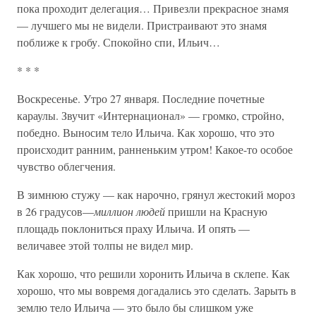
пока проходит делегация… Привезли прекрасное знамя
— лучшего мы не видели. Пристраивают это знамя
поближе к гробу. Спокойно спи, Ильич…
* * *
Воскресенье. Утро 27 января. Последние почетные
караулы. Звучит «Интернационал» — громко, стройно,
победно. Выносим тело Ильича. Как хорошо, что это
происходит ранним, ранненьким утром! Какое-то особое
чувство облегчения.
В зимнюю стужу — как нарочно, грянул жестокий мороз
в 26 градусов—
миллион людей
пришли на Красную
площадь поклониться праху Ильича. И опять —
величавее этой толпы не видел мир.
Как хорошо, что решили хоронить Ильича в склепе. Как
хорошо, что мы вовремя догадались это сделать. Зарыть в
землю тело Ильича — это было бы слишком уже