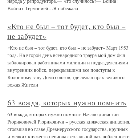
народа у репродуктора.— Что случилось?— Война!
Война с Германией…Я побежала
«Кто не был – тот будет, кто был –
не забудет»
«Кто не был – тот будет, кто был – не забудет» Март 1953
года. На второй день всенародного траура мой дом был
заблокирован работниками милиции и подразделениями
внутренних войск, перекрывшими все подступы к
Колонному залу Дома союзов, где лежал прах великого
вождя.Жители
63 вождя, которых нужно помнить
63 вождя, которых нужно помнить Начало династии
Рюриковичей Рюриковичи – русская княжеская династия,
стоявшая во главе Древнерусского государства, крупных
и мелких княжеств периода феодальной раздробленности