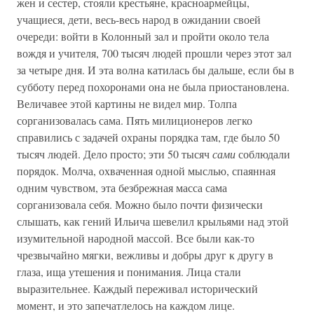
жен и сестер, стояли крестьяне, красноармейцы,
учащиеся, дети, весь-весь народ в ожидании своей
очереди: войти в Колонный зал и пройти около тела
вождя и учителя, 700 тысяч людей прошли через этот зал
за четыре дня. И эта волна катилась бы дальше, если бы в
субботу перед похоронами она не была приостановлена.
Величавее этой картины не видел мир. Толпа
сорганизовалась сама. Пять милиционеров легко
справились с задачей охраны порядка там, где было 50
тысяч людей. Дело просто; эти 50 тысяч
сами
соблюдали
порядок. Молча, охваченная одной мыслью, спаянная
одним чувством, эта безбрежная масса сама
сорганизовала себя. Можно было почти физически
слышать, как гений Ильича шевелил крыльями над этой
изумительной народной массой. Все были как-то
чрезвычайно мягки, вежливы и добры друг к другу в
глаза, ища утешения и понимания. Лица стали
выразительнее. Каждый переживал исторический
момент, и это запечатлелось на каждом лице.