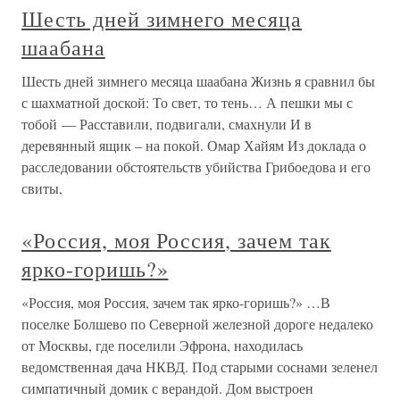
Шесть дней зимнего месяца
шаабана
Шесть дней зимнего месяца шаабана Жизнь я сравнил бы
с шахматной доской: То свет, то тень… А пешки мы с
тобой — Расставили, подвигали, смахнули И в
деревянный ящик – на покой. Омар Хайям Из доклада о
расследовании обстоятельств убийства Грибоедова и его
свиты,
«Россия, моя Россия, зачем так
ярко-горишь?»
«Россия, моя Россия, зачем так ярко-горишь?» …В
поселке Болшево по Северной железной дороге недалеко
от Москвы, где поселили Эфрона, находилась
ведомственная дача НКВД. Под старыми соснами зеленел
симпатичный домик с верандой. Дом выстроен