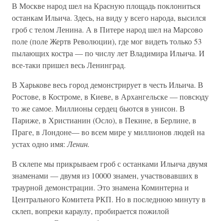
В Москве народ шел на Красную площадь поклониться
останкам Ильича. Здесь, на виду у всего народа, высился
гроб с телом Ленина. А в Питере народ шел на Марсово
поле (поле Жертв Революции), где мог видеть только 53
пылающих костра — по числу лет Владимира Ильича. И
все-таки пришел весь Ленинград.
В Харькове весь город демонстрирует в честь Ильича. В
Ростове, в Костроме, в Киеве, в Архангельске — повсюду
то же самое. Миллионы сердец бьются в унисон. В
Париже, в Христианин (Осло), в Пекине, в Берлине, в
Праге, в Лондоне— во всем мире у миллионов людей на
устах одно имя:
Ленин.
В склепе мы прикрываем гроб с останками Ильича двумя
знаменами — двумя из 10000 знамен, участвовавших в
траурной демонстрации. Это знамена Коминтерна и
Центрального Комитета РКП. Но в последнюю минуту в
склеп, вопреки караулу, пробирается пожилой