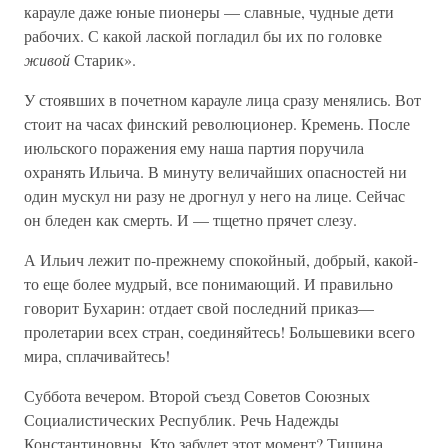
карауле даже юные пионеры — славные, чудные дети
рабочих. С какой лаской погладил бы их по головке
живой
Старик».
У стоявших в почетном карауле лица сразу менялись. Вот
стоит на часах финский революционер. Кремень. После
июльского поражения ему наша партия поручила
охранять Ильича. В минуту величайших опасностей ни
один мускул ни разу не дрогнул у него на лице. Сейчас
он бледен как смерть. И — тщетно прячет слезу.
А Ильич лежит по-прежнему спокойный, добрый, какой-
то еще более мудрый, все понимающий. И правильно
говорит Бухарин: отдает свой последний приказ—
пролетарии всех стран, соединяйтесь! Большевики всего
мира, сплачивайтесь!
Суббота вечером. Второй съезд Советов Союзных
Социалистических Республик. Речь Надежды
Константиновны. Кто забудет этот момент? Тишина.