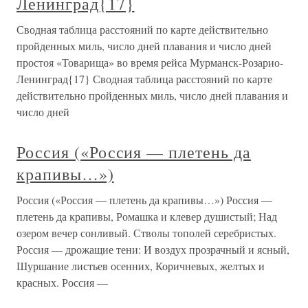
Ленинград{17}
Сводная таблица расстояний по карте действительно
пройденных миль, число дней плавания и число дней
простоя «Товарища» во время рейса Мурманск-Розарио-
Ленинград{17} Сводная таблица расстояний по карте
действительно пройденных миль, число дней плавания и
число дней
Россия («Россия — плетень да
крапивы…»)
Россия («Россия — плетень да крапивы…») Россия —
плетень да крапивы, Ромашка и клевер душистый; Над
озером вечер сонливый. Стволы тополей серебристых.
Россия — дрожащие тени: И воздух прозрачный и ясный,
Шуршание листьев осенних, Коричневых, желтых и
красных. Россия —