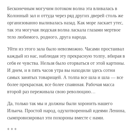
Бесконечным могучим потоком волна эта вливалась в
Колонный зал и оттуда через ряд других дверей столь же
организованно выливалась назад. Как море ласкает утес,
так эта могучая людская волна ласкала глазами мертвое
тело любимого, родного, друга народа.
Уйти из этого зала было невозможно. Часами простаивал
каждый из нас, наблюдая эту прекрасную толпу, вбирая в
себя ее чувства. Нельзя было оторваться от этой картины.
И днем, и в пять часов утра вы находили здесь сотни
самых занятых товарищей. А толпа все шла и шла — все
более прекрасная, все более спаянная. Рабочая масса
второй раз переживала свою революцию…
Да, только так мы и должны были хоронить нашего
Ильича. Простой народ, одухотворенный идеями Ленина,
сымпровизировал эти похороны вместе с нами.
* * *