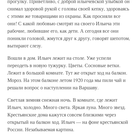
прогулку. Приветливо, с доброй ильичевской улыбкой он
снимал здоровой рукой с головы своей кепку, здороваясь
с этими же товарищами из охраны. Как просияли все
они! С какой любовью смотрят на своего Ильича эти
рабочие, любившие его, как дети. А сегодня все они
поникли головой, жмутся друг к другу, говорят шепотом,
вытирают слезу.
Вошли в дом. Ильич лежит на столе. Уже успели
переодеть в новую тужурку. Цветы. Сосновые ветки.
Лежит в большой комнате. Тут же открыт ход на балкон.
Мороз. На этом балконе летом 1920 года мы пили чай и
решали вопрос о наступлении на Варшаву.
Светлая зимняя снежная ночь. В комнате, где лежит
Ильич, холодно. Много света. Яркая луна. Много звезд.
Крестьянские дома кажутся совсем близкими через
открытый на балкон ход. Ильич — на фоне крестьянской
России. Незабываемая картина.