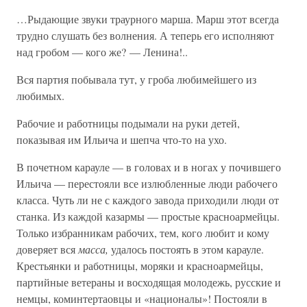
…Рыдающие звуки траурного марша. Марш этот всегда
трудно слушать без волнения. А теперь его исполняют
над гробом — кого же? — Ленина!..
Вся партия побывала тут, у гроба любимейшего из
любимых.
Рабочие и работницы подымали на руки детей,
показывая им Ильича и шепча что-то на ухо.
В почетном карауле — в головах и в ногах у почившего
Ильича — перестояли все излюбленные люди рабочего
класса. Чуть ли не с каждого завода приходили люди от
станка. Из каждой казармы — простые красноармейцы.
Только избранникам рабочих, тем, кого любит и кому
доверяет вся
масса,
удалось постоять в этом карауле.
Крестьянки и работницы, моряки и красноармейцы,
партийные ветераны и восходящая молодежь, русские и
немцы, коминтертаовцы и «националы»! Постояли в