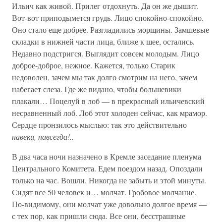
Ильич как живой. Прилег отдохнуть. Да он же дышит.
Вот-вот приподымется грудь. Лицо спокойно-спокойно.
Оно стало еще добрее. Разгладились морщины. Замшевые
складки в нижней части лица, ближе к шее, остались.
Недавно подстригся. Выглядит совсем молодым. Лицо
доброе-доброе, нежное. Кажется, только Старик
недоволен, зачем мы так долго смотрим на него, зачем
набегает слеза. Где же видано, чтобы большевики
плакали… Поцелуй в лоб — в прекрасный ильичевский
несравненный лоб. Лоб этот холоден сейчас, как мрамор.
Сердце пронзилось мыслью: так это действительно
навеки, навсегда!..
В два часа ночи назначено в Кремле заседание пленума
Центрального Комитета. Едем поездом назад. Опоздали
только на час. Вошли. Никогда не забыть и этой минуты.
Сидят все 50 человек и… молчат. Гробовое молчание.
По-видимому, они молчат уже довольно долгое время —
с тех пор, как пришли сюда. Все они, бесстрашные