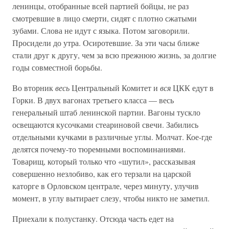
ленинцы, отобранные всей партией бойцы, не раз
смотревшие в лицо смерти, сидят с плотно сжатыми
зубами. Слова не идут с языка. Потом заговорили.
Просидели до утра. Осиротевшие. За эти часы ближе
стали друг к другу, чем за всю прежнюю жизнь, за долгие
годы совместной борьбы.
Во вторник
весь
Центральный Комитет и
вся
ЦКК едут в
Горки. В двух вагонах третьего класса — весь
генеральный штаб ленинской партии. Вагоны тускло
освещаются кусочками стеариновой свечи. Забились
отдельными кучками в различные углы. Молчат. Кое-где
делятся почему-то тюремными воспоминаниями.
Товарищ, который только что «шутил», рассказывая
совершенно незлобиво, как его терзали на царской
каторге в Орловском централе, через минуту, улучив
момент, в углу вытирает слезу, чтобы никто не заметил.
Приехали к полустанку. Отсюда часть едет на