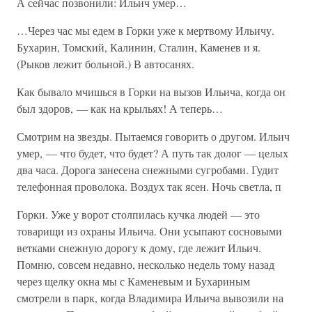
А сейчас позвонили: Ильич умер…
…Через час мы едем в Горки уже к мертвому Ильичу.
Бухарин, Томский, Калинин, Сталин, Каменев и я.
(Рыков лежит больной.) В автосанях.
Как бывало мчишься в Горки на вызов Ильича, когда он
был здоров, — как на крыльях! А теперь…
Смотрим на звезды. Пытаемся говорить о другом. Ильич
умер, — что будет, что будет? А путь так долог — целых
два часа. Дорога занесена снежными сугробами. Гудит
телефонная проволока. Воздух так ясен. Ночь светла, п
Горки. Уже у ворот столпилась кучка людей — это
товарищи из охраны Ильича. Они усыпают сосновыми
ветками снежную дорогу к дому, где лежит Ильич.
Помню, совсем недавно, несколько недель тому назад
через щелку окна мы с Каменевым и Бухариным
смотрели в парк, когда Владимира Ильича вывозили на