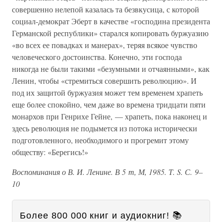
совершенно нелепой казалась та безвкусица, с которой
социал-демократ Эберт в качестве «господина президента
Германской республики» старался копировать буржуазию
«во всех ее повадках и манерах», теряя всякое чувство
человеческого достоинства. Конечно, эти господа
никогда не были такими «безумными и отчаянными», как
Ленин, чтобы «стремиться совершить революцию». И
под их защитой буржуазия может тем временем храпеть
еще более спокойно, чем даже во времена тридцати пяти
монархов при Генрихе Гейне, — храпеть, пока наконец и
здесь революция не подымется из потока исторически
подготовленного, необходимого и прогремит этому
обществу: «Берегись!»
Воспоминания о В. И. Ленине. В 5 т, М, 1985. Т. S. С. 9–
10
Более 800 000 книг и аудиокниг! 📚