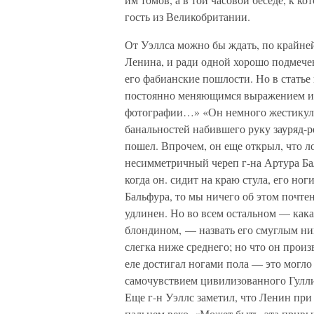
гость из Великобритании.
От Уэллса можно бы ждать, по крайне
Ленина, и ради одной хорошо подмече
его фабианские пошлости. Но в статье 
постоянно меняющимся выражением и 
фотографии…» «Он немного жестикули
банальностей набившего руку зауряд-р
пошел. Впрочем, он еще открыл, что 
несимметричный череп г-на Артура Ба
когда он. сидит на краю стула, его ног
Бальфура, то мы ничего об этом почте
удлинен. Но во всем остальном — ка
блондином, — назвать его смуглым ник
слегка ниже среднего; но что он прои
еле достигал ногами пола — это могло 
самочувствием цивилизованного Гулли
Еще г-н Уэллс заметил, что Ленин при
пальцем веко. «Может быть, эта прив