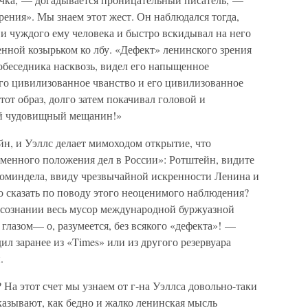
рения». Мы знаем этот жест. Он наблюдался тогда,
и чуждого ему человека и быстро вскидывал на него
нной козырьком ко лбу. «Дефект» ленинского зрения
собеседника насквозь, видел его напыщенное
его цивилизованное чванство и его цивилизованное
этот образ, долго затем покачивал головой и
ой чудовищный мещанин!»
йн, и Уэллс делает мимоходом открытие, что
еменного положения дел в России»: Ротштейн, видите
коминдела, ввиду чрезвычайной искренности Ленина и
о сказать по поводу этого неоценимого наблюдения?
м сознании весь мусор международной буржуазной
лазом— о, разумеется, без всякого «дефекта»! —
ил заранее из «Times» или из другого резервуара
.
? На этот счет мы узнаем от г-на Уэллса довольно-таки
казывают, как бедно и жалко ленинская мысль