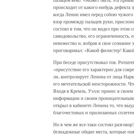
происходит от какого-нибудь дефекта з
когда Ленин имел перед собою чужого 
взор промежду пальцев руки, прислоне
состоял в том, что он видел при этом 
самодовольство, его ограниченность, 
невежество и, вобрав в свое сознание 
приговаривал: «Какой филистер! Как
При беседе присутствовал тов. Ротште
«присутствие его характерно для совр
ли, контролирует Ленина от лица Нар
его мечтательской неосторожности. Чт
Входя в Кремль, Уэллс принес в свое
информации и своим проницательным г
открыл в кабинете Ленина то, что выуд
благочестивых и прилизанных сплетен
Но в чем же все-таки состоял разговор
безнадежные общие места, которые по