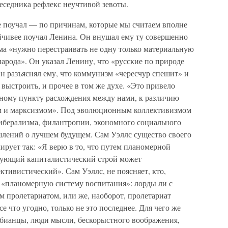
еседника рефлекс неучтивой зевоты.
 поучал — по причинам, которые мы считаем вполне
йчивее поучал Ленина. Он внушал ему ту совершенно
ма «нужно перестраивать не одну только материальную
народа». Он указал Ленину, что «русские по природе
н разъяснял ему, что коммунизм «чересчур спешит» и
 выстроить, и прочее в том же духе. «Это привело
вному пункту расхождения между нами, к различию
 и марксизмом». Под эволюционным коллективизмом
либерализма, филантропии, экономного социального
шлений о лучшем будущем. Сам Уэллс существо своего
рует так: «Я верю в то, что путем планомерной
вующий капиталистический строй может
ктивистический». Сам Уэллс, не поясняет, кто,
ь «планомерную систему воспитания»: лорды ли с
 пролетариатом, или же, наоборот, пролетариат
е что угодно, только не это последнее. Для чего же
бианцы, люди мысли, бескорыстного воображения,