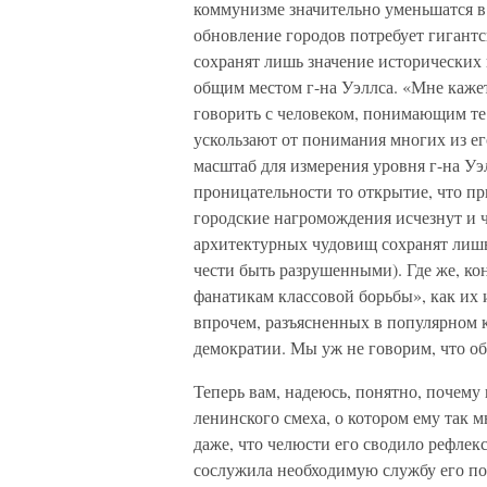
коммунизме значительно уменьшатся в 
обновление городов потребует гигантс
сохранят лишь значение исторических
общим местом г-на Уэллса. «Мне каже
говорить с человеком, понимающим те
ускользают от понимания многих из ег
масштаб для измерения уровня г-на Уэ
проницательности то открытие, что 
городские нагромождения исчезнут и 
архитектурных чудовищ сохранят лишь
чести быть разрушенными). Где же, к
фанатикам классовой борьбы», как их 
впрочем, разъясненных в популярном 
демократии. Мы уж не говорим, что об
Теперь вам, надеюсь, понятно, почему 
ленинского смеха, о котором ему так 
даже, что челюсти его сводило рефле
сослужила необходимую службу его под