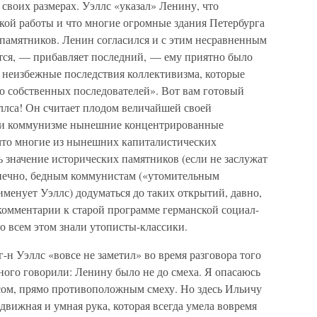
своих размерах. Уэллс «указал» Ленину, что
кой работы и что многие огромные здания Петербурга
 памятников. Ленин согласился и с этим несравненным
тся, — прибавляет последний, — ему приятно было
 неизбежные последствия коллективизма, которые
о собственных последователей». Вот вам готовый
ллса! Он считает плодом величайшей своей
при коммунизме нынешние концентрированные
что многие из нынешних капиталистических
 значение исторических памятников (если не заслужат
онечно, бедным коммунистам («утомительным
именует Уэллс) додуматься до таких открытий, давно,
комментарии к старой программе германской социал-
о всем этом знали утописты-классики.
г-н Уэллс «вовсе не заметил» во время разговора того
много говорили: Ленину было не до смеха. Я опасаюсь
ксом, прямо противоположным смеху. Но здесь Ильичу
вижная и умная рука, которая всегда умела вовремя