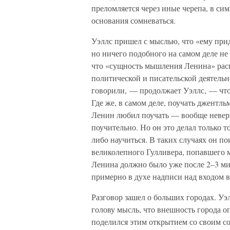
преломляется через иные черепа, в си
основания сомневаться.
Уэллс пришел с мыслью, что «ему при
но ничего подобного на самом деле не 
что «сущность мышления Ленина» раск
политической и писательской деятельн
говорили, — продолжает Уэллс, — что 
Где же, в самом деле, поучать джентл
Ленин любил поучать — вообще неверн
поучительно. Но он это делал только то
либо научиться. В таких случаях он п
великолепного Гулливера, попавшего м
Ленина должно было уже после 2–3 м
примерно в духе надписи над входом в
Разговор зашел о больших городах. Уэл
голову мысль, что внешность города о
поделился этим открытием со своим со