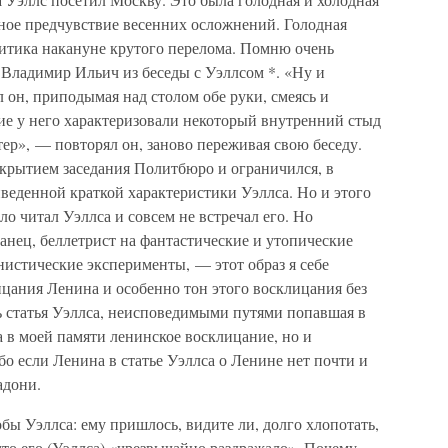
жное предчувствие весенних осложнений. Голодная
литика накануне крутого перелома. Помню очень
 Владимир Ильич из беседы с Уэллсом *. «Ну и
он, приподымая над столом обе руки, смеясь и
кие у него характеризовали некоторый внутренний стыд
тер», — повторял он, заново переживая свою беседу.
ткрытием заседания Политбюро и ограничился, в
веденной краткой характеристики Уэллса. Но и этого
ало читал Уэллса и совсем не встречал его. Но
анец, беллетрист на фантастические и утопические
истические эксперименты, — этот образ я себе
ицания Ленина и особенно тон этого восклицания без
рь статья Уэллса, неисповедимыми путями попавшая в
 в моей памяти ленинское восклицание, но и
о если Ленина в статье Уэллса о Ленине нет почти и
адони.
бы Уэллса: ему пришлось, видите ли, долго хлопотать,
то его (Уэллса) «чрезвычайно раздражало». Почему,