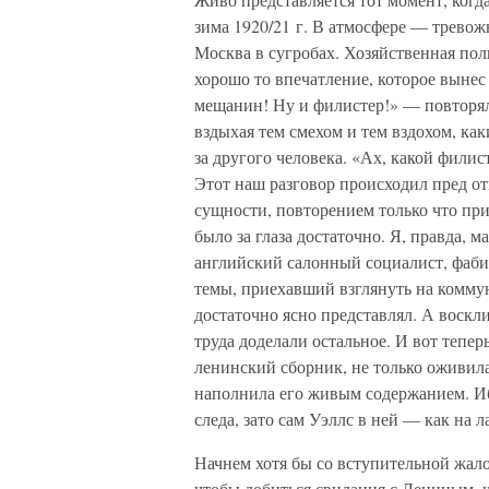
зима 1920/21 г. В атмосфере — трево
Москва в сугробах. Хозяйственная по
хорошо то впечатление, которое вынес
мещанин! Ну и филистер!» — повторял 
вздыхая тем смехом и тем вздохом, ка
за другого человека. «Ах, какой филис
Этот наш разговор происходил пред о
сущности, повторением только что при
было за глаза достаточно. Я, правда, м
английский салонный социалист, фаби
темы, приехавший взглянуть на коммун
достаточно ясно представлял. А воскл
труда доделали остальное. И вот тепе
ленинский сборник, не только оживила
наполнила его живым содержанием. Иб
следа, зато сам Уэллс в ней — как на л
Начнем хотя бы со вступительной жало
чтобы добиться свидания с Лениным, ч