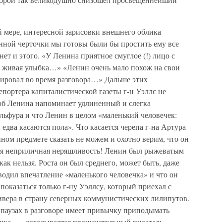
й мере, интересной зарисовки внешнего облика
нной черточки мы готовы были бы простить ему все
нет и этого. «У Ленина приятное смуглое (!) лицо с
живая улыбка…» «Ленин очень мало похож на свои
ровал во время разговора…» Дальше этих
епортера капиталистической газеты г-н Уэллс не
лоб Ленина напоминает удлиненный и слегка
льфура и что Ленин в целом «маленький человечек:
и едва касаются пола». Что касается черепа г-на Артура
нном предмете сказать не можем и охотно верим, что он
кая неприличная неряшливость! Ленин был рыжеватым
ак нельзя. Роста он был среднего, может быть, даже
зводил впечатление «маленького человечка» и что он
показаться только г-ну Уэллсу, который приехал с
вера в страну северных коммунистических лилипутов.
 паузах в разговоре имеет привычку приподымать
ычка, — догадывается проницательный писатель, —