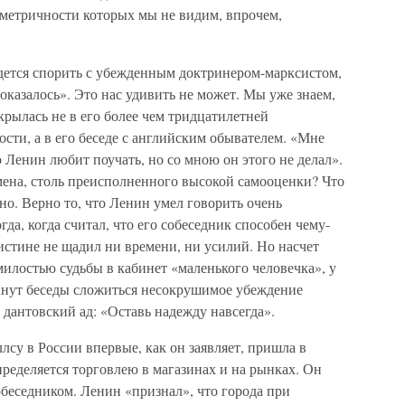
мметричности которых мы не видим, впрочем,
дется спорить с убежденным доктринером-марксистом,
оказалось». Это нас удивить не может. Мы уже знаем,
рылась не в его более чем тридцатилетней
ости, а в его беседе с английским обывателем. «Мне
Ленин любит поучать, но со мною он этого не делал».
ьмена, столь преисполненного высокой самооценки? Что
о. Верно то, что Ленин умел говорить очень
гда, когда считал, что его собеседник способен чему-
оистине не щадил ни времени, ни усилий. Но насчет
илостью судьбы в кабинет «маленького человечка», у
инут беседы сложиться несокрушимое убеждение
 дантовский ад: «Оставь надежду навсегда».
лсу в России впервые, как он заявляет, пришла в
пределяется торговлею в магазинах и на рынках. Он
беседником. Ленин «признал», что города при