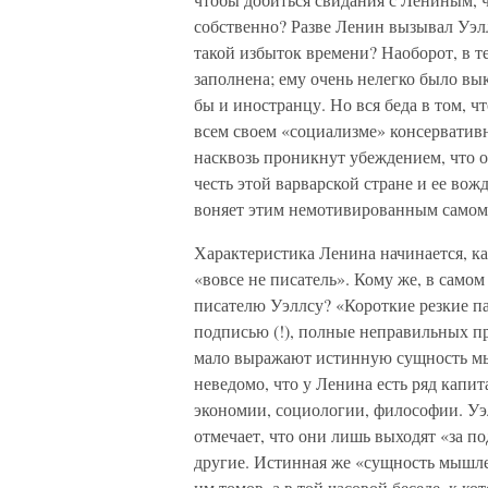
собственно? Разве Ленин вызывал Уэл
такой избыток времени? Наоборот, в т
заполнена; ему очень нелегко было вы
бы и иностранцу. Но вся беда в том, чт
всем своем «социализме» консерватив
насквозь проникнут убеждением, что 
честь этой варварской стране и ее вож
воняет этим немотивированным самом
Характеристика Ленина начинается, как
«вовсе не писатель». Кому же, в самом
писателю Уэллсу? «Короткие резкие п
подписью (!), полные неправильных п
мало выражают истинную сущность мы
неведомо, что у Ленина есть ряд капи
экономии, социологии, философии. Уэл
отмечает, что они лишь выходят «за по
другие. Истинная же «сущность мышле
им томов, а в той часовой беседе, к 