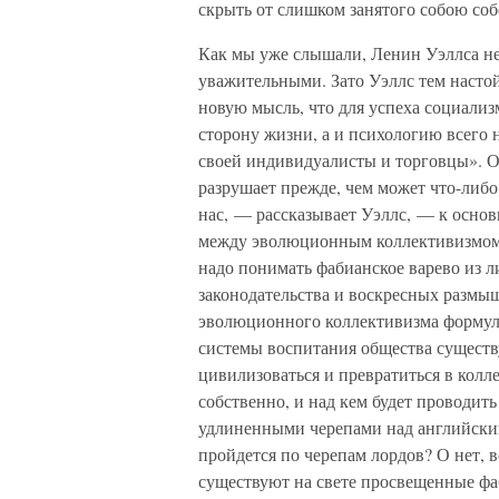
скрыть от слишком занятого собою соб
Как мы уже слышали, Ленин Уэллса не
уважительными. Зато Уэллс тем насто
новую мысль, что для успеха социализ
сторону жизни, а и психологию всего 
своей индивидуалисты и торговцы». О
разрушает прежде, чем может что-либо
нас, — рассказывает Уэллс, — к осно
между эволюционным коллективизмом
надо понимать фабианское варево из 
законодательства и воскресных размы
эволюционного коллективизма формули
системы воспитания общества сущест
цивилизоваться и превратиться в колле
собственно, и над кем будет проводит
удлиненными черепами над английским
пройдется по черепам лордов? О нет, вс
существуют на свете просвещенные фа