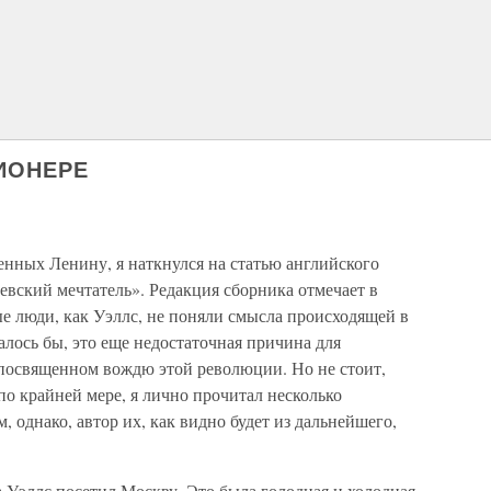
ИОНЕРЕ
енных Ленину, я наткнулся на статью английского
евский мечтатель». Редакция сборника отмечает в
е люди, как Уэллс, не поняли смысла происходящей в
лось бы, это еще недостаточная причина для
 посвященном вождю этой революции. Но не стоит,
по крайней мере, я лично прочитал несколько
м, однако, автор их, как видно будет из дальнейшего,
а Уэллс посетил Москву. Это была голодная и холодная