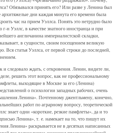
лса? Обязывался принять его? Или разве у Ленина был
е архитяжелые дни каждая минута его времени была
кроить час на прием Уэллса. Понять это нетрудно было
о г-н Уэллс, в качестве знатного иностранца и при
нейшего англичанина империалистской складки,
оказывает, в сущности, своим посещением великую
дю. Вся статья Уэллса, от первой строки до последней,
нением.
 и следовало ждать, с откровения. Ленин, видите ли,
 деле, решить этот вопрос, как не профессиональному
амфлеты, выходящие в Москве за его (Ленина)
редставлений о психологии западных рабочих, очень
шления Ленина». Почтенному джентльмену, конечно,
тальнейших работ по аграрному вопросу, теоретической
лс знает одни «короткие, резкие памфлеты», да и то
дписью Ленина», т. е. намекает на то, что пишут их
ния Ленина» раскрывается не в десятках написанных
которой так великодушно снизошел просвещеннейший