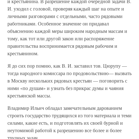
и крестьянина. В разрешение каждой очередной задачи В.
И. уходил с головой, проверяя каждый шаг на опыте и
личными разговорами с отдельными, часто рядовыми
работниками. Особенное значение он придавал
объяснению каждой меры широким народным массам и
тому, как тот или другой закон или распоряжение
правительства воспринимается рядовым рабочим и
крестьянином.
Я до сих пор помню, как В. И. заставил тов. Цюрупу —
тогда народного комиссара по продовольствию— вызвать
в Москву нескольких рядовых крестьян — поговорить с
ними «по душам» и узнать без прикрас думы и чаяния
крестьянской массы.
Владимир Ильич обладал замечательным дарованием
строить государство трудящихся из того материала и теми
силами, какие есть, и подготовлять их своей бурной и
неутомимой работой к разрешению все более и более
трудных задач.