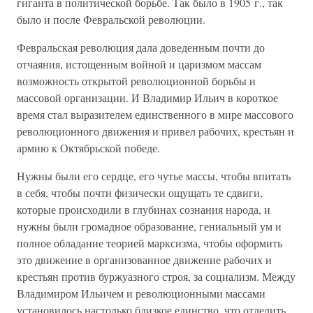
гиганта в политической борьбе. Так было в 1905 г., так
было и после Февральской революции.
Февральская революция дала доведенным почти до
отчаяния, истощенным войной и царизмом массам
возможность открытой революционной борьбы и
массовой организации. И Владимир Ильич в короткое
время стал выразителем единственного в мире массового
революционного движения и привел рабочих, крестьян и
армию к Октябрьской победе.
Нужны были его сердце, его чутье массы, чтобы впитать
в себя, чтобы почти физически ощущать те сдвиги,
которые происходили в глубинах сознания народа, и
нужны были громадное образование, гениальный ум и
полное обладание теорией марксизма, чтобы оформить
это движение в организованное движение рабочих и
крестьян против буржуазного строя, за социализм. Между
Владимиром Ильичем и революционными массами
установилось настолько близкое единство, что отделить