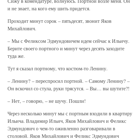
Сижу в комендатуре, волнуюсь. Портной возле меня. Он
и не знает, на кого ему шить придется.
Проходит минут сорок – пятьдесят, звонит Яков
Михайлович.
– Мы с Феликсом Эдмундовичем идем сейчас к Ильичу.
Берите своего портного и минут через десять заходите
туда же.
Тут я сказал портному, что костюм-то Ленину.
– Ленину? – переспросил портной. – Самому Ленину? –
Он вскочил со стула, руки трясутся. – Вы… вы шутите?!
– Нет, – говорю, – не шучу. Пошли!
Через несколько минут мы с портным входили в квартиру
Ильича. Владимир Ильич, Яков Михайлович и Феликс
Эдмундович о чем-то оживленно разговаривали в
столовой. Яков Михайлович и Феликс Эдмундович