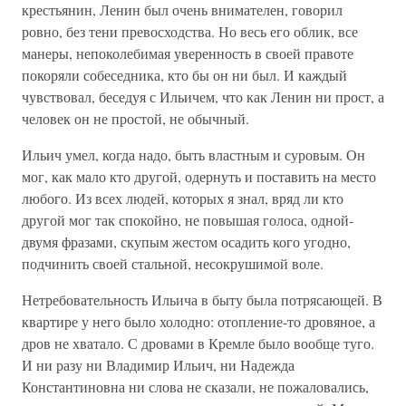
крестьянин, Ленин был очень внимателен, говорил
ровно, без тени превосходства. Но весь его облик, все
манеры, непоколебимая уверенность в своей правоте
покоряли собеседника, кто бы он ни был. И каждый
чувствовал, беседуя с Ильичем, что как Ленин ни прост, а
человек он не простой, не обычный.
Ильич умел, когда надо, быть властным и суровым. Он
мог, как мало кто другой, одернуть и поставить на место
любого. Из всех людей, которых я знал, вряд ли кто
другой мог так спокойно, не повышая голоса, одной-
двумя фразами, скупым жестом осадить кого угодно,
подчинить своей стальной, несокрушимой воле.
Нетребовательность Ильича в быту была потрясающей. В
квартире у него было холодно: отопление-то дровяное, а
дров не хватало. С дровами в Кремле было вообще туго.
И ни разу ни Владимир Ильич, ни Надежда
Константиновна ни слова не сказали, не пожаловались,