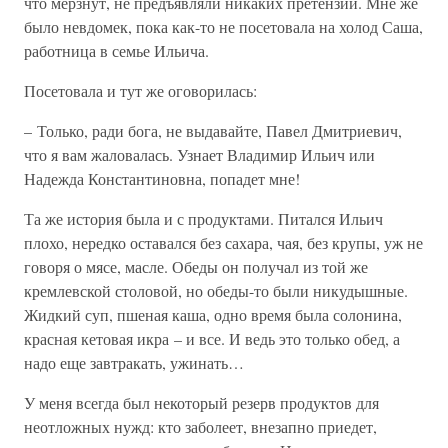
что мерзнут, не предъявляли никаких претензий. Мне же
было невдомек, пока как-то не посетовала на холод Саша,
работница в семье Ильича.
Посетовала и тут же оговорилась:
– Только, ради бога, не выдавайте, Павел Дмитриевич,
что я вам жаловалась. Узнает Владимир Ильич или
Надежда Константиновна, попадет мне!
Та же история была и с продуктами. Питался Ильич
плохо, нередко оставался без сахара, чая, без крупы, уж не
говоря о мясе, масле. Обеды он получал из той же
кремлевской столовой, но обеды-то были никудышные.
Жидкий суп, пшеная каша, одно время была солонина,
красная кетовая икра – и все. И ведь это только обед, а
надо еще завтракать, ужинать…
У меня всегда был некоторый резерв продуктов для
неотложных нужд: кто заболеет, внезапно приедет,