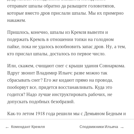
отправьте шпалы обратно да разыщите головотяпов,
которые вместо дров прислали шпалы. Мы их примерно
накажем.
Пришлось, конечно, шпалы из Кремля вывезти и
подержать Кремль в отношении топки на голодном
пайке, пока не удалось возобновить запас дров. Ну, а тем,
кто прислал шпалы, досталось по первое число.
Или, скажем, счищают снег с крыши здания Совнаркома.
Вдруг звонит Владимир Ильич: разве можно так
сбрасывать снег? Его же кидают прямо на провода,
пооборвут все, придется восстанавливать. Куда это
годится? Надо лучше инструктировать рабочих, не
допускать подобных безобразий.
Как-то летом 1918 года решили мы с Демьяном Бедным и
Иваном Ивановичем Скворцовым (Степановым) поехать
←
→
половить рыбу. А как ловили? Греха таить нечего –
Комендант Кремля
Сподвижники Ильича