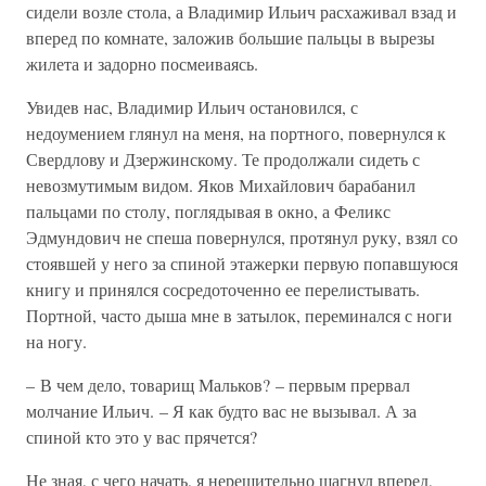
сидели возле стола, а Владимир Ильич расхаживал взад и
вперед по комнате, заложив большие пальцы в вырезы
жилета и задорно посмеиваясь.
Увидев нас, Владимир Ильич остановился, с
недоумением глянул на меня, на портного, повернулся к
Свердлову и Дзержинскому. Те продолжали сидеть с
невозмутимым видом. Яков Михайлович барабанил
пальцами по столу, поглядывая в окно, а Феликс
Эдмундович не спеша повернулся, протянул руку, взял со
стоявшей у него за спиной этажерки первую попавшуюся
книгу и принялся сосредоточенно ее перелистывать.
Портной, часто дыша мне в затылок, переминался с ноги
на ногу.
– В чем дело, товарищ Мальков? – первым прервал
молчание Ильич. – Я как будто вас не вызывал. А за
спиной кто это у вас прячется?
Не зная, с чего начать, я нерешительно шагнул вперед,