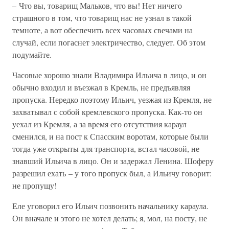
– Что вы, товарищ Мальков, что вы! Нет ничего
страшного в том, что товарищ нас не узнал в такой
темноте, а вот обеспечить всех часовых свечами на
случай, если погаснет электричество, следует. Об этом
подумайте.
Часовые хорошо знали Владимира Ильича в лицо, и он
обычно входил и въезжал в Кремль, не предъявляя
пропуска. Нередко поэтому Ильич, уезжая из Кремля, не
захватывал с собой кремлевского пропуска. Как-то он
уехал из Кремля, а за время его отсутствия караул
сменился, и на пост к Спасским воротам, которые были
тогда уже открыты для транспорта, встал часовой, не
знавший Ильича в лицо. Он и задержал Ленина. Шоферу
разрешил ехать – у того пропуск был, а Ильичу говорит:
не пропущу!
Еле уговорил его Ильич позвонить начальнику караула.
Он вначале и этого не хотел делать; я, мол, на посту, не