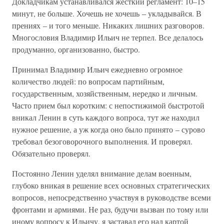
Докладчикам устанавливался жесткий регламент: 10–15
минут, не больше. Хочешь не хочешь – укладывайся. В
прениях – и того меньше. Никаких лишних разговоров.
Многословия Владимир Ильич не терпел. Все делалось
продуманно, организованно, быстро.
Принимал Владимир Ильич ежедневно огромное
количество людей: по вопросам партийным,
государственным, хозяйственным, нередко и личным.
Часто прием был коротким: с непостижимой быстротой
вникал Ленин в суть каждого вопроса, тут же находил
нужное решение, а уж когда оно было принято – сурово
требовал безоговорочного выполнения. И проверял.
Обязательно проверял.
Постоянно Ленин уделял внимание делам военным,
глубоко вникая в решение всех основных стратегических
вопросов, непосредственно участвуя в руководстве всеми
фронтами и армиями. Не раз, будучи вызван по тому или
иному вопросу к Ильичу, я заставал его над картой