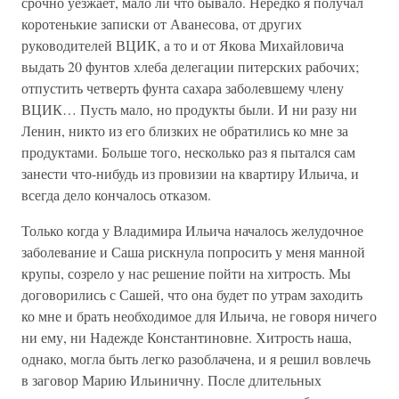
срочно уезжает, мало ли что бывало. Нередко я получал
коротенькие записки от Аванесова, от других
руководителей ВЦИК, а то и от Якова Михайловича
выдать 20 фунтов хлеба делегации питерских рабочих;
отпустить четверть фунта сахара заболевшему члену
ВЦИК… Пусть мало, но продукты были. И ни разу ни
Ленин, никто из его близких не обратились ко мне за
продуктами. Больше того, несколько раз я пытался сам
занести что-нибудь из провизии на квартиру Ильича, и
всегда дело кончалось отказом.
Только когда у Владимира Ильича началось желудочное
заболевание и Саша рискнула попросить у меня манной
крупы, созрело у нас решение пойти на хитрость. Мы
договорились с Сашей, что она будет по утрам заходить
ко мне и брать необходимое для Ильича, не говоря ничего
ни ему, ни Надежде Константиновне. Хитрость наша,
однако, могла быть легко разоблачена, и я решил вовлечь
в заговор Марию Ильиничну. После длительных