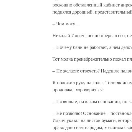
роскошно обставленный кабинет директ
поднялся дородный, представительный
– Чем могу…
Николай Ильич гневно прервал его, не
– Почему банк не работает, а чем дело
Тот молча пренебрежительно пожал пл
– Не желаете отвечать? Наденьте пальт
Я положил руку на кольт. Толстяк испу
продолжал хорохориться:
– Позвольте, на каком основании, по к
– Не позволю! Основание – постановле
Ильич указал на листок бумаги, которы
право дано нам народом, хозяином св