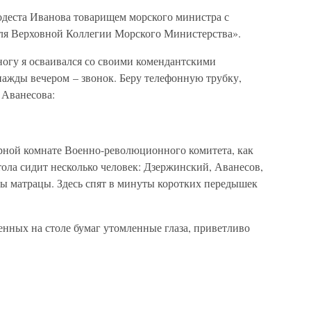
одеста Иванова товарищем морского министра с
ля Верховной Коллегии Морского Министерства».
огу я осваивался со своими комендантскими
нажды вечером – звонок. Беру телефонную трубку,
 Аванесова:
рной комнате Военно-революционного комитета, как
тола сидит несколько человек: Дзержинский, Аванесов,
ты матрацы. Здесь спят в минуты коротких передышек
нных на столе бумаг утомленные глаза, приветливо