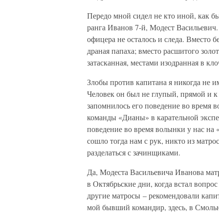
Передо мной сидел не кто иной, как 
ранга Иванов 7-й, Модест Васильевич.
офицера не осталось и следа. Вместо 
драная папаха; вместо расшитого золот
затасканная, местами изодранная в кло
Злобы против капитана я никогда не им
Человек он был не глупый, прямой и к
запомнилось его поведение во время во
команды «Дианы» в карательной экспе
поведение во время волынки у нас на «
сошло тогда нам с рук, никто из матрос
разделаться с зачинщиками.
Да, Модеста Васильевича Иванова матр
в Октябрьские дни, когда встал вопрос
другие матросы – рекомендовали капит
мой бывший командир, здесь, в Смольн