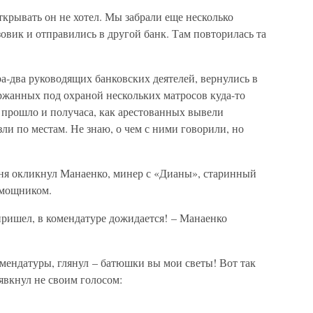
ткрывать он не хотел. Мы забрали еще несколько
овик и отправились в другой банк. Там повторилась та
а-два руководящих банковских деятелей, вернулись в
жанных под охраной нескольких матросов куда-то
е прошло и получаса, как арестованных вывели
зли по местам. Не знаю, о чем с ними говорили, но
еня окликнул Манаенко, минер с «Дианы», старинный
омощником.
 пришел, в комендатуре дожидается! – Манаенко
мендатуры, глянул – батюшки вы мои светы! Вот так
явкнул не своим голосом: