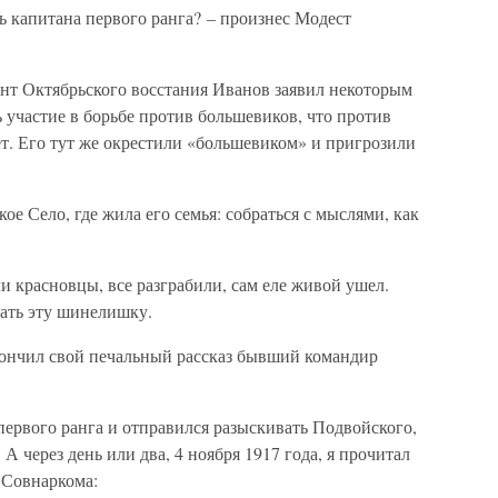
ть капитана первого ранга? – произнес Модест
мент Октябрьского восстания Иванов заявил некоторым
участие в борьбе против большевиков, что против
ет. Его тут же окрестили «большевиком» и пригрозили
кое Село, где жила его семья: собраться с мыслями, как
ли красновцы, все разграбили, сам еле живой ушел.
ать эту шинелишку.
закончил свой печальный рассказ бывший командир
ервого ранга и отправился разыскивать Подвойского,
А через день или два, 4 ноября 1917 года, я прочитал
 Совнаркома: