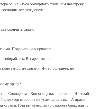
ора банка. Из-за обширного стола нам навстречу
 господин лет пятидесяти:
 дав окончить фразу:
?
ечами. Подвойский взорвался:
о, собирайтесь. Вы арестованы!
ганно заморгал глазами. Чуть побледнел, но
акому праву?
ние Совнаркома. Вон оно, у вас на столе. – Николай
й директор второпях не успел спрятать, – А право –
оей страны. Или вы немедленно откроете банк, или…