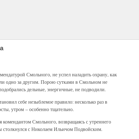
а
комендатурой Смольного, не успел наладить охрану, как
шли одно за другим. Порою сутками в Смольном не
одобрались дельные, энергичные, не подводили.
тановил себе незыблемое правило: несколько раз в
осты, утром – особенно тщательно.
ния комендантом Смольного, возвращаясь с утреннего
ры столкнулся с Николаем Ильичом Подвойским.