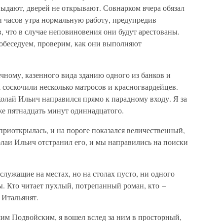
 выдают, дверей не открывают. Совнарком вчера обязал
ти часов утра нормальную работу, предупредив
, что в случае неповиновения они будут арестованы.
побеседуем, проверим, как они выполняют
ному, казенного вида зданию одного из банков и
 соскочили несколько матросов и красногвардейцев.
олай Ильич направился прямо к парадному входу. Я за
уже пятнадцать минут одиннадцатого.
приоткрылась, и на пороге показался величественный,
лаи Ильич отстранил его, и мы направились на поиски
служащие на местах, но на столах пусто, ни одного
. Кто читает пухлый, потрепанный роман, кто –
. Итальянят.
шим Подвойским, я вошел вслед за ним в просторный,