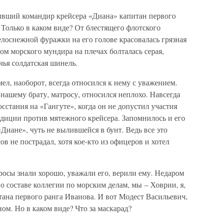
бывший командир крейсера «Диана» капитан первого
 Только в каком виде? От блестящего флотского
белоснежной фуражки на его голове красовалась грязная
ом морского мундира на плечах болталась серая,
чья солдатская шинель.
ел, наоборот, всегда относился к нему с уважением.
 нашему брату, матросу, относился неплохо. Навсегда
сстания на «Гангуте», когда он не допустил участия
диции против мятежного крейсера. Запомнилось и его
Диане», чуть не вылившейся в бунт. Ведь все это
ов не пострадал, хотя кое-кто из офицеров и хотел
осы знали хорошо, уважали его, верили ему. Недаром
 о составе коллегии по морским делам, мы – Ховрии, я,
ана первого ранга Иванова. И вот Модест Васильевич,
ом. Но в каком виде? Что за маскарад?