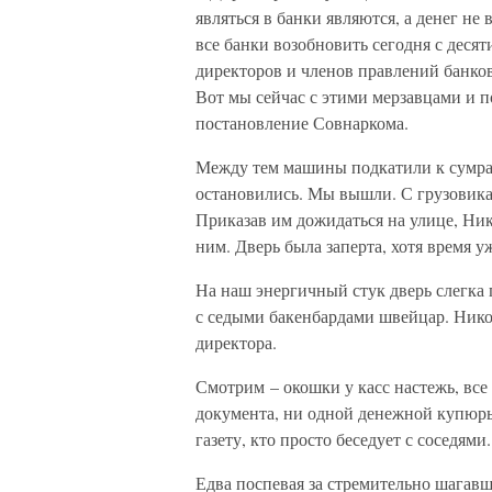
являться в банки являются, а денег не
все банки возобновить сегодня с деся
директоров и членов правлений банков
Вот мы сейчас с этими мерзавцами и 
постановление Совнаркома.
Между тем машины подкатили к сумрач
остановились. Мы вышли. С грузовика
Приказав им дожидаться на улице, Ник
ним. Дверь была заперта, хотя время 
На наш энергичный стук дверь слегка 
с седыми бакенбардами швейцар. Нико
директора.
Смотрим – окошки у касс настежь, все 
документа, ни одной денежной купюры
газету, кто просто беседует с соседями
Едва поспевая за стремительно шагав