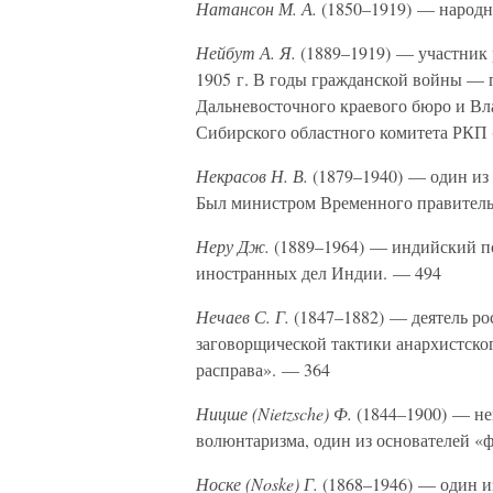
Натансон М. А.
(1850–1919) — народни
Нейбут А. Я.
(1889–1919) — участник 
1905 г. В годы гражданской войны — 
Дальневосточного краевого бюро и Вл
Сибирского областного комитета РКП 
Некрасов Н. В.
(1879–1940) — один из 
Был министром Временного правительст
Неру Дж.
(1889–1964) — индийский по
иностранных дел Индии. — 494
Нечаев С. Г.
(1847–1882) — деятель р
заговорщической тактики анархистског
расправа». — 364
Ницше (Nietzsche) Ф.
(1844–1900) — не
волюнтаризма, один из основателей 
Носке (Noske) Г.
(1868–1946) — один и