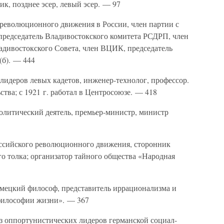
к, позднее эсер, левый эсер. — 97
революционного движения в России, член партии с
председатель Владивостокского комитета РСДРП, член
адивостокского Совета, член ВЦИК, председатель
(б). — 444
лидеров левых кадетов, инженер-технолог, профессор.
ва; с 1921 г. работал в Центросоюзе. — 418
литический деятель, премьер-министр, министр
оссийского революционного движения, сторонник
о толка; организатор тайного общества «Народная
мецкий философ, представитель иррационализма и
«философии жизни». — 367
з оппортунистических лидеров германской социал-