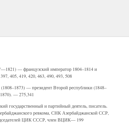
°—1821) — французский император 1804–1814 и
397, 405, 419, 420, 463, 490, 493, 508
(1808–1873) — президент Второй республики (1848–
1870). — 275,341
кий государственный и партийный деятель, писатель.
 Азербайджанского ревкома, СНК Азербайджанской ССР,
едседателей ЦИК СССР, член ВЦИК— 199