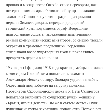
прошло и месяца после Октябрьского переворота, как
питерские комиссары объявили войну православию:
захватили Синодальную типографию, разгромили
церковь Зимнего дворца, передали дворцовый
гатчинский храм под кинематограф. Вчерашние
православные солдаты, зараженные запальчивыми
речами коммунистических агитаторов, со смехом тыкали
окурками в храмовые подсвечники, горделиво
сплевывали возле чудотворных икон и похвалялись
превратить церкви в конюшни.
19 января (1 февраля) 1918 года красноармейцы во главе с
комиссаром Иловайским попытались захватить
Александро-Невскую лавру. Звонари ударили в набат.
Окрестный люд побежал на выручку монахам.
Протоиерей Скорбященской церкви о. Петр Скипетров
попытался заслонить от солдатских ружей женщину:
«Братья, что вы делаете? Вы же в святом месте!» Пуля,
пущенная из ружья захватчика, попала отцу Петру в рот