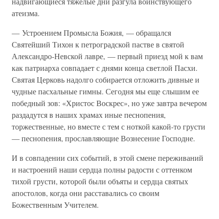
надвигающиеся тяжелые дни разгула воинствующего
атеизма.
— Устроением Промысла Божия, — обращался
Святейший Тихон к петроградской пастве в святой
Александро-Невской лавре, — первый приезд мой к вам
как патриарха совпадает с днями конца светлой Пасхи.
Святая Церковь надолго собирается отложить дивные и
чудные пасхальные гимны. Сегодня мы еще слышим ее
победный зов: «Христос Воскрес», но уже завтра вечером
раздадутся в наших храмах иные песнопения,
торжественные, но вместе с тем с ноткой какой-то грусти
— песнопения, прославляющие Вознесение Господне.
И в совпадении сих событий, в этой смене переживаний
и настроений наши сердца полны радости с оттенком
тихой грусти, которой были объяты и сердца святых
апостолов, когда они расставались со своим
Божественным Учителем.