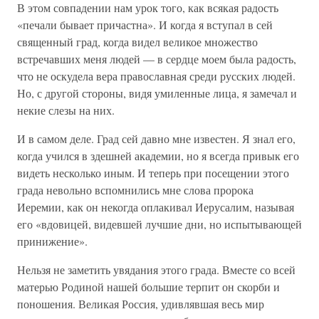
В этом совпадении нам урок того, как всякая радость
«печали бывает причастна». И когда я вступал в сей
священный град, когда видел великое множество
встречавших меня людей — в сердце моем была радость,
что не оскудела вера православная среди русских людей.
Но, с другой стороны, видя умиленные лица, я замечал и
некие слезы на них.
И в самом деле. Град сей давно мне известен. Я знал его,
когда учился в здешней академии, но я всегда привык его
видеть несколько иным. И теперь при посещении этого
града невольно вспомнились мне слова пророка
Иеремии, как он некогда оплакивал Иерусалим, называя
его «вдовицей, видевшей лучшие дни, но испытывающей
принижение».
Нельзя не заметить увядания этого града. Вместе со всей
матерью Родиной нашей большие терпит он скорби и
поношения. Великая Россия, удивлявшая весь мир