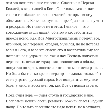
чем заключается наше спасение. Спасение в Церкви
Божией, в вере нашей в Бога. Она только может нас
спасти и избавить от тех несчастий, которые всюду
облегают нас. Конечно, нужны и преобразования, нужны
и реформы. Но главное не в этом. Главное — это
возрождение души нашей, об этом надо заботиться
прежде всего. Как Иов Многострадальный потерял все,
что имел, был терзаем, страдал, мучился, но не потерял
веры в Бога, и вера эта спасла его и возвратила ему все
потерянное и утраченное, так и нам Господь попустил
переносить великие страдания, поношения и обиды,
попустил потерять многое из того, что мы имели раньше.
Но была бы только крепка вера православная, только бы
ее не утратил русский народ. Все возвратится ему, все
будет у него, и восстанет он, как Иов с гноища своего.
Пока будет вера — будет стоять и государство наше.
Воспламеняющий огонь ревности Божией спасет Родину
нашу. Но только спасение это надо искать не в захватах,