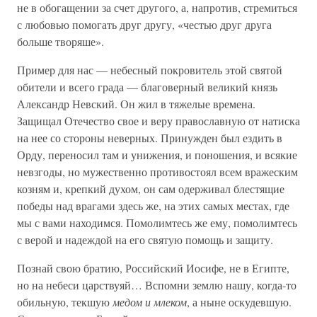
не в обогащении за счет другого, а, напротив, стремиться
с любовью помогать друг другу, «честью друг друга
больше творяше».
Пример для нас — небесный покровитель этой святой
обители и всего града — благоверный великий князь
Александр Невский. Он жил в тяжелые времена.
Защищал Отечество свое и веру православную от натиска
на нее со стороны неверных. Принужден был ездить в
Орду, переносил там и унижения, и поношения, и всякие
невзгоды, но мужественно противостоял всем вражеским
козням и, крепкий духом, он сам одерживал блестящие
победы над врагами здесь же, на этих самых местах, где
мы с вами находимся. Помолимтесь же ему, помолимтесь
с верой и надеждой на его святую помощь и защиту.
Познай свою братию, Российский Иосифе, не в Египте,
но на небеси царствуяй… Вспомни землю нашу, когда-то
обильную, текшую
медом и млеком
, а ныне оскудевшую.