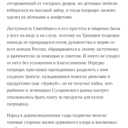
отгороженный от соседних дворов, но детишки любили
взбираться на высокий забор, и тогда патриарх ласково
оделял их яблоками и конфетами.
Доступность Святейшего и его простота в общении были
у всех на виду и на слуху, поэтому на Троицкое подворье
никогда не прекращался поток духовенства и мирян со
всех концов России, обращавшихся к своему заступнику
и врачевателю за помощью и советом. И никто не уходил
от него без успокоения и благословения. Нередко
патриарх приглашал приходивших разделить с ним
скудную трапезу, нуждавшимся помогал деньгами и
продуктами (как «буржуй», он не получал пайка, зато
рыбники и зеленщики Сухаревского рынка наотрез
отказывались брать плату за продукты для кухни
патриарха).
Народ в дореволюционные годы подмечал многие
теневые стороны жизни церковного клира и высмеивал