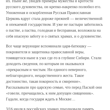
их. Ныне же, увидев примеры мужества и кротости
русского духовенства, он крепко-накрепко полюбил его.
Униженная и оскорбленная Русская Православная
Церковь вдруг стала дороже прежней — величественной
и опекаемой государством. И уже не пастыри заботились
о пастве, а паства, голодная и бесправная, возложила на
себя опасную заботу и о святых храмах, и о духовенстве.
Все чаще верующие вспоминали царя-батюшку —
покровителя и защитника православной веры,
томящегося ныне в узах где-то в глубине Сибири. Стали
доходить сведения, по которым он оказывался
«прекрасным и чистым. Ни единого неверного,
неблагородного, нецарственного жеста. Такое
достоинство, такая покорность и смирение».
Рассказывали про царскую семью, что перед Пасхой они
«говели, причащались, к ним допущен священник».
Гадали, когда государя ждать в Москве…
3/16 июля в российских храмах праздновали память