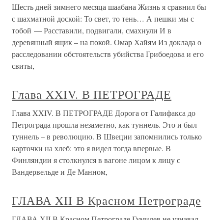
Шесть дней зимнего месяца шаабана Жизнь я сравнил бы
с шахматной доской: То свет, то тень… А пешки мы с
тобой — Расставили, подвигали, смахнули И в
деревянный ящик – на покой. Омар Хайям Из доклада о
расследовании обстоятельств убийства Грибоедова и его
свиты,
Глава XXIV. В ПЕТРОГРАДЕ
Глава XXIV. В ПЕТРОГРАДЕ Дорога от Галифакса до
Петрограда прошла незаметно, как туннель. Это и был
туннель – в революцию. В Швеции запомнились только
карточки на хлеб: это я видел тогда впервые. В
Финляндии я столкнулся в вагоне лицом к лицу с
Вандервельде и Де Манном,
ГЛАВА XII В Красном Петрограде
ГЛАВА XII В Красном Петрограде Гумилев не узнавал