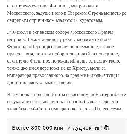
святителя-мученика Филиппа, митрополита
Московского, задушенного в Тверском Отрочь монастыре
свирепым опричником Малютой Скуратовым.
3/16 июля в Успенском соборе Московского Кремля
патриарх Тихон молился у раки с мощами святого
Филиппа: «Первопрестольников преемниче, столпе
православия, истины поборниче, новый исповедниче,
святителю Филиппе, положивый душу за паству твою,
темже яко имея дерзновение ко Христу, моли за
императора православного, за град же и люди, чтущия
достойно святую память твою».
В эту ночь в подвале Ипатьевского дома в Екатеринбурге
по указанию большевистской власти было совершено
злодейское убийство императора Николая II и его семьи.
Более 800 000 книг и аудиокниг! 📚