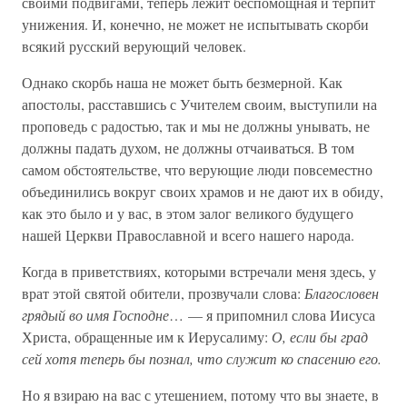
своими подвигами, теперь лежит беспомощная и терпит
унижения. И, конечно, не может не испытывать скорби
всякий русский верующий человек.
Однако скорбь наша не может быть безмерной. Как
апостолы, расставшись с Учителем своим, выступили на
проповедь с радостью, так и мы не должны унывать, не
должны падать духом, не должны отчаиваться. В том
самом обстоятельстве, что верующие люди повсеместно
объединились вокруг своих храмов и не дают их в обиду,
как это было и у вас, в этом залог великого будущего
нашей Церкви Православной и всего нашего народа.
Когда в приветствиях, которыми встречали меня здесь, у
врат этой святой обители, прозвучали слова:
Благословен
грядый во имя Господне
… — я припомнил слова Иисуса
Христа, обращенные им к Иерусалиму:
О, если бы град
сей хотя теперь бы познал, что служит ко спасению его.
Но я взираю на вас с утешением, потому что вы знаете, в