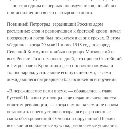
— он стал одним из первых новомучеников, погибших
при исполнении своего пастырского долга.
Повинный Петроград, заразивший Россию ядом
растленных слов и равнодушием к братской крови, начал
прозревать и готов был покаяться в своих грехах. В этом
убедились, когда 29 мая/11 июня 1918 года в «город
Северной Коммуны» прибыл патриарх Московский и
всея России Тихон. За шесть дней, что провел Святейший
в Петрограде и Кронштадте, его постоянно окружали
толпы народа, устилавшие его путь цветами, часами
дожидавшиеся патриаршего благословения и поучения.
«В переживаемое нами время, — обращались к главе
Русской Церкви путиловцы, еще недавно считавшиеся
оплотом революции, — когда нам не на чем и не на ком
остановить своего усталого взора, все разрозненные
сыны обескровленной Отчизны и поруганной Церкви
все свои оскорбленные чувства, разбиваемые упования,