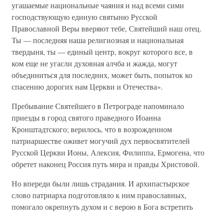
угашаемые национальные чаяния и над всеми сими
господствующую единую святыню Русской
Православной Веры вверяют тебе, Святейший наш отец.
Ты — последняя наша религиозная и национальная
твердыня, ты — единый центр, вокруг которого все, в
ком еще не угасли духовная алчба и жажда, могут
объединиться для последних, может быть, попыток ко
спасению дорогих нам Церкви и Отечества».
Пребывание Святейшего в Петрограде напоминало
приезды в город святого праведного Иоанна
Кронштадтского; верилось, что в возрожденном
патриаршестве оживет могучий дух первосвятителей
Русской Церкви Ионы, Алексия, Филиппа, Ермогена, что
обретет наконец Россия путь мира и правды Христовой.
Но впереди были лишь страдания. И архипастырское
слово патриарха подготовляло к ним православных,
помогало окрепнуть духом и с верою в Бога встретить