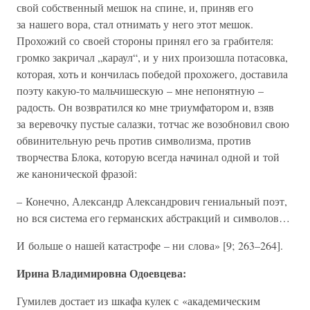
свой собственный мешок на спине, и, приняв его
за нашего вора, стал отнимать у него этот мешок.
Прохожий со своей стороны принял его за грабителя:
громко закричал „караул“, и у них произошла потасовка,
которая, хоть и кончилась победой прохожего, доставила
поэту какую-то мальчишескую – мне непонятную –
радость. Он возвратился ко мне триумфатором и, взяв
за веревочку пустые салазки, тотчас же возобновил свою
обвинительную речь против символизма, против
творчества Блока, которую всегда начинал одной и той
же канонической фразой:
– Конечно, Александр Александрович гениальный поэт,
но вся система его германских абстракций и символов…
И больше о нашей катастрофе – ни слова» [9; 263–264].
Ирина Владимировна Одоевцева:
Гумилев достает из шкафа кулек с «академическим