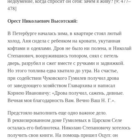
недоумение, когда спросит он себя: зачем я живу? [9; 477–
478]
Орест Николаевич Высотский:
В Петербурге началась зима, в квартире стоял лютый
холод, Аня сидела с ребенком на кровати, укутанная
кофтами и одеялами. Дров не было ни полена, и Николай
Степанович, вооружившись топором, снял с петель
дверь, разрубил и сжег вместе с ручками и задвижкой.
Но этого топлива едва хватило до утра. На счастье,
при содействии Чуковского Гумилев получил дрова
от заведующего хозяйством Главархива и написал
Корнею Ивановичу: «Дрова получил, сажень, дивные.
Вечная моя благодарность Вам. Вечно Ваш Н. Г.».
Предстояло выполнить еще одно важное дело.
В реквизированном доме Гумилевых в Царском Селе
осталась его библиотека. Николаю Степановичу хотелось
получить свои книги. На помощь пришел Оцуп: он