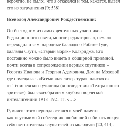
вероятно, не было), что я отказался и тем, кажется, вывел
его из затруднения [9; 538].
Всеволод Александрович Рождественский:
Он был одним из самых деятельных участников
Редакционного совета, многое редактировал, немало
переводил и сам: народные баллады о Робине Гуде,
баллады Саути, «Старый моряк» Кольриджа. Его
постоянно можно было видеть в обширной приемной,
почти всегда в сопровождении верных спутников –
Георгия Иванова и Георгия Адамовича. Дом на Моховой,
где помещалась «Всемирная литература», наискосок
от Тенишевского училища (впоследствии «Театра юного
зрителя»), был своеобразным клубом творческой
интеллигенции 1918–1921 гг. <…>
Гумилев этого периода остался в моей памяти
как неутомимый собеседник, любивший собирать вокруг
себя почтительных слушателей из молодежи [20; 414].