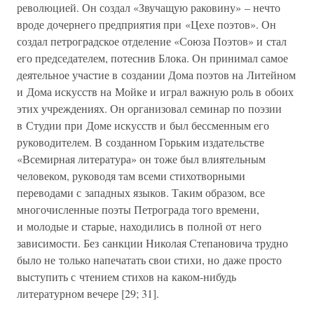
революцией. Он создал «Звучащую раковину» – нечто
вроде дочернего предприятия при «Цехе поэтов». Он
создал петроградское отделение «Союза Поэтов» и стал
его председателем, потеснив Блока. Он принимал самое
деятельное участие в создании Дома поэтов на Литейном
и Дома искусств на Мойке и играл важную роль в обоих
этих учреждениях. Он организовал семинар по поэзии
в Студии при Доме искусств и был бессменным его
руководителем. В созданном Горьким издательстве
«Всемирная литература» он тоже был влиятельным
человеком, руководя там всеми стихотворными
переводами с западных языков. Таким образом, все
многочисленные поэты Петрограда того времени,
и молодые и старые, находились в полной от него
зависимости. Без санкции Николая Степановича трудно
было не только напечатать свои стихи, но даже просто
выступить с чтением стихов на каком-нибудь
литературном вечере [29; 31].