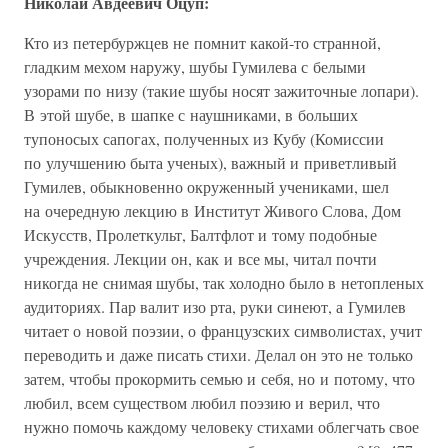
Николай Авдеевич Оцуп:
Кто из петербуржцев не помнит какой-то странной,
гладким мехом наружу, шубы Гумилева с белыми
узорами по низу (такие шубы носят зажиточные лопари).
В этой шубе, в шапке с наушниками, в больших
тупоносых сапогах, полученных из Кубу (Комиссии
по улучшению быта ученых), важный и приветливый
Гумилев, обыкновенно окруженный учениками, шел
на очередную лекцию в Институт Живого Слова, Дом
Искусств, Пролеткульт, Балтфлот и тому подобные
учреждения. Лекции он, как и все мы, читал почти
никогда не снимая шубы, так холодно было в нетопленых
аудиториях. Пар валит изо рта, руки синеют, а Гумилев
читает о новой поэзии, о французских символистах, учит
переводить и даже писать стихи. Делал он это не только
затем, чтобы прокормить семью и себя, но и потому, что
любил, всем существом любил поэзию и верил, что
нужно помочь каждому человеку стихами облегчать свое