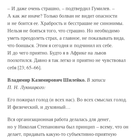
– И даже очень страшно, – подтвердил Гумилев. –
А как же иначе? Только болван не видит опасности
и не боится ее. Храбрость и бесстрашие не синонимы.
Нельзя не бояться того, что страшно. Но необходимо
уметь преодолеть страх, а главное, не показывать вида,
что боишься. Этим я сегодня и подчинил их себе.
И до чего приятно. Будто я в Африке на львов
поохотился. Давно я так легко и приятно не чувствовал
себя [23; 65–66].
Владимир Казимирович Шилейко.
В записи
П. Н. Лукницкого:
Его пожирал голод (и всех нас). Во всех смыслах голод.
И физический, и духовный…
Вся организационная работа делалась для денег,
но у Николая Степановича был принцип – всему, что он
делает, придавать какую-то субъективно-приятную