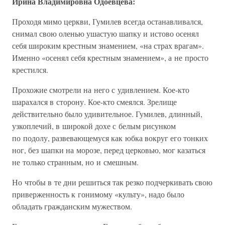
Ирина Владимировна Одоевцева:
Проходя мимо церкви, Гумилев всегда останавливался,
снимал свою оленью ушастую шапку и истово осенял
себя широким крестным знамением, «на страх врагам».
Именно «осенял себя крестным знамением», а не просто
крестился.
Прохожие смотрели на него с удивлением. Кое-кто
шарахался в сторону. Кое-кто смеялся. Зрелище
действительно было удивительное. Гумилев, длинный,
узкоплечий, в широкой дохе с белым рисунком
по подолу, развевающемуся как юбка вокруг его тонких
ног, без шапки на морозе, перед церковью, мог казаться
не только странным, но и смешным.
Но чтобы в те дни решиться так резко подчеркивать свою
приверженность к гонимому «культу», надо было
обладать гражданским мужеством.