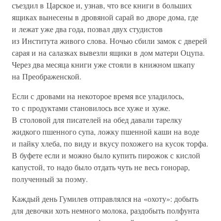
съездил в Царское и, узнав, что все книги в больших
ящиках вынесены в дровяной сарай во дворе дома, где
и лежат уже два года, позвал двух студистов
из Института живого слова. Ночью сбили замок с дверей
сарая и на салазках вывезли ящики в дом матери Оцупа.
Через два месяца книги уже стояли в книжном шкапу
на Преображенской.
Если с дровами на некоторое время все уладилось,
то с продуктами становилось все хуже и хуже.
В столовой для писателей на обед давали тарелку
жидкого пшенного супа, ложку пшенной каши на воде
и пайку хлеба, по виду и вкусу похожего на кусок торфа.
В буфете если и можно было купить пирожок с кислой
капустой, то надо было отдать чуть не весь гонорар,
полученный за поэму.
Каждый день Гумилев отправлялся на «охоту»: добыть
для девочки хоть немного молока, раздобыть полфунта