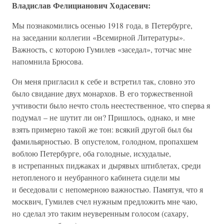
Владислав Фелицианович Ходасевич:
Мы познакомились осенью 1918 года, в Петербурге,
на заседании коллегии «Всемирной Литературы».
Важность, с которою Гумилев «заседал», тотчас мне
напомнила Брюсова.
Он меня пригласил к себе и встретил так, словно это
было свидание двух монархов. В его торжественной
учтивости было нечто столь неестественное, что сперва я
подумал – не шутит ли он? Пришлось, однако, и мне
взять примерно такой же тон: всякий другой был бы
фамильярностью. В опустелом, голодном, пропахшем
воблою Петербурге, оба голодные, исхудалые,
в истрепанных пиджаках и дырявых штиблетах, среди
нетопленого и неубранного кабинета сидели мы
и беседовали с непомерною важностью. Памятуя, что я
москвич, Гумилев счел нужным предложить мне чаю,
но сделал это таким неуверенным голосом (сахару,