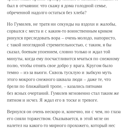
был в отчаянии: что скажу я дома голодной семье,
обреченной надолго остаться без хлеба?
Но Гумилев, не тратя ни секунды на вздохи и жалобы,
сорвался с места и с каким-то воинственным криком
ринулся преследовать вора – очень молодо, напористо,
с такой неоглядной стремительностью, с таким, я бы
сказал, боевым упоением, словно только и ждал той
минуты, когда ему посчастливится мчаться по снежному
полю, чтобы отнять свое добро у врага. Кругом было
темно – из-за вьюги. Сквозь тусклую и зыбкую муть
этого мокрого снежного шквала люди – даже те, что
брели по ближайшей тропе, – казались пятнами
без ясных очертаний. Гумилев мгновенно стал таким же
пятном и исчез. Я ждал его в тоске и тревоге.
Вернулся он очень нескоро и, конечно, ни с чем, но глаза
его сияли торжеством. Оказывается, в этой мгле он
налетел на какого-то мирного прохожего, который нес