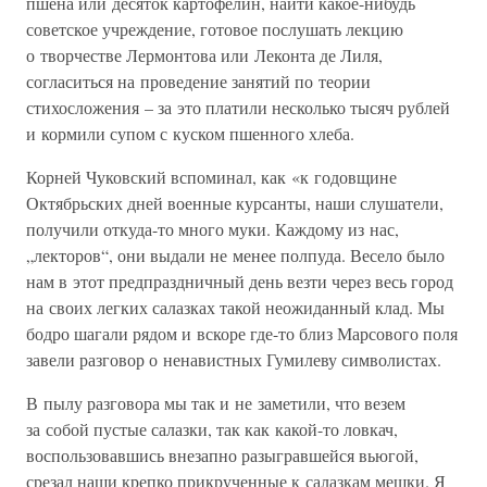
пшена или десяток картофелин, найти какое-нибудь
советское учреждение, готовое послушать лекцию
о творчестве Лермонтова или Леконта де Лиля,
согласиться на проведение занятий по теории
стихосложения – за это платили несколько тысяч рублей
и кормили супом с куском пшенного хлеба.
Корней Чуковский вспоминал, как «к годовщине
Октябрьских дней военные курсанты, наши слушатели,
получили откуда-то много муки. Каждому из нас,
„лекторов“, они выдали не менее полпуда. Весело было
нам в этот предпраздничный день везти через весь город
на своих легких салазках такой неожиданный клад. Мы
бодро шагали рядом и вскоре где-то близ Марсового поля
завели разговор о ненавистных Гумилеву символистах.
В пылу разговора мы так и не заметили, что везем
за собой пустые салазки, так как какой-то ловкач,
воспользовавшись внезапно разыгравшейся вьюгой,
срезал наши крепко прикрученные к салазкам мешки. Я