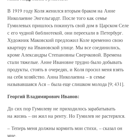
В 1919 году Коля женился вторым браком на Анне
Николаевне Энгельгардт. После того как семье
Гумилевых пришлось покинуть свой дом в Царском Селе
с его чудной библиотекой, они переехали в Петербург.
Художник Маковский предложил Коле временно свою
квартиру на Ивановской улице. Мы все соединились,
кроме Александры Степановны Сверчковой. Времена
стали тяжелые. Анне Ивановне трудно было добывать
продукты, стоять в очередях, и Коля просил меня взять
на себя хозяйство. Анна Николаевна – в семье
называвшаяся Ася – была еще слишком молода [9; 431].
Георгий Владимирович Иванов:
До сих пор Гумилеву не приходилось зарабатывать
на жизнь – он жил на ренту. Но Гумилев не растерялся.
– Теперь меня должны кормить мои стихи, – сказал он
мне.