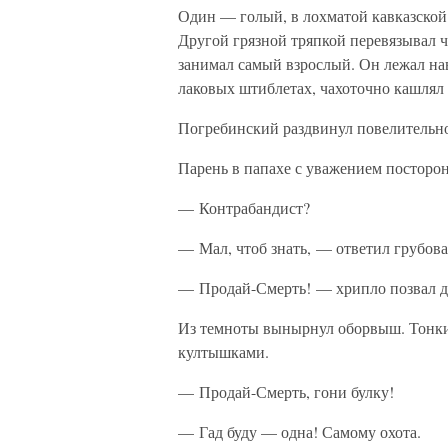
Один — голый, в лохматой кавказской 
Другой грязной тряпкой перевязывал ч
занимал самый взрослый. Он лежал на
лаковых штиблетах, чахоточно кашлял 
Погребинский раздвинул повелительно
Парень в папахе с уважением посторон
— Контрабандист?
— Мал, чтоб знать, — ответил грубов
— Продай-Смерть! — хрипло позвал д
Из темноты вынырнул оборвыш. Тонкие
култышками.
— Продай-Смерть, гони булку!
— Гад буду — одна! Самому охота.