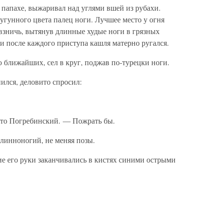
папахе, выжаривал над углями вшей из рубахи.
угунного цвета палец ноги. Лучшее место у огня
взничь, вытянув длинные худые ноги в грязных
и после каждого приступа кашля матерно ругался.
 ближайших, сел в круг, поджав по-турецки ноги.
ился, деловито спросил:
ато Погребинский. — Пожрать бы.
линноногий, не меняя позы.
 его руки заканчивались в кистях синими острыми