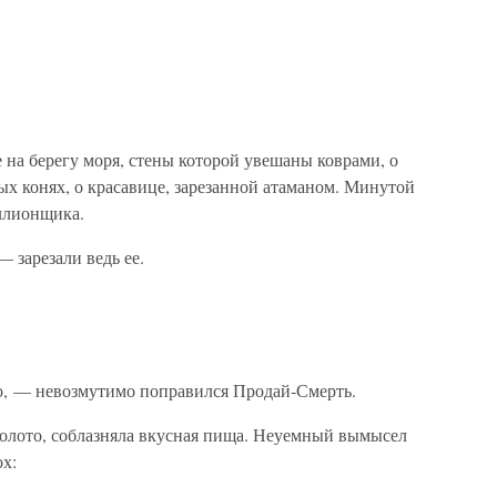
е на берегу моря, стены которой увешаны коврами, о
х конях, о красавице, зарезанной атаманом. Минутой
ллионщика.
 зарезали ведь ее.
о, — невозмутимо поправился Продай-Смерть.
 золото, соблазняла вкусная пища. Неуемный вымысел
х: