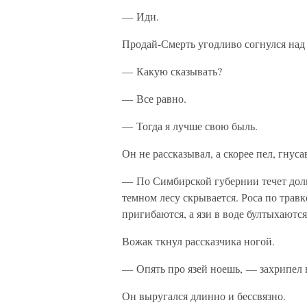
— Иди.
Продай-Смерть угодливо согнулся над
— Какую сказывать?
— Все равно.
— Тогда я лучше свою быль.
Он не рассказывал, а скорее пел, гнуса
— По Симбирской губернии течет долг
темном лесу скрывается. Роса по травк
пригибаются, а язи в воде бултыхаютс
Вожак ткнул рассказчика ногой.
— Опять про язей ноешь, — захрипел
Он выругался длинно и бессвязно.