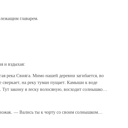
 лежащим главарем.
вя и вздыхая:
ая река Свияга. Мимо нашей деревни загибается, во
е сверкает, на реку туман пущает. Камыши к воде
я. Тут закину я леску волосяную, восходит солнышко…
 вожак. — Вались ты к чорту со своим солнышком…