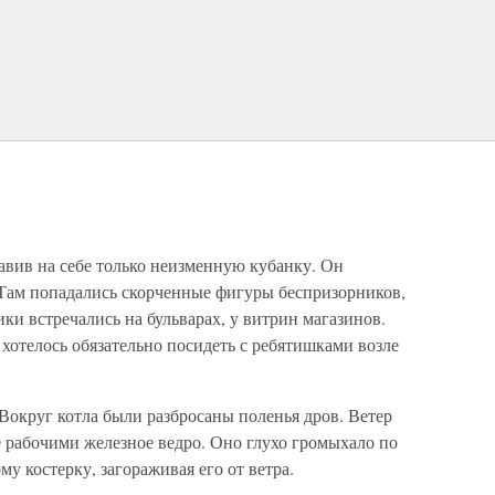
тавив на себе только неизменную кубанку. Он
 Там попадались скорченные фигуры беспризорников,
ки встречались на бульварах, у витрин магазинов.
хотелось обязательно посидеть с ребятишками возле
 Вокруг котла были разбросаны поленья дров. Ветер
е рабочими железное ведро. Оно глухо громыхало по
у костерку, загораживая его от ветра.