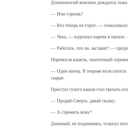
Длинноногий вежливо дождался, пока 
— Или горишь?
— Кто теперь не горит, — пожаловалс
— Чека, — вздохнул парень в папахе. —
— Работать, что ли, заставят? — пре
Перемогая кашель, чахоточный отрыви
— Один конец. В тюрьме воля снится
сырые.
Приступ сухого кашля стал трепать его
— Продай-Смерть, давай сказку.
— А стремить кому?
Длинный, не поднимаясь, толкнул ного