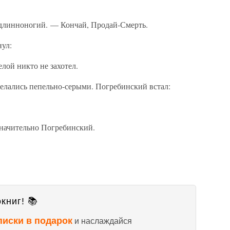
л длинноногий. — Кончай, Продай-Смерть.
нул:
лой никто не захотел.
делались пепельно-серыми. Погребинский встал:
начительно Погребинский.
книг! 📚
писки в подарок
и наслаждайся