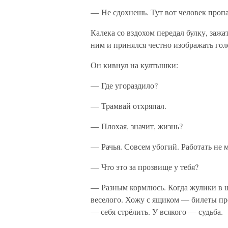
— Не сдохнешь. Тут вот человек пропа
Калека со вздохом передал булку, заж
ним и принялся честно изображать гол
Он кивнул на култышки:
— Где угораздило?
— Трамвай отхряпал.
— Плохая, значит, жизнь?
— Рачья. Совсем убогий. Работать не мо
— Что это за прозвище у тебя?
— Разным кормлюсь. Когда жулики в ш
веселого. Хожу с ящиком — билеты про
— себя стрёлить. У всякого — судьба.