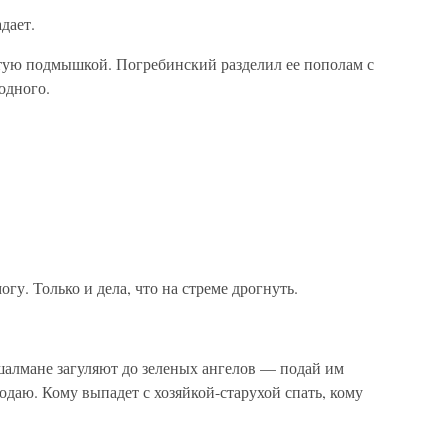
дает.
атую подмышкой. Погребинский разделил ее пополам с
одного.
гу. Только и дела, что на стреме дрогнуть.
алмане загуляют до зеленых ангелов — подай им
даю. Кому выпадет с хозяйкой-старухой спать, кому