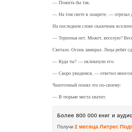
— Пожить бы так.
— На том свете в лазарете, — отреза
На последнем слове сказочник всхлип
— Терпенья нет. Может, веселую? Весе
Светало. Огонь замирал. Лица ребят с
— Куда ты? — окликнули его.
— Скоро увидимся, — ответил многоз
Чахоточный понял это по-своему:
— В тюрьме места хватит.
Более 800 000 книг и аудио
2 месяца Литрес Под
Получи