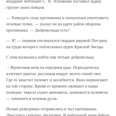
младший лейтенант С. Я. Устименко поставил задачу
группе своих бойцов.
— Разведать силы противника и попытаться уничтожить
огневые точки, — указал он на карте район обороны
противника, — Добровольцы есть?
— Я! — первым откликнулся гвардии рядовой Пигорев,
на груди которого поблескивал орден Красной Звезды.
С ним вызвались пойти еще четыре добровольца.
…Фронтовая ночь на переднем крае. Периодически
взлетают ракеты, рассеивая вокруг желто-синий свет.
Где-то зачастит пулемет и захлебнется. Явно нервничают
на той стороне. Время от времени оживают и наши
позиции: тяжело ухают минометы, заливаются пулеметы
— начинается огневая дуэль.
Ночью разведчики отправились в тыл противника.
Двигались скрытно, бесшумно. В небольшой роще бойцы