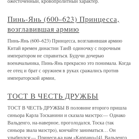
ожесточенный, кровопролитный характер.
Пинь-Янь (600–623) Принцесса,
возглавившая армию
Пинь-Янь (600–623) Принцесса, возглавившая армию
Китай времен династии ТанВ одиночку с порочным
императором не справиться. Будучи дочерью
военачальника, Пинь-Янь прекрасно это понимала. Когда
ее отец и брат с оружием в руках сражались против
императорской армии,
ТОСТ В ЧЕСТЬ ДРУЖБЫ
ТОСТ В ЧЕСТЬ ДРУЖБЫ В половине второго пришла
синьора Карла Тосканини и сказала маэстро:— Однако
Вальденго, на-наверное, проголодался, Тоска (так
синьора звала маэстро), кончайте заниматься… Он
улыбнулся:— Принеси-ка нам «Карпано»[4]. Вальденго