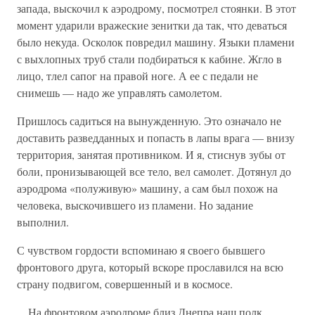
запада, выскочил к аэродрому, посмотрел стоянки. В этот
момент ударили вражеские зенитки да так, что деваться
было некуда. Осколок повредил машину. Языки пламени
с выхлопных труб стали подбираться к кабине. Жгло в
лицо, тлел сапог на правой ноге. А ее с педали не
снимешь — надо же управлять самолетом.
Пришлось садиться на вынужденную. Это означало не
доставить разведданных и попасть в лапы врага — внизу
территория, занятая противником. И я, стиснув зубы от
боли, пронизывающей все тело, вел самолет. Дотянул до
аэродрома «полуживую» машину, а сам был похож на
человека, выскочившего из пламени. Но задание
выполнил.
С чувством гордости вспоминаю я своего бывшего
фронтового друга, который вскоре прославился на всю
страну подвигом, совершенный и в космосе.
…На фронтовом аэродроме близ Днепра наш полк