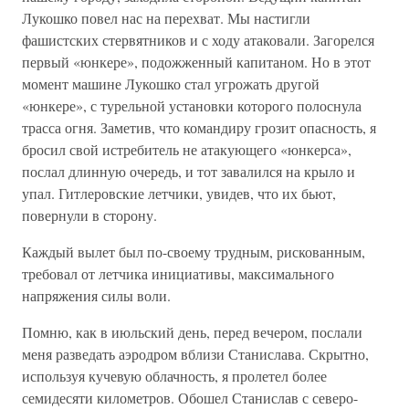
Лукошко повел нас на перехват. Мы настигли
фашистских стервятников и с ходу атаковали. Загорелся
первый «юнкере», подожженный капитаном. Но в этот
момент машине Лукошко стал угрожать другой
«юнкере», с турельной установки которого полоснула
трасса огня. Заметив, что командиру грозит опасность, я
бросил свой истребитель не атакующего «юнкерса»,
послал длинную очередь, и тот завалился на крыло и
упал. Гитлеровские летчики, увидев, что их бьют,
повернули в сторону.
Каждый вылет был по-своему трудным, рискованным,
требовал от летчика инициативы, максимального
напряжения силы воли.
Помню, как в июльский день, перед вечером, послали
меня разведать аэродром вблизи Станислава. Скрытно,
используя кучевую облачность, я пролетел более
семидесяти километров. Обошел Станислав с северо-