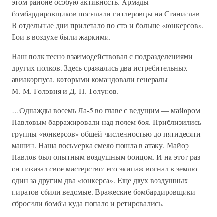
этом районе особую активность. Армады
бомбардировщиков посылали гитлеровцы на Станислав.
В отдельные дни прилетало по сто и больше «юнкерсов».
Бои в воздухе были жаркими.
Наш полк тесно взаимодействовал с подразделениями
других полков. Здесь сражались два истребительных
авиакорпуса, которыми командовали генералы
М. М. Головня и Д. П. Голунов.
…Однажды восемь Ла-5 во главе с ведущим — майором
Павловым барражировали над полем боя. Приблизились
группы «юнкерсов» общей численностью до пятидесяти
машин. Наша восьмерка смело пошла в атаку. Майор
Павлов был опытным воздушным бойцом. И на этот раз
он показал свое мастерство: его экипаж вогнал в землю
один за другим два «юнкерса». Еще двух воздушных
пиратов сбили ведомые. Вражеские бомбардировщики
сбросили бомбы куда попало и ретировались.