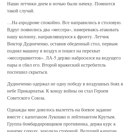
Наши летчики днем и ночью были начеку. Помнится
такой случай.
…На аэродроме спокойно. Все направились в столовую.
Вдруг появились два «мессера», намереваясь атаковать
нашу колонну, направлявшуюся к фронту. Летчик
Виктор Дудниченко, оставив обеденный стол, первым
поднял машину в воздух и пошел на перехват
«мессершмиттов». ЛА-5 дерзко набросился на ведущего
пары и сбил его. Второй вражеский истребитель
поспешил скрыться.
Дудниченко одержал не одну победу в воздушных боях в
небе Прикарпатья. К концу войны он стал Героем
Советского Союза.
Однажды мне довелось вылететь на боевое задание
вместе с капитаном Лукошко и лейтенантом Крутым.
Группа бомбардировщиков противника, держа курс к
нашему городу, заходила стороной. Ведущий капитан