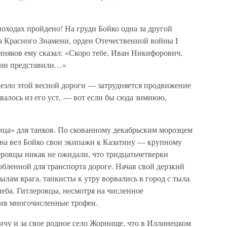
походах пройдено! На груди Бойко одна за другой
а Красного Знамени, орден Отечественной войны I
няков ему сказал: «Скоро тебе, Иван Никифорович,
тин представили…»
везло этой весной дороги — затрудняется продвижение
валось из его уст, — вот если бы сюда зимнюю,
лица» для танков. По скованному декабрьским морозцем
на вел Бойко свои экипажи к Казатину — крупному
еровцы никак не ожидали, что тридцатьчетверки
обленной для транспорта дороге. Начав свой дерзкий
лам врага, танкисты к утру ворвались в город с тыла.
неба. Гитлеровцы, несмотря на численное
вив многочисленные трофеи.
чу и за свое родное село Жорнище, что в Иллинецком