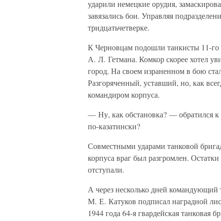
ударили немецкие орудия, замаскиров
завязались бои. Управляя подразделени
тридцатьчетверке.
К Черновцам подошли танкисты 11-го 
А. Л. Гетмана. Комкор скорее хотел ув
город. На своем израненном в бою ст
Разгоряченный, уставший, но, как все
командиром корпуса.
— Ну, как обстановка? — обратился к
по-казатински?
Совместными ударами танковой брига
корпуса враг был разгромлен. Остатк
отступали.
А через несколько дней командующий 
М. Е. Катуков подписал наградной лис
1944 года 64-я гвардейская танковая 