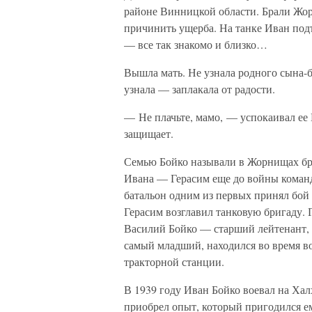
районе Винницкой области. Брали Жор
причинить ущерба. На танке Иван подъ
— все так знакомо и близко…
Вышла мать. Не узнала родного сына-б
узнала — заплакала от радости.
— Не плачьте, мамо, — успокаивал ее 
защищает.
Семью Бойко называли в Жорнищах бро
Ивана — Герасим еще до войны командо
батальон одним из первых принял бой 
Герасим возглавил танковую бригаду. 
Василий Бойко — старший лейтенант, т
самый младший, находился во время в
тракторной станции.
В 1939 году Иван Бойко воевал на Хал
приобрел опыт, который пригодился е