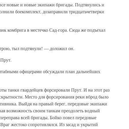
все новые и новые экипажи бригады. Подтянулись и
олнили боекомплект, дозаправили тридцатьчетверки
нк комбрига в местечко Сад-гора. Сюда же подъехал
трою, тыл подтянули! — доложил он.
 Прут.
 штабными офицерами обсуждали план дальнейших
оты танки гвардейцев форсировали Прут. И на этот раз
 скрытности. Место для форсирования реки вброд было
отивника. Выйдя на правый берег, передовые экипажи
авая возможность своим танкам преодолеть водный
 переправа всей бригады, Бойко повел передовые
 Враг жестоко сопротивлялся. Из засад и укрытий