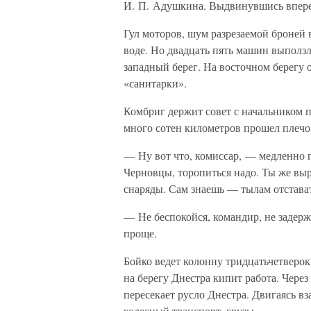
И. П. Адушкина. Выдвинувшись вперед
Гул моторов, шум разрезаемой броней 
воде. Но двадцать пять машин выпол
западный берег. На восточном берегу 
«санитарки».
Комбриг держит совет с начальником 
много сотен километров прошел плечо
— Ну вот что, комиссар, — медленно 
Черновцы, торопиться надо. Ты же выр
снаряды. Сам знаешь — тылам отстават
— Не беспокойся, командир, не задерж
проще.
Бойко ведет колонну тридцатьчетверо
на берегу Днестра кипит работа. Через
пересекает русло Днестра. Двигаясь вз
колесный транспорт, грузы.