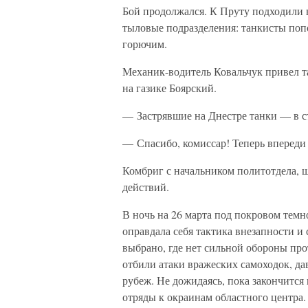
Бой продолжался. К Пруту подходили 
тыловые подразделения: танкисты поп
горючим.
Механик-водитель Ковальчук привел та
на газике Боярский.
— Застрявшие на Днестре танки — в с
— Спасибо, комиссар! Теперь впереди
Комбриг с начальником политотдела,
действий.
В ночь на 26 марта под покровом темн
оправдала себя тактика внезапности и
выбрано, где нет сильной обороны пр
отбили атаки вражеских самоходок, д
рубеж. Не дожидаясь, пока закончится
отряды к окраинам областного центра.