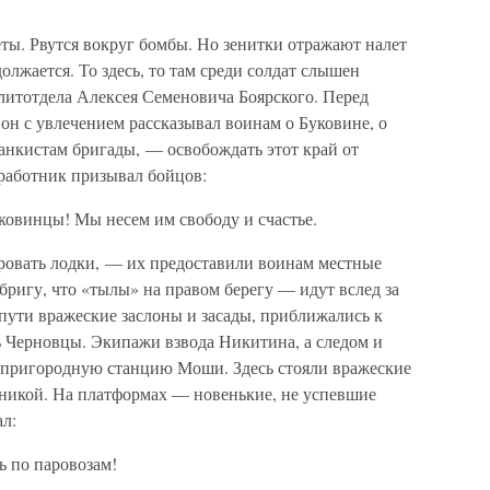
ты. Рвутся вокруг бомбы. Но зенитки отражают налет
олжается. То здесь, то там среди солдат слышен
итотдела Алексея Семеновича Боярского. Перед
 он с увлечением рассказывал воинам о Буковине, о
анкистам бригады, — освобождать этот край от
тработник призывал бойцов:
уковинцы! Мы несем им свободу и счастье.
ировать лодки, — их предоставили воинам местные
ригу, что «тылы» на правом берегу — идут вслед за
 пути вражеские заслоны и засады, приближались к
ь Черновцы. Экипажи взвода Никитина, а следом и
а пригородную станцию Моши. Здесь стояли вражеские
хникой. На платформах — новенькие, не успевшие
ал:
ь по паровозам!