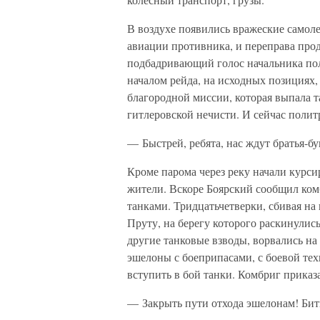
В воздухе появились вражеские самоле
авиации противника, и переправа прод
подбадривающий голос начальника пол
началом рейда, на исходных позициях,
благородной миссии, которая выпала т
гитлеровской нечисти. И сейчас поли
— Быстрей, ребята, нас ждут братья-б
Кроме парома через реку начали курс
жители. Вскоре Боярский сообщил комб
танками. Тридцатьчетверки, сбивая на
Пруту, на берегу которого раскинулис
другие танковые взводы, ворвались н
эшелоны с боеприпасами, с боевой те
вступить в бой танки. Комбриг приказ
— Закрыть пути отхода эшелонам! Бит