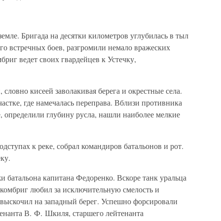
емле. Бригада на десятки километров углубилась в тыл
о встречных боев, разгромили немало вражеских
бриг ведет своих гвардейцев к Устечку,
 словно кисеей заволакивая берега и окрестные села.
астке, где намечалась переправа. Вблизи противника
, определили глубину русла, нашли наиболее мелкие
ступах к реке, собрал командиров батальонов и рот.
ку.
 батальона капитана Федоренко. Вскоре танк уральца
 комбриг любил за исключительную смелость и
 выскочил на западный берег. Успешно форсировали
енанта В. Ф. Шкиля, старшего лейтенанта