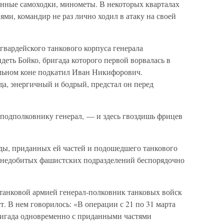
анные самоходки, минометы. В некоторых кварталах
ями, командир не раз лично ходил в атаку на своей
гвардейского танкового корпуса генерала
идеть Бойко, бригада которого первой ворвалась в
альном коне подкатил Иван Никифорович.
гда, энергичный и бодрый, предстал он перед
 подполковнику генерал, — и здесь гвоздишь фрицев
ды, приданных ей частей и подошедшего танкового
и недобитых фашистских подразделений беспорядочно
танковой армией генерал-полковник танковых войск
т. В нем говорилось: «В операции с 21 по 31 марта
бригада одновременно с приданными частями