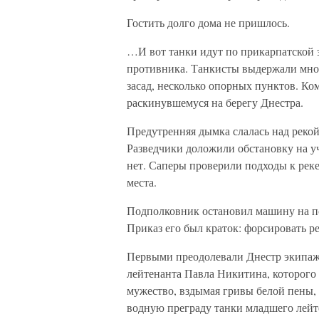
Гостить долго дома не пришлось.
…И вот танки идут по прикарпатской з
противника. Танкисты выдержали мног
засад, несколько опорных пунктов. Ком
раскинувшемуся на берегу Днестра.
Предутренняя дымка слалась над рекой,
Разведчики доложили обстановку на уч
нет. Саперы проверили подходы к реке
места.
Подполковник остановил машину на под
Приказ его был краток: форсировать ре
Первыми преодолевали Днестр экипажи
лейтенанта Павла Никитина, которого
мужество, вздымая гривы белой пены,
водную преграду танки младшего лейт