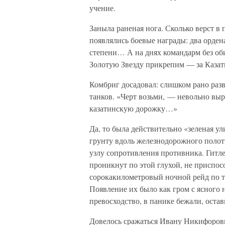
учение.
Заныла раненая нога. Сколько верст в 
появлялись боевые награды: два орден
степени… А на днях командарм без оби
Золотую Звезду прикрепим — за Каза
Комбриг досадовал: слишком рано раз
танков. «Черт возьми, — невольно выр
казатинскую дорожку…»
Да, то была действительно «зеленая у
грунту вдоль железнодорожного полот
узлу сопротивления противника. Гитл
проникнут по этой глухой, не приспос
сорокакилометровый ночной рейд по ты
Появление их было как гром с ясного 
превосходство, в панике бежали, оста
Довелось сражаться Ивану Никифорови