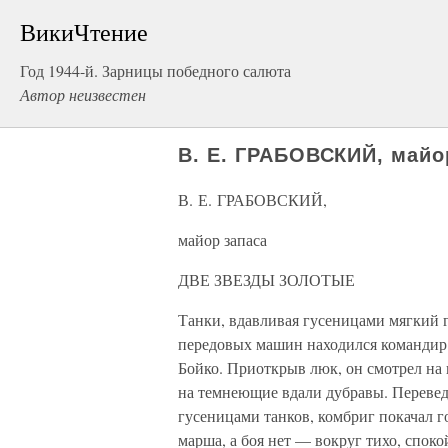
ВикиЧтение
Год 1944-й. Зарницы победного салюта
Автор неизвестен
В. Е. ГРАБОВСКИЙ, май
В. Е. ГРАБОВСКИЙ,
майор запаса
ДВЕ ЗВЕЗДЫ ЗОЛОТЫЕ
Танки, вдавливая гусеницами мягкий г
передовых машин находился командир
Бойко. Приоткрыв люк, он смотрел на
на темнеющие вдали дубравы. Перевед
гусеницами танков, комбриг покачал 
марша, а боя нет — вокруг тихо, споко