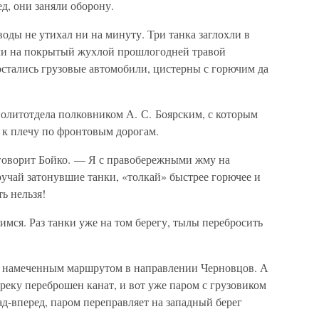
, они заняли оборону.
воды не утихал ни на минуту. Три танка заглохли в
зли на покрытый жухлой прошлогодней травой
остались грузовые автомобили, цистерны с горючим да
политотдела полковником А. С. Боярским, с которым
 к плечу по фронтовым дорогам.
говорит Бойко. — Я с правобережными жму на
учай затонувшие танки, «толкай» быстрее горючее и
ь нельзя!
имся. Раз танки уже на том берегу, тылы перебросить
к намеченным маршрутом в направлении Черновцов. А
 реку переброшен канат, и вот уже паром с грузовиком
ад-вперед, паром переправляет на западный берег