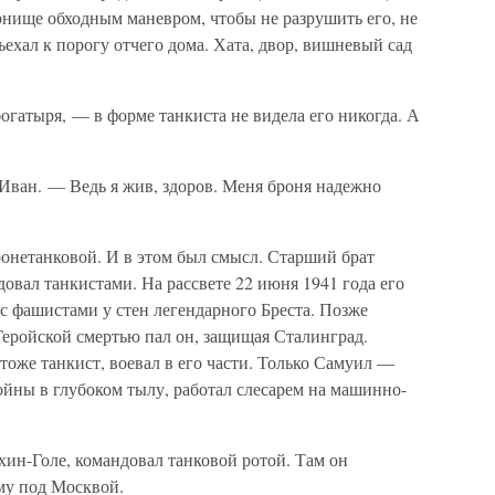
нище обходным маневром, чтобы не разрушить его, не
ехал к порогу отчего дома. Хата, двор, вишневый сад
огатыря, — в форме танкиста не видела его никогда. А
Иван. — Ведь я жив, здоров. Меня броня надежно
нетанковой. И в этом был смысл. Старший брат
вал танкистами. На рассвете 22 июня 1941 года его
с фашистами у стен легендарного Бреста. Позже
Геройской смертью пал он, защищая Сталинград.
оже танкист, воевал в его части. Только Самуил —
ойны в глубоком тылу, работал слесарем на машинно-
хин-Голе, командовал танковой ротой. Там он
му под Москвой.