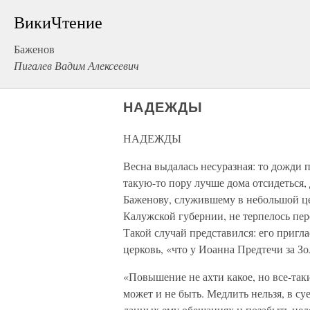
ВикиЧтение
Баженов
Пигалев Вадим Алексеевич
НАДЕЖДЫ
НАДЕЖДЫ
Весна выдалась несуразная: то дожди 
такую-то пору лучше дома отсидеться,
Баженову, служившему в небольшой це
Калужской губернии, не терпелось пер
Такой случай представился: его приг
церковь, «что у Иоанна Предтечи за З
«Повышение не ахти какое, но все-так
может и не быть. Медлить нельзя, в с
данных ему обещаниях и позабыть нед