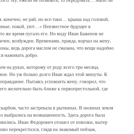
м, конечно, не рай, но все-таки… крыша над головой,
разные, покой, уют…» Неизвестное будущее в
то же время пугало его. Но виду Иван Баженов не
ичен, возбужден. Временами, правда, ворчал на жену,
коны, ведь дорога маслом не смазана, что вещи надобно
тся наживать добро.
м на руках, которому от роду всего три месяца,
ное. Но уж больно долго Иван ждал этой минуты. К
 оправдание. Пытаясь успокоить жену, говорил, что
сего желательно быть ближе к первопрестольной, где
карбом, часто застревала в рытвинах. В низинах земля
о выбрались на возвышенность. Здесь дорога была
овились. Иван Федорович отошел от повозки, вытер
иво перекрестился, глядя на знакомый пейзаж,