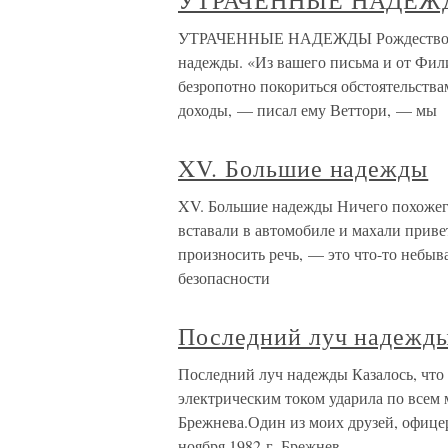
УТРАЧЕННЫЕ НАДЕЖ
УТРАЧЕННЫЕ НАДЕЖДЫ Рождество 1513
надежды. «Из вашего письма и от Фили
безропотно покориться обстоятельств
доходы, — писал ему Веттори, — мы
XV. Большие надежды
XV. Большие надежды Ничего похожего
вставали в автомобиле и махали приве
произносить речь, — это что-то небыв
безопасности
Последний луч надежд
Последний луч надежды Казалось, что 
электрическим током ударила по всем 
Брежнева.Один из моих друзей, офицер
ноября 1982 г. Брежнев