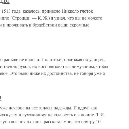
ДЫ
 года, казалось, принесло Никколо глоток
ппо (Строцци. — К. Ж.) я узнал, что вы не можете
ам и проживать в бездействии ваши скромные
 раньше не видели. Политики, проезжая по улицам,
тственно рукой, но воспользоваться лимузином, чтобы
алое. Это было ниже их достоинства, не говоря уже о
ы
уже исчерпаны все запасы надежды. И вдруг как
мускулам и сухожилиям народа весть о кончине Л. И.
 управления охраны, рассказал мне, что поутру 10