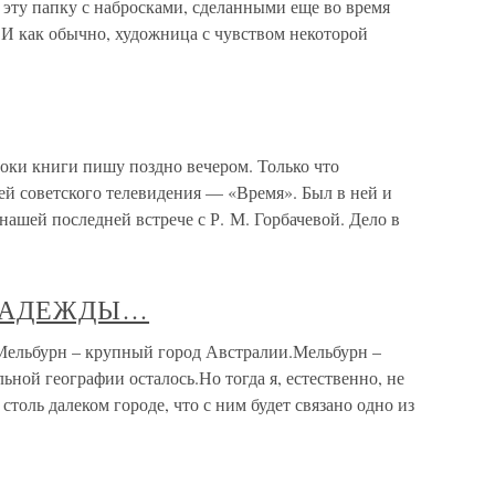
 эту папку с набросками, сделанными еще во время
И как обычно, художница с чувством некоторой
ки книги пишу поздно вечером. Только что
ей советского телевидения — «Время». Был в ней и
ашей последней встрече с Р. М. Горбачевой. Дело в
 НАДЕЖДЫ…
урн – крупный город Австралии.Мельбурн –
ьной географии осталось.Но тогда я, естественно, не
столь далеком городе, что с ним будет связано одно из