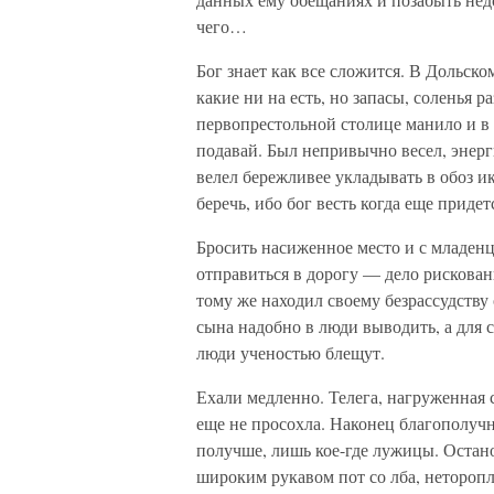
чего…
Бог знает как все сложится. В Дольско
какие ни на есть, но запасы, соленья 
первопрестольной столице манило и в 
подавай. Был непривычно весел, энерг
велел бережливее укладывать в обоз и
беречь, ибо бог весть когда еще приде
Бросить насиженное место и с младенце
отправиться в дорогу — дело рискован
тому же находил своему безрассудству
сына надобно в люди выводить, а для 
люди ученостью блещут.
Ехали медленно. Телега, нагруженная с
еще не просохла. Наконец благополучн
получше, лишь кое-где лужицы. Остан
широким рукавом пот со лба, неторопл