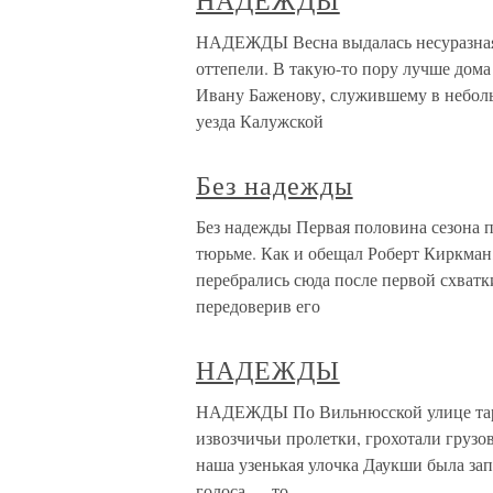
НАДЕЖДЫ
НАДЕЖДЫ Весна выдалась несуразная:
оттепели. В такую-то пору лучше дома 
Ивану Баженову, служившему в небол
уезда Калужской
Без надежды
Без надежды Первая половина сезона 
тюрьме. Как и обещал Роберт Киркман
перебрались сюда после первой схватки
передоверив его
НАДЕЖДЫ
НАДЕЖДЫ По Вильнюсской улице тарах
извозчичьи пролетки, грохотали груз
наша узенькая улочка Даукши была за
голоса — то