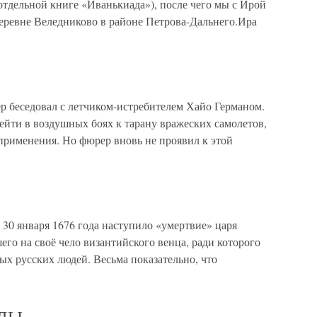
 отдельной книге «Иванькиада»), после чего мы с Ирой
деревне Веледниково в районе Петрова-Дальнего.Ира
р беседовал с летчиком-истребителем Хайо Германом.
рейти в воздушных боях к тарану вражеских самолетов,
применения. Но фюрер вновь не проявил к этой
30 января 1676 года наступило «умертвие» царя
его на своё чело византийского венца, ради которого
х русских людей. Весьма показательно, что