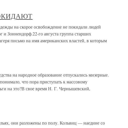
ПОКИДАЮТ
ы на скорое освобождение не покидали людей
рг и Зоннендорф.22-го августа группа старших
агеря письмо на имя американских властей, в которым
дства на народное образование отпускались мизерные.
понимало, что пора приступать к массовому
ьги на это?В свое время Н. Г. Чернышевский,
льях, они разложены по полу. Кольвиц — наедине со