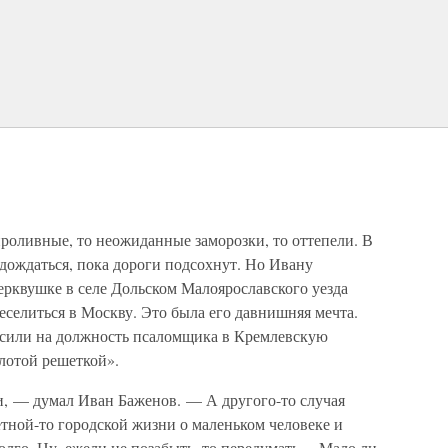
проливные, то неожиданные заморозки, то оттепели. В
 дождаться, пока дороги подсохнут. Но Ивану
рквушке в селе Дольском Малоярославского уезда
еселиться в Москву. Это была его давнишняя мечта.
ласили на должность псаломщика в Кремлевскую
олотой решеткой».
и, — думал Иван Баженов. — А другого-то случая
уетной-то городской жизни о маленьком человеке и
олго. Ну, ежели не позабыть, то передумать… Мало ли