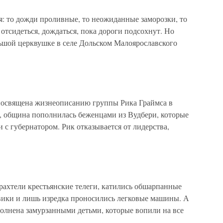
 то дожди проливные, то неожиданные заморозки, то
отсидеться, дождаться, пока дороги подсохнут. Но
ьшой церквушке в селе Дольском Малоярославского
посвящена жизнеописанию группы Рика Граймса в
, община пополнилась беженцами из Вудбери, которые
 с губернатором. Рик отказывается от лидерства,
тели крестьянские телеги, катились обшарпанные
овики и лишь изредка проносились легковые машины. А
полнена замурзанными детьми, которые вопили на все