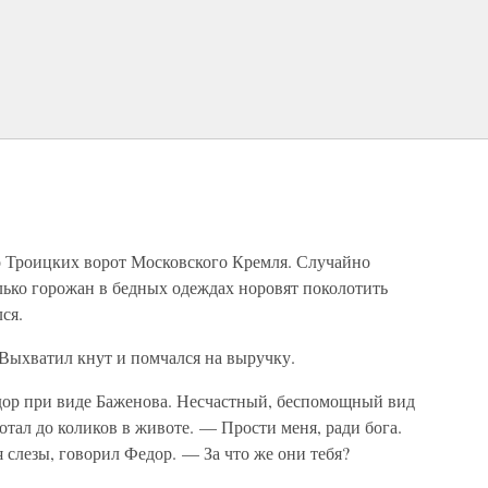
о Троицких ворот Московского Кремля. Случайно
олько горожан в бедных одеждах норовят поколотить
ся.
 Выхватил кнут и помчался на выручку.
дор при виде Баженова. Несчастный, беспомощный вид
тал до коликов в животе. — Прости меня, ради бога.
 слезы, говорил Федор. — За что же они тебя?