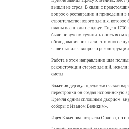
вышли из строя. В связи с предстоящи
вопрос о реставрации и приведении в
строительстве нового здания, которое
планы возникли не вдруг. Еще в 1730
было поручено «учинить опись всем к
обследования показали, что многое нуж
чаще ставился вопрос о реконструкции 
Работа в этом направлении шла полны
реконструкции старых зданий, искали
сметы.
Баженов дерзнул предложить свой вар
перестройки он создал исполинскую а
Кремля одним сплошным дворцом, вну
соборы с Иваном Великим».
Идея Баженова потрясла Орлова, но он
Зодчий, увлеченный своими прожектам