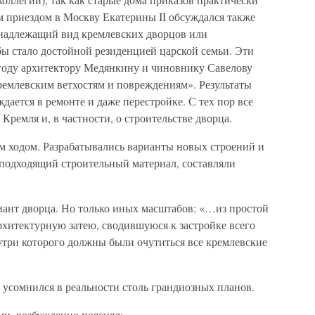
м приездом в Москву Екатерины II обсуждался также
 надлежащий вид кремлевских дворцов или
 бы стало достойной резиденцией царской семьи. Эти
 году архитектору Медянкину и чиновнику Савелову
ремлевским ветхостям и повреждениям». Результаты
дается в ремонте и даже перестройке. С тех пор все
Кремля и, в частности, о строительстве дворца.
м ходом. Разрабатывались варианты новых строений и
 подходящий строительный материал, составляли
иант дворца. Но только иных масштабов: «…из простой
рхитектурную затею, сводившуюся к застройке всего
три которого должны были очутиться все кремлевские
 усомнился в реальности столь грандиозных планов.
и, возбужденно пояснял: