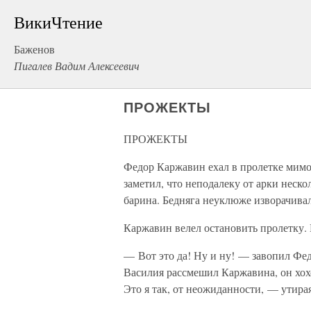
ВикиЧтение
Баженов
Пигалев Вадим Алексеевич
ПРОЖЕКТЫ
ПРОЖЕКТЫ
Федор Каржавин ехал в пролетке мим
заметил, что неподалеку от арки неск
барина. Бедняга неуклюже изворачивал
Каржавин велел остановить пролетку.
— Вот это да! Ну и ну! — завопил Фе
Василия рассмешил Каржавина, он хохо
Это я так, от неожиданности, — утирая