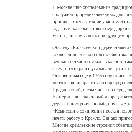
В Москве шло обследование традицион
сооружений, предназначенных для чи
принял в этом активное участие. Это 
задачами, которые стояли перед архит
места», поразмыслить над будущим пр
Обследуя Коломенский деревянный дво
заключению, что он сильно обветшал и 
великой ветхости не мог вскорости са
с тем, на что ранее указывали архите
Осуществляя еще в 1763 году опись ве
«починкою исправить того дворца нево
Предложений, в том числе по переделк
Екатерина велела старый дворец «раз
дерева и построить новый, опять же 
«Комиссии о сочинении проекта новог
начать работу в Кремле. Однако приго
Многие кремлевские строения обветш
Кремле здания Присутственных мест (к