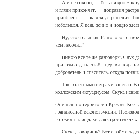
— А и не говори, — безысходно махнул
и гляди прикончат, — поправил растр
приобресть… Так, для устрашения. Ток
небольшая. Я ведь денно и нощно здес
— Ну, это я слышал. Разговоров о тво
чем насолил?
— Виною все те же разговоры. Слух до
приказы отдать, чтобы церкви под сно
добродетель и спаситель, откуда появи
— Так, залетными ветрами занесло. В 
коллежским актуариусом. Скука невын
Они шли по территории Кремля. Кое-г
грандиозной реконструкции. Производ
готовили площадки для строительных 
— Скука, говоришь? Вот и займись де