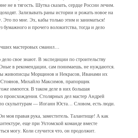
мне не в тягость. Шутка сказать, сердце России лечим.
 доходят. Зализывать раны истории и рожать новое на
. Это по мне. Эх, кабы только этим и заниматься!
з бумажного и прочего волокитства, тогда и дело
 лучших мастеровых сманил…
 дело свое знают. В экспедиции по строительству
 Оные в рекомендации, сам понимаешь, не нуждаются.
ты живописцы Морщинов и Некрасов, Иванами их
р Стоянов, Михайло Максимов, прапорщик
оже имеются. В таком деле в них большая
ого происхождения. Столярных дел мастер Андрей
по скульптурам — Иоганн Юста… Словом, есть люди.
Он моя правая рука, заместитель. Талантище! А как
хитектуре, еще при Ухтомской команде вместе
иться могу. Коли случится что, он продолжит.