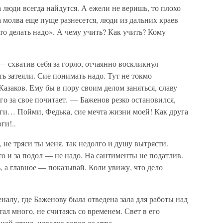
ла люди всегда найдутся. А ежели не веришь, то плохо
а молва еще пуще разнесется, люди из дальних краев
то делать надо». А чему учить? Как учить? Кому
— схватив себя за горло, отчаянно воскликнул
ь затеяли. Сие понимать надо. Тут не токмо
заков. Ему бы в пору своим делом заняться, славу
го за свое почитает. — Баженов резко остановился,
и… Пойми, Федька, сие мечта жизни моей! Как друга
ги!..
 не тряси ты меня, так недолго и душу вытрясти.
то и за подол — не надо. На сантименты не податлив.
, а главное — показывай. Коли увижу, что дело
налу, где Баженову была отведена зала для работы над
тал много, не считаясь со временем. Свет в его
ей стене, нередко горел до утра.