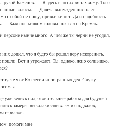
 рукой Баженов. — Я здесь в антихристах хожу. Того
епанные волосы. — Давеча вынужден пистолет
мо с собой не ношу, привычки нет. Да и надобность
ь. — Баженов кивком головы показал на Кремль.
ей персоне нынче много. А чем же ты черни не угодил,
 них дошел, что я будто бы решил веру искоренить,
с пошли. Вот и угрожают. Ты, однако, ясно солнышко,
лся?
отпуске я от Коллегии иностранных дел. Служу
осимая.
де уже велись подготовительные работы для будущей
ились замеры, выволакивали хлам из подвалов,
материалов.
лом, помоги мне.