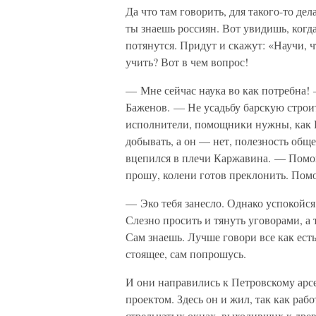
Да что там говорить, для такого-то де
ты знаешь россиян. Вот увидишь, когд
потянутся. Придут и скажут: «Научи, ч
учить? Вот в чем вопрос!
— Мне сейчас наука во как потребна! 
Баженов. — Не усадьбу барскую строит
исполнители, помощники нужны, как Ка
добывать, а он — нет, полезность обще
вцепился в плечи Каржавина. — Помог
прошу, колени готов преклонить. Помо
— Эко тебя занесло. Однако успокойся,
Слезно просить и тянуть уговорами, а 
Сам знаешь. Лучше говори все как есть
стоящее, сам попрошусь.
И они направились к Петровскому арсе
проектом. Здесь он и жил, так как рабо
стрельчатых окнах, выходивших к древн