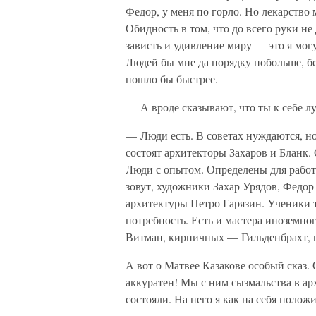
Федор, у меня по горло. Но лекарство 
Обидность в том, что до всего руки не
зависть и удивление миру — это я могу
Людей бы мне да порядку побольше, бе
пошло бы быстрее.
— А вроде сказывают, что ты к себе
— Люди есть. В советах нуждаются, но
состоят архитекторы Захаров и Бланк.
Люди с опытом. Определены для рабо
зовут, художники Захар Урядов, Федо
архитектуры Петро Гарязин. Ученики т
потребность. Есть и мастера иноземн
Витман, кирпичных — Гильденбрахт, 
А вот о Матвее Казакове особый сказ. 
аккуратен! Мы с ним сызмальства в ар
состояли. На него я как на себя полож