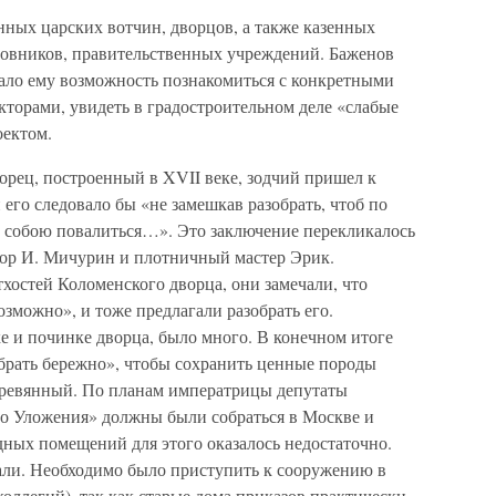
ных царских вотчин, дворцов, а также казенных
новников, правительственных учреждений. Баженов
дало ему возможность познакомиться с конкретными
екторами, увидеть в градостроительном деле «слабые
оектом.
рец, построенный в XVII веке, зодчий пришел к
его следовало бы «не замешкав разобрать, чтоб по
м собою повалиться…». Это заключение перекликалось
ктор И. Мичурин и плотничный мастер Эрик.
тхостей Коломенского дворца, они замечали, что
зможно», и тоже предлагали разобрать его.
е и починке дворца, было много. В конечном итоге
обрать бережно», чтобы сохранить ценные породы
деревянный. По планам императрицы депутаты
о Уложения» должны были собраться в Москве и
дных помещений для этого оказалось недостаточно.
али. Необходимо было приступить к сооружению в
оллегий), так как старые дома приказов практически