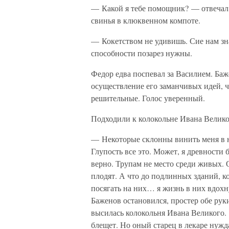
— Какой я тебе помощник? — отвечал 
свинья в клюквенном компоте.
— Кокетством не удивишь. Сие нам зна
способности позарез нужны.
Федор едва поспевал за Василием. Баже
осуществление его заманчивых идей, ч
решительные. Голос уверенный.
Подходили к колокольне Ивана Велико
— Некоторые склонны винить меня в 
Глупость все это. Может, я древности 
верно. Трупам не место среди живых. 
плодят. А что до подлинных зданий, ко
посягать на них… я жизнь в них вдох
Баженов остановился, простер обе руки
высилась колокольня Ивана Великого.
блещет. Но оный старец в лекаре нужда