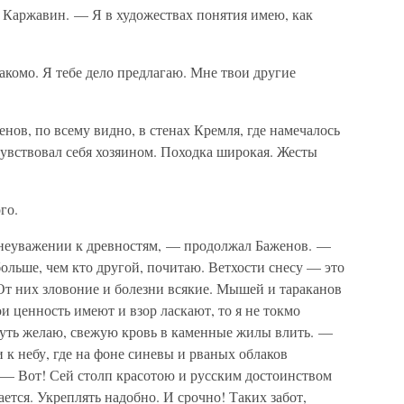
Каржавин. — Я в художествах понятия имею, как
комо. Я тебе дело предлагаю. Мне твои другие
нов, по всему видно, в стенах Кремля, где намечалось
увствовал себя хозяином. Походка широкая. Жесты
го.
неуважении к древностям, — продолжал Баженов. —
больше, чем кто другой, почитаю. Ветхости снесу — это
От них зловоние и болезни всякие. Мышей и тараканов
и ценность имеют и взор ласкают, то я не токмо
нуть желаю, свежую кровь в каменные жилы влить. —
 к небу, где на фоне синевы и рваных облаков
 — Вот! Сей столп красотою и русским достоинством
ется. Укреплять надобно. И срочно! Таких забот,