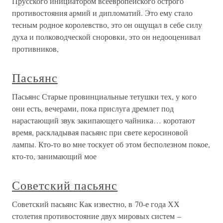
Прусского инициатором всеевропейского острого
противостояния армий и дипломатий. Это ему стало
тесным родное королевство, это он ощущал в себе силу
духа и полководческой сноровки, это он недооценивал
противников,
Пасьянс
Пасьянс Старые провинциальные тетушки тех, у кого
они есть, вечерами, пока прислуга дремлет под
нарастающий звук закипающего чайника… коротают
время, раскладывая пасьянс при свете керосиновой
лампы. Кто-то во мне тоскует об этом бесполезном покое,
кто-то, занимающий мое
Советский пасьянс
Советский пасьянс Как известно, в 70-е года ХХ
столетия противостояние двух мировых систем –