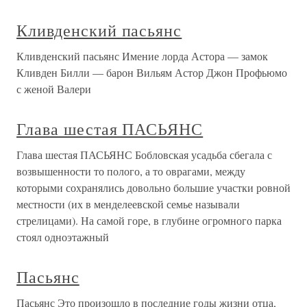
Кливденский пасьянс
Кливденский пасьянс Имение лорда Астора — замок
Кливден Билли — барон Вильям Астор Джон Профьюмо
с женой Валери
Глава шестая ПАСЬЯНС
Глава шестая ПАСЬЯНС Бобловская усадьба сбегала с
возвышенности то полого, а то оврагами, между
которыми сохранялись довольно большие участки ровной
местности (их в менделеевской семье называли
стрелицами). На самой горе, в глубине огромного парка
стоял одноэтажный
Пасьянс
Пасьянс Это произошло в последние годы жизни отца,