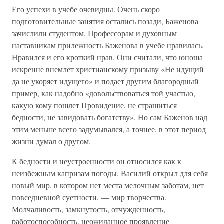
Его успехи в учебе очевидны. Очень скоро
подготовительные занятия остались позади, Баженова
зачислили студентом. Профессорам и духовным
наставникам прилежность Баженова в учебе нравилась.
Нравился и его кроткий нрав. Они считали, что юноша
искренне внемлет христианскому призыву «Не идущий
да не укоряет идущего» и подает другим благородный
пример, как надобно «довольствоваться той участью,
какую кому пошлет Провидение, не страшиться
бедности, не завидовать богатству». Но сам Баженов над
этим меньше всего задумывался, а точнее, в этот период
жизни думал о другом.
К бедности и неустроенности он относился как к
неизбежным капризам погоды. Василий открыл для себя
новый мир, в котором нет места мелочным заботам, нет
повседневной суетности, — мир творчества.
Молчаливость, замкнутость, отчужденность,
работоспособность, неожиданное проявление