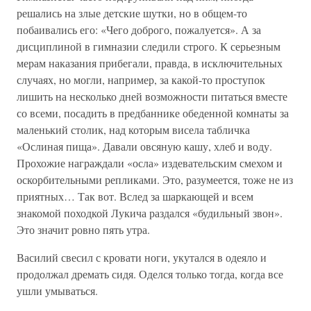
решались на злые детские шутки, но в общем-то
побаивались его: «Чего доброго, пожалуется». А за
дисциплиной в гимназии следили строго. К серьезным
мерам наказания прибегали, правда, в исключительных
случаях, но могли, например, за какой-то проступок
лишить на несколько дней возможности питаться вместе
со всеми, посадить в предбаннике обеденной комнаты за
маленький столик, над которым висела табличка
«Ослиная пища». Давали овсяную кашу, хлеб и воду.
Прохожие награждали «осла» издевательским смехом и
оскорбительными репликами. Это, разумеется, тоже не из
приятных… Так вот. Вслед за шаркающей и всем
знакомой походкой Лукича раздался «будильный звон».
Это значит ровно пять утра.
Василий свесил с кровати ноги, укутался в одеяло и
продолжал дремать сидя. Оделся только тогда, когда все
ушли умываться.