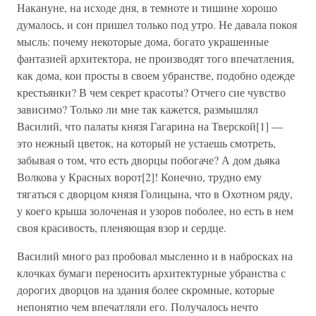
Накануне, на исходе дня, в темноте и тишине хорошо
думалось, и сон пришел только под утро. Не давала покоя
мысль: почему некоторые дома, богато украшенные
фантазией архитектора, не производят того впечатления,
как дома, кои просты в своем убранстве, подобно одежде
крестьянки? В чем секрет красоты? Отчего сие чувство
зависимо? Только ли мне так кажется, размышлял
Василий, что палаты князя Гагарина на Тверской[1] —
это нежный цветок, на который не устаешь смотреть,
забывая о том, что есть дворцы побогаче? А дом дьяка
Волкова у Красных ворот[2]! Конечно, трудно ему
тягаться с дворцом князя Голицына, что в Охотном ряду,
у коего крыша золоченая и узоров поболее, но есть в нем
своя красивость, пленяющая взор и сердце.
Василий много раз пробовал мысленно и в набросках на
клочках бумаги переносить архитектурные убранства с
дорогих дворцов на здания более скромные, которые
непонятно чем впечатляли его. Получалось нечто