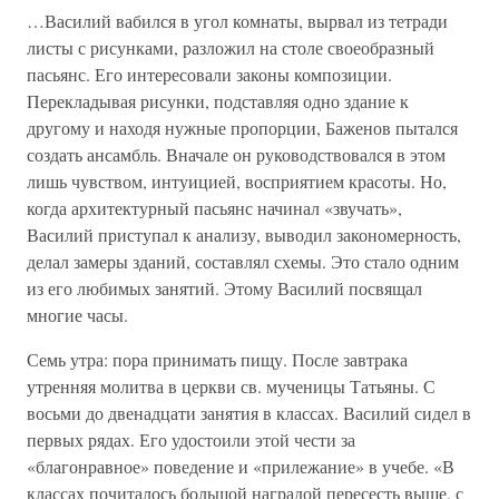
…Василий вабился в угол комнаты, вырвал из тетради
листы с рисунками, разложил на столе своеобразный
пасьянс. Его интересовали законы композиции.
Перекладывая рисунки, подставляя одно здание к
другому и находя нужные пропорции, Баженов пытался
создать ансамбль. Вначале он руководствовался в этом
лишь чувством, интуицией, восприятием красоты. Но,
когда архитектурный пасьянс начинал «звучать»,
Василий приступал к анализу, выводил закономерность,
делал замеры зданий, составлял схемы. Это стало одним
из его любимых занятий. Этому Василий посвящал
многие часы.
Семь утра: пора принимать пищу. После завтрака
утренняя молитва в церкви св. мученицы Татьяны. С
восьми до двенадцати занятия в классах. Василий сидел в
первых рядах. Его удостоили этой чести за
«благонравное» поведение и «прилежание» в учебе. «В
классах почиталось большой наградой пересесть выше, с