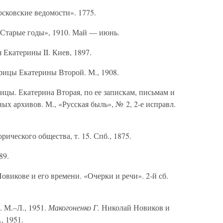
сковские ведомости». 1775.
Старые годы», 1910. Май — июнь.
Екатерины II. Киев, 1897.
ицы Екатерины Второй. М., 1908.
цы. Екатерина Вторая, по ее запискам, письмам и
х архивов. М., «Русская быль», № 2, 2-е исправл.
ического общества, т. 15. Спб., 1875.
89.
викове и его времени. «Очерки и речи». 2-й сб.
 М.–Л., 1951.
Макогоненко Г.
Николай Новиков и
, 1951.