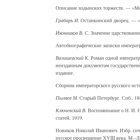
Описание ходынских торжеств. — «Мо
Грабарь И.
Останкинский дворец. — «
Иконников В. С.
Значение царствования 
Автобиографические записки императр
Валишевский К.
Роман одной императри
неизданным документам государственны
издание.
Сборник императорского русского истор
Пыляев М.
Старый Петербург. Спб., 18
Ключевский В.
Воспоминание о Н. И. Но
статей, 1919.
Новиков Николай Иванович. Избр. соч.
русское просвещение XVIII века. М.–Л.