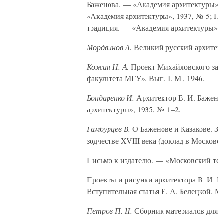
Баженова. — «Академия архитектуры»
«Академия архитектуры», 1937, № 5; П
традиция. — «Академия архитектуры»,
Мордвинов А.
Великий русский архитек
Кожин Н. А.
Проект Михайловского за
факультета МГУ». Вып. І. М., 1946.
Бондаренко И.
Архитектор В. И. Бажен
архитектуры», 1935, № 1–2.
Гамбурцев В.
О Баженове и Казакове. 
зодчестве XVIII века (доклад в Москов
Письмо к издателю. — «Московский те
Проекты и рисунки архитектора В. И. 
Вступительная статья Е. А. Белецкой. М
Петров П. Н.
Сборник материалов для и