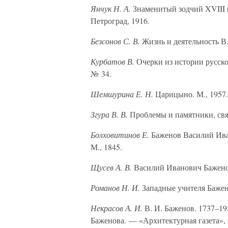
Янчук Н. А.
Знаменитый зодчий XVIII в
Петроград, 1916.
Безсонов С. В.
Жизнь и деятельность В
Курбатов В.
Очерки из истории русско
№ 34.
Шемшурина Е. Н.
Царицыно. М., 1957.
Згура В. В.
Проблемы и памятники, связ
Болховитинов Е.
Баженов Василий Иван
М., 1845.
Щусев А. В.
Василий Иванович Баженов.
Романов Н. И.
Западные учителя Бажен
Некрасов А. И.
В. И. Баженов. 1737–19
Баженова. — «Архитектурная газета», 