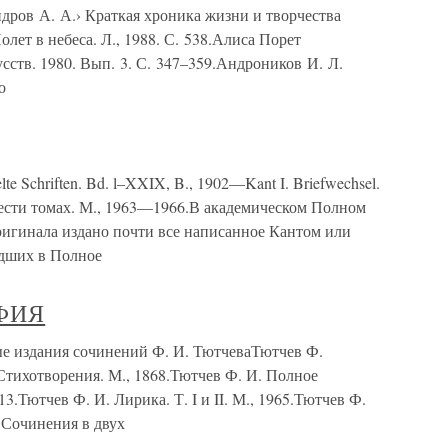
 А. А.› Краткая хроника жизни и творчества
олет в небеса. Л., 1988. С. 538.Алиса Порет
усств. 1980. Вып. 3. С. 347–359.Андроников И. Л.
о
e Schriften. Bd. l–XXIX, B., 1902—Kant I. Briefwechsel.
ести томах. М., 1963—1966.В академическом Полном
ригинала издано почти все написанное Кантом или
едших в Полное
ФИЯ
здания сочинений Ф. И. ТютчеваТютчев Ф.
Стихотворения. М., 1868.Тютчев Ф. И. Полное
13.Тютчев Ф. И. Лирика. Т. I и II. М., 1965.Тютчев Ф.
 Сочинения в двух