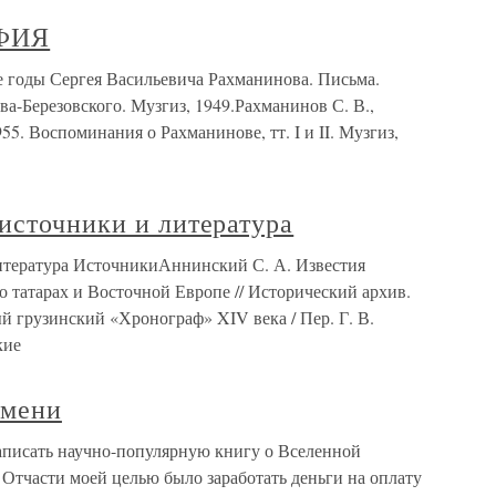
ФИЯ
ы Сергея Васильевича Рахманинова. Письма.
ва-Березовского. Музгиз, 1949.Рахманинов С. В.,
55. Воспоминания о Рахманинове, тт. I и II. Музгиз,
источники и литература
итература ИсточникиАннинский С. А. Известия
о татарах и Восточной Европе // Исторический архив.
ый грузинский «Хронограф» XIV века / Пер. Г. В.
кие
емени
аписать научно-популярную книгу о Вселенной
. Отчасти моей целью было заработать деньги на оплату