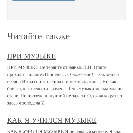
Читайте также
ПРИ МУЗЫКЕ
ПРИ МУЗЫКЕ Не теряйте отчаянья. Н.П. Опять
проходит полонез Шопена… О Боже мой! – как много
вееров И глаз потупленных, и нежных ртов… Но как
близка, как шелестит измена. Тень музыки мелькнула по
стене, Но прозелени лунной не задела. О, сколько раз вот
здесь я холодела И
КАК Я УЧИЛСЯ МУЗЫКЕ
КАК Я УЧИЛСЯ МУЗЫКЕ Я не давался музыке. Я знал,