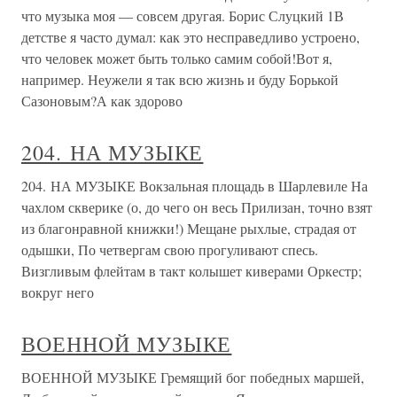
что музыка моя — совсем другая. Борис Слуцкий 1В
детстве я часто думал: как это несправедливо устроено,
что человек может быть только самим собой!Вот я,
например. Неужели я так всю жизнь и буду Борькой
Сазоновым?А как здорово
204. НА МУЗЫКЕ
204. НА МУЗЫКЕ Вокзальная площадь в Шарлевиле На
чахлом скверике (о, до чего он весь Прилизан, точно взят
из благонравной книжки!) Мещане рыхлые, страдая от
одышки, По четвергам свою прогуливают спесь.
Визгливым флейтам в такт колышет киверами Оркестр;
вокруг него
ВОЕННОЙ МУЗЫКЕ
ВОЕННОЙ МУЗЫКЕ Гремящий бог победных маршей,