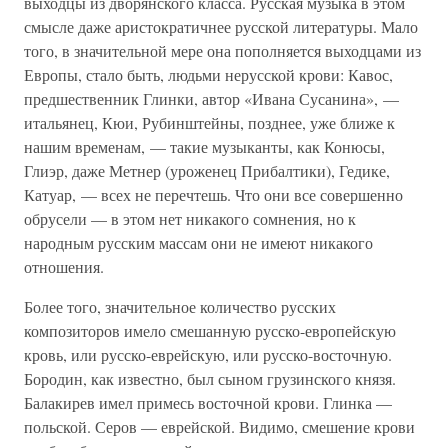
выходцы из дворянского класса. Русская музыка в этом
смысле даже аристократичнее русской литературы. Мало
того, в значительной мере она пополняется выходцами из
Европы, стало быть, людьми нерусской крови: Кавос,
предшественник Глинки, автор «Ивана Сусанина», —
итальянец, Кюи, Рубинштейны, позднее, уже ближе к
нашим временам, — такие музыканты, как Конюсы,
Глиэр, даже Метнер (уроженец Прибалтики), Гедике,
Катуар, — всех не перечтешь. Что они все совершенно
обрусели — в этом нет никакого сомнения, но к
народным русским массам они не имеют никакого
отношения.
Более того, значительное количество русских
композиторов имело смешанную русско-европейскую
кровь, или русско-еврейскую, или русско-восточную.
Бородин, как известно, был сыном грузинского князя.
Балакирев имел примесь восточной крови. Глинка —
польской. Серов — еврейской. Видимо, смешение крови