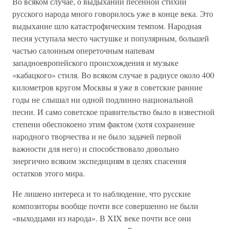
Во всяком случае, о выдыхании песенной стихии
русского народа много говорилось уже в конце века. Это
выдыхание шло катастрофическим темпом. Народная
песня уступала место частушке и популярным, большей
частью салонным опереточным напевам
западноевропейского происхождения и музыке
«кабацкого» стиля. Во всяком случае в радиусе около 400
километров кругом Москвы я уже в советские ранние
годы не слышал ни одной подлинно национальной
песни. И само советское правительство было в известной
степени обеспокоено этим фактом (хотя сохранение
народного творчества и не было задачей первой
важности для него) и способствовало довольно
энергично всяким экспедициям в целях спасения
остатков этого мира.
Не лишено интереса и то наблюдение, что русские
композиторы вообще почти все совершенно не были
«выходцами из народа». В XIX веке почти все они