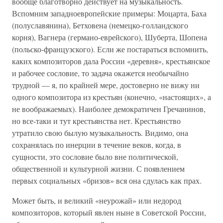
вообще благотворно действует на музыкальность.
Вспомним западноевропейские примеры: Моцарта, Баха
(полуславянина), Бетховена (немецко-голландского
корня), Вагнера (германо-еврейского), Шуберта, Шопена
(польско-французского). Если же постараться вспомнить,
каких композиторов дала России «деревня», крестьянское
и рабочее сословие, то задача окажется необычайно
трудной — я, по крайней мере, достоверно не вижу ни
одного композитора из крестьян (конечно, «настоящих», а
не воображаемых). Наиболее демократичен Гречанинов,
но все-таки и тут крестьянства нет. Крестьянство
утратило свою былую музыкальность. Видимо, она
сохранялась по инерции в течение веков, когда, в
сущности, это сословие было вне политической,
общественной и культурной жизни. С появлением
первых социальных «бризов» вся она сдулась как прах.
Может быть, и великий «неурожай» или недород
композиторов, который явлен ныне в Советской России,