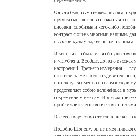
Он сам был изумительно чистым и худ
прямом смысле слова сражаться за сво
рисовки, снобизма и чего-либо подоб
контраст с очень многими нашими, да
высокой культуры, очень начитанным,
И музыка его была из всей существую
и углублена. Вообще, до него русская
настроений. Третьего измерения — глу
стеснялись. Нет ничего удивительного,
натолкнулся именно на германскую музы
представляет собою величайшее в музы
современным немцам. И в этом третьем
приближается его творчество: с тенями
Все его творчество отмечено печатью 
Подобно Шопену, он не имел никакого
для оркестра только сопровождения с