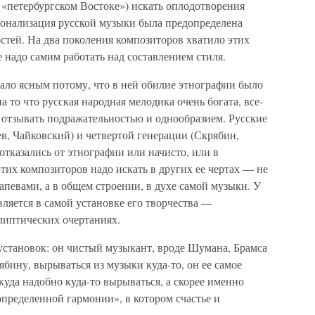
 «петербургском Востоке») искать оплодотворения
онализация русской музыки была предопределена
остей. На два поколения композиторов хватило этих
 надо самим работать над составлением стиля.
тало ясным потому, что в ней обилие этнографии было
 то что русская народная мелодика очень богата, все-
а отзывать подражательностью и однообразием. Русские
в, Чайковский) и четвертой генерации (Скрябин,
отказались от этнографии или начисто, или в
этих композиторов надо искать в других ее чертах — не
певами, а в общем строении, в духе самой музыки. У
вляется в самой установке его творчества —
липтических очертаниях.
становок: он чистый музыкант, вроде Шумана, Брамса
ябину, вырываться из музыки куда-то, он ее самое
куда надобно куда-то вырываться, а скорее именно
пределенной гармонии», в котором счастье и