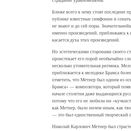
Ближе всего к нему стоят последние п
публике известные симфонии и сонаты,
не знают и до сей поры. Значительней
именно произведений, приближаясь к 
касается духа этих произведений.
Но эстетическими сторонами своего ст
проистекает его порой необычайно сло
несколько утомительная ритмика. Мело
приближается к мелодике Брамса боле
отметить, что Метнер был одним из о
Брамса» — композитора, который появ
начале столетия даже выдающиеся русс
потому что его не любили ни «кучкист
как Метнер, было ничем иным, как тво
— это был единственный творческий о
Николай Карлович Метнер был страстн