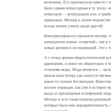
величины. Его произносили вместе с 
было самым невыгодным в ту эпоху, он
новаторов — ретроградом или, в крайн
правильно: Метнер в своем творчестве
всегда можно узнать среди другой.
Консерватором его признали потому, чт
нахождении новых «созвучий», как в т
новых ритмов и исследований. Это с т
А с точки зрения общеэстетической вс
дарованию, и вовсе не обязательно и 
течениям моды. Мода меняется — музы
начала века теперь уже кажутся чрезм
какие-то тупики без выходов. Извест
вполне оправдан, как уже в истории му
когда от пресыщения полифонией люде
Метнер и есть такая попытка разумной
которых была еще неразработанность,
перемещений».