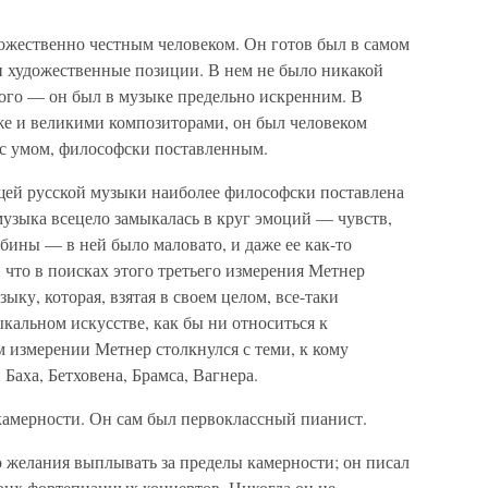
ожественно честным человеком. Он готов был в самом
и художественные позиции. В нем не было никакой
ного — он был в музыке предельно искренним. В
же и великими композиторами, он был человеком
 с умом, философски поставленным.
щей русской музыки наиболее философски поставлена
 музыка всецело замыкалась в круг эмоций — чувств,
бины — в ней было маловато, и даже ее как-то
 что в поисках этого третьего измерения Метнер
ку, которая, взятая в своем целом, все-таки
кальном искусстве, как бы ни относиться к
 измерении Метнер столкнулся с теми, к кому
 Баха, Бетховена, Брамса, Вагнера.
камерности. Он сам был первоклассный пианист.
 желания выплывать за пределы камерности; он писал
воих фортепианных концертов. Никогда он не