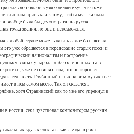
 утратила свой былой музыкальный вкус, что тоже
ссии слишком привыкли к тому, чтобы музыка была
и и вообще была бы демонстративно русско-
ная точка зрения. но она и невозможная.
ма в любой стране может хватить самое большее на
м это уже обращается в перепевание старых песен и
этнографический национализм и построение
целиком взятых у народа, либо сочиненных им в
критики, уже не говоря о том, что он обрекает
дражательность. Глубинный национализм музыки все
 имеет в нем самом место. Так он сказался в
рябине, хотя Стравинский как-то мне его упрекнул в
й в России, себя чувствовал композитором русским.
узыкальных кругах блистать как звезда первой