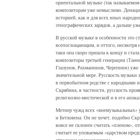
ориентальной музыке (так называемом
композиторам уже немыслимо. Денаци
историей, как и для всех иных народн
этнографических зарядов, а дальше уже
В русской музыке в особенности это с
всепоглощающим, и оттого, несмотря на
таки она скоро пришла к концу и стал
композиторы третьей генерации (Танее
Глазунов, Рахманинов, Черепнин) уже 
значительной мере. Русскость музыки 
в первобытном родстве с народными на
Скрябина, в частности, русскость проя
религиозно-мистической и в его апока
Метнер чужд всех «внемузыкальных» у
и Бетховена. Он не хочет, подобно Скр
вовсе не склонен считать «пленом», от
считает ее уповаемым «царством предо
страдание уравновешены.