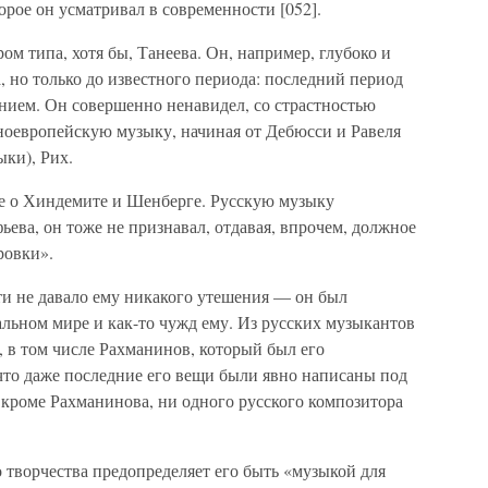
орое он усматривал в современности [052].
ом типа, хотя бы, Танеева. Он, например, глубоко и
 но только до известного периода: последний период
ением. Он совершенно ненавидел, со страстностью
ноевропейскую музыку, начиная от Дебюсси и Равеля
ки), Рих.
же о Хиндемите и Шенберге. Русскую музыку
ьева, он тоже не признавал, отдавая, впрочем, должное
ровки».
и не давало ему никакого утешения — он был
льном мире и как-то чужд ему. Из русских музыкантов
, в том числе Рахманинов, который был его
то даже последние его вещи были явно написаны под
кроме Рахманинова, ни одного русского композитора
 творчества предопределяет его быть «музыкой для