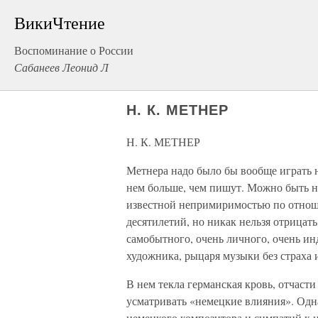
ВикиЧтение
Воспоминание о России
Сабанеев Леонид Л
Н. К. МЕТНЕР
Н. К. МЕТНЕР
Метнера надо было бы вообще играть н
нем больше, чем пишут. Можно быть н
известной непримиримостью по отнош
десятилетий, но никак нельзя отрицать
самобытного, очень личного, очень ин
художника, рыцаря музыки без страха 
В нем текла германская кровь, отчаст
усматривать «немецкие влияния». Одн
немецкого композитора и симпатий к 