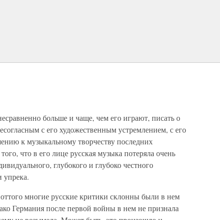
есравненно больше и чаще, чем его играют, писать о
есогласным с его художественным устремлением, с его
ению к музыкальному творчеству последних
 того, что в его лице русская музыка потеряла очень
дивидуального, глубокого и глубоко честного
и упрека.
и оттого многие русские критики склонны были в нем
ако Германия после первой войны в нем не признала
нему не возымела. Может быть, это произошло и