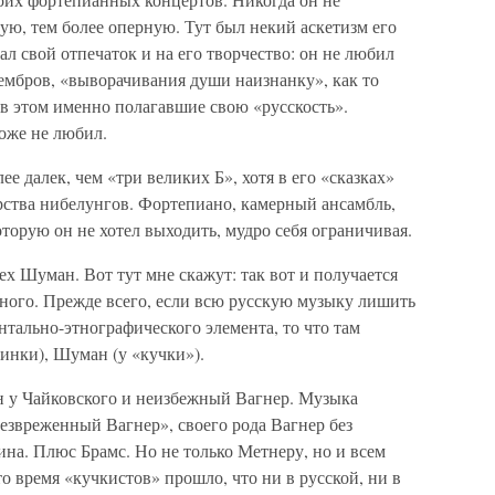
ю, тем более оперную. Тут был некий аскетизм его
л свой отпечаток и на его творчество: он не любил
ембров, «выворачивания души наизнанку», как то
в этом именно полагавшие свою «русскость».
оже не любил.
е далек, чем «три великих Б», хотя в его «сказках»
рства нибелунгов. Фортепиано, камерный ансамбль,
которую он не хотел выходить, мудро себя ограничивая.
ех Шуман. Вот тут мне скажут: так вот и получается
ного. Прежде всего, если всю русскую музыку лишить
тально-этнографического элемента, то что там
линки), Шуман (у «кучки»).
ан у Чайковского и неизбежный Вагнер. Музыка
обезвреженный Вагнер», своего рода Вагнер без
ина. Плюс Брамс. Но не только Метнеру, но и всем
то время «кучкистов» прошло, что ни в русской, ни в