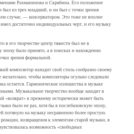
именами Рахманинова и Скрябина. Его положение
 был из трех младший, и он был с точки зрения
ем случае, — консерватором. Это тоже не вполне
 имел достаточно индивидуальных черт, и его музыку
о в его творчестве центр тяжести был не в
у эпоху было принято, а в поисках и нахождении
очки зрения формальной.
який композитор находит свой стиль сообразно своему
не желательно, чтобы композиторы огульно следовали
ка остается. Гармонические излишества в музыке
ерными. Музыкальное творчество вообще заходит в
ный «возврат» к прежнему исторически может быть
зыки было не раз, хотя бы в послебаховскую эпоху,
й потянуло на музыку несравненно более простую.
 реакции, возвращения к элементам старой музыки, в
 чувствовалась возможность «свободных