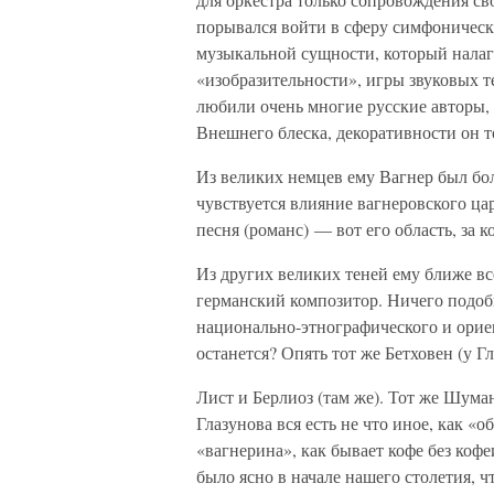
порывался войти в сферу симфоническу
музыкальной сущности, который налага
«изобразительности», игры звуковых т
любили очень многие русские авторы, 
Внешнего блеска, декоративности он т
Из великих немцев ему Вагнер был боле
чувствуется влияние вагнеровского ца
песня (романс) — вот его область, за 
Из других великих теней ему ближе вс
германский композитор. Ничего подоб
национально-этнографического и ориен
останется? Опять тот же Бетховен (у Г
Лист и Берлиоз (там же). Тот же Шум
Глазунова вся есть не что иное, как «
«вагнерина», как бывает кофе без кофе
было ясно в начале нашего столетия, ч