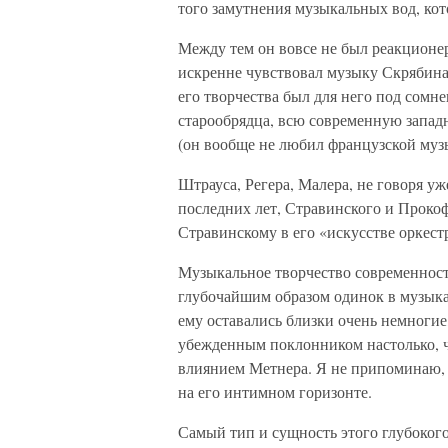
того замутнения музыкальных вод, кот
Между тем он вовсе не был реакционер
искренне чувствовал музыку Скрябина,
его творчества был для него под сомн
старообрядца, всю современную запад
(он вообще не любил французской музы
Штрауса, Регера, Малера, не говоря у
последних лет, Стравинского и Прокоф
Стравинскому в его «искусстве оркест
Музыкальное творчество современност
глубочайшим образом одинок в музыка
ему оставались близки очень немногие
убежденным поклонником настолько, ч
влиянием Метнера. Я не припоминаю, 
на его интимном горизонте.
Самый тип и сущность этого глубокого