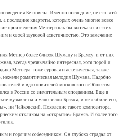
роизведения Бетховена. Именно последние, не его всей
 а последние квартеты, которых очень многие вовсе
шие произведения Метнера как бы вытекают из этих
ним и своей звуковой аскетичностью. Это замечание
иля Метнер более близок Шуману и Брамсу, и от них
жная, всегда чрезвычайно интересная, хотя порой и
дика Метнера, тоже суровая и аскетическая, также
е, нежели романтическая мелодия Шумана. Надобно
снователей и вдохновителей московского «Общества
ился в России со значительным опозданием. Еще в
кие музыканты и мало знали Брамса, и не любили его,
ы», ни Чайковский. Появление такого композитора,
рческим откликом на «открытие» Брамса. И более того
тклик.
ым и горячим собеседником. Он глубоко страдал от