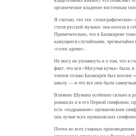
органическое владение восточным тип
Я считаю, что эти «этнографические»
стиля русской музыки: она носила в с
Примечательно, что в Балакиреве тоже 
кажущиеся случайными, чрезвычайно в
«голос крови».
Не могу не упомянуть и о том, что я
факт, что вся «Могучая кучка» была, 
членов только Балакирев был вполне 
школу — и что все они были самоучка
Влияние Шумана особенно сильно в ра
романсах и в его Первой симфонии, про
есть «подражание» шумановским симф
она лучше всех шумановских симфоний
Почти во всех главных произведения
этническую природу: он и Россия, и В