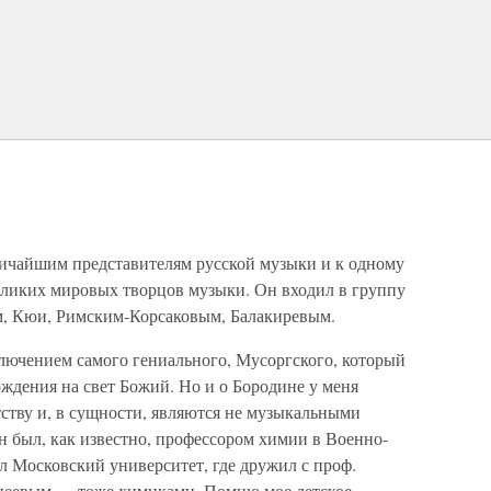
ичайшим представителям русской музыки и к одному
ликих мировых творцов музыки. Он входил в группу
м, Кюи, Римским-Корсаковым, Балакиревым.
ключением самого гениального, Мусоргского, который
ождения на свет Божий. Но и о Бородине у меня
ству и, в сущности, являются не музыкальными
 был, как известно, профессором химии в Военно-
л Московский университет, где дружил с проф.
анеевым — тоже химиками. Помню мое детское