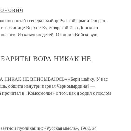
онович
ного штаба генерал-майор Русской армииГенерал-
. в станице Верхне-Курмоярской 2-го Донского
онского. Из казачьих детей. Окончил Войсковую
В ГАБАРИТЫ ВОРА НИКАК НЕ
ОРА НИКАК НЕ ВПИСЫВАЮСЬ» «Бери шайку. У нас
ришь, обшита изнутри парная Черномырдина? —
 прочитал в «Комсомолке» о том, как я ходил с послом
азетной публикации: «Русская мысль», 1962, 24