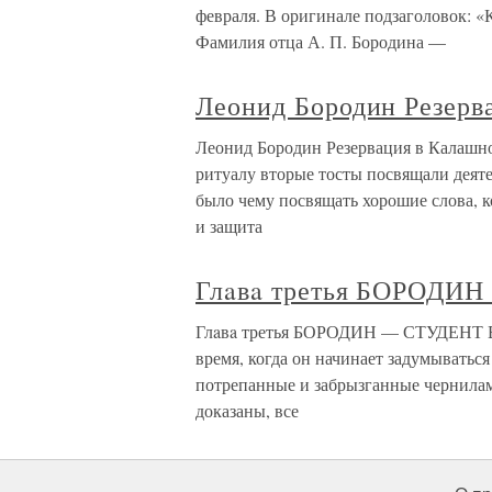
февраля. В оригинале подзаголовок: «
Фамилия отца А. П. Бородина —
Леонид Бородин Резерв
Леонид Бородин Резервация в Калашн
ритуалу вторые тосты посвящали деят
было чему посвящать хорошие слова, к
и защита
Глaвa третья БОРОДИ
Глaвa третья БОРОДИН — СТУДЕНТ В ж
время, когда он начинает задумываться
потрепанные и забрызганные чернилам
доказаны, все