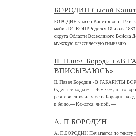
БОРОДИН Сысой Капит
БОРОДИН Сысой Капитонович Генераль
майор ВС КОНРРодился 18 июля 1883 г
округа Области Всевеликого Войска Д
мужскую классическую гимназию
II. Павел Бородин «
ВПИСЫВАЮСЬ»
II. Павел Бородин «В ГАБАРИТЫ В
будет три ходки»— Чем-чем, ты гово
ревниво спросил у меня Бородин, когда
в баню.— Кажется, липой, —
А. П.БОРОДИН
А. П.БОРОДИН Печатается по тексту г