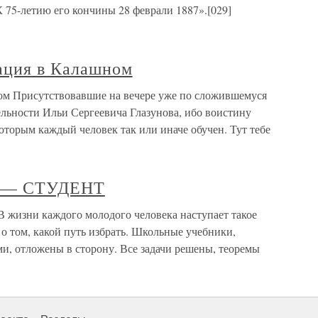
К 75-летию его кончины 28 феврали 1887».[029]
ация в Калашном
ом Присутствовавшие на вечере уже по сложившемуся
ельности Ильи Сергеевича Глазунова, ибо воистину
оторым каждый человек так или иначе обучен. Тут тебе
Н — СТУДЕНТ
изни каждого молодого человека наступает такое
 о том, какой путь избрать. Школьные учебники,
и, отложены в сторону. Все задачи решены, теоремы