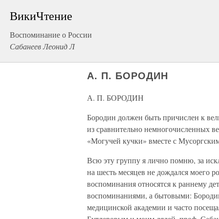
ВикиЧтение
Воспоминание о России
Сабанеев Леонид Л
А. П. БОРОДИН
А. П. БОРОДИН
Бородин должен быть причислен к вел
из сравнительно немногочисленных ве
«Могучей кучки» вместе с Мусоргски
Всю эту группу я лично помню, за ис
на шесть месяцев не дождался моего р
воспоминания относятся к раннему дет
воспоминаниями, а бытовыми: Бородин
медицинской академии и часто посеща
Бутлеровым и моим дядей, проф. Саб