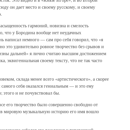
ду он дает место и своему русскому, и своему
.
насыщенность гармоний, новизна и смелость
о, что у Бородина вообще нет неудачных
нь написал немного — сам про себя говорил, что «я
но это удивительно ровное творчество без срывов и
чизны дальней» я лично считаю высшим достижением
а, эквигениальная своему тексту, что не так часто
еком, склада менее всего «артистического», а скорее
 самого себя оказался гениальным — и это ему
; этого и не почувствовал бы.
все его творчество было совершенно свободно от
о в мировую музыкальную историю его имя вошло
 недавнего юбилея его рождения и теперешней