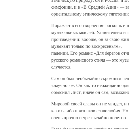
симфонии, и в «В Средней Азии» — всю
ориентальному этническому тяготению
Поражает в его творчестве роскошь и 
музыкальных мыслей. Удивительно и т
произведений: вообще, он за свою жиз
музыкант только по воскресеньям», — 
падений. Его романс «Для берегов от
русского романсного стиля — это музык
случается.
Сам он был необычайно скромным челов
«научного». Он как-то неожиданно для
объяснил Лист, иначе он сам, возможно
Мировой своей славы он не увидел, и 
каких-либо признаков славолюбия. Н
очень прочно и чрезвычайно почетно.
Было бы желательно, чтобы по случаю