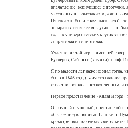
впечатление: вернувшись с прогулки, 
массивных и громоздких мужчин гоня
Птички эти были «научные»: это были
аппаратов «тяжелее воздуха» — то был
годы в университетских кругах эти во
спиритизма и гипнотизма.
Участники этой игры, имевшей соверш
Бутлеров, Сабанеев (химики), проф. Г
Я по малости лет даже не знал тогда, 
было в 1886 году), хотя его главное п
известно, осталось незаконченным, и 
Первое представление «Князя Игоря» п
Огромный и мощный, поистине «богат
образом под влияниями Глинки и Шума
кровь (он был побочным сыном князя 
владетельных князей), что объясняет е