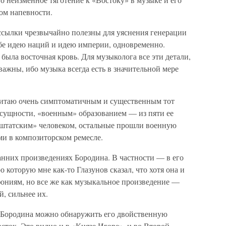
ом напевности.
 ссылки чрезвычайно полезны для уяснения генерации
ебе идею наций и идею империи, одновременно.
была восточная кровь. Для музыколога все эти детали,
ажны, ибо музыка всегда есть в значительной мере
 считаю очень симптоматичным и существенным тот
в сущности, «военным» образованием — из пяти ее
«штатским» человеком, остальные прошли военную
ми в композиторском ремесле.
нних произведениях Бородина. В частности — в его
 которую мне как-то Глазунов сказал, что хотя она и
ониям, но все же как музыкальное произведение —
, сильнее их.
х Бородина можно обнаружить его двойственную
осток. Это видно и в «Князе Игоре», и во Второй