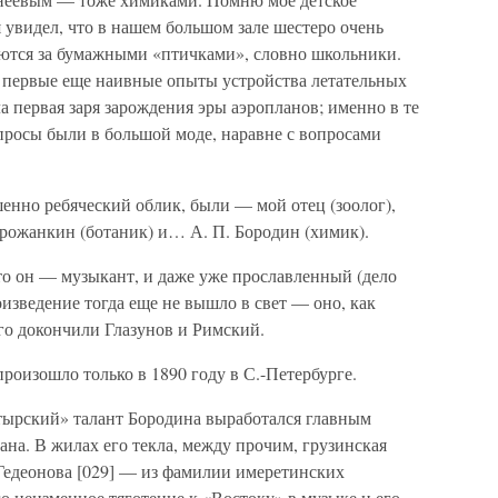
я увидел, что в нашем большом зале шестеро очень
ются за бумажными «птичками», словно школьники.
 первые еще наивные опыты устройства летательных
а первая заря зарождения эры аэропланов; именно в те
просы были в большой моде, наравне с вопросами
енно ребяческий облик, были — мой отец (зоолог),
орожанкин (ботаник) и… А. П. Бородин (химик).
что он — музыкант, и даже уже прославленный (дело
роизведение тогда еще не вышло в свет — оно, как
его докончили Глазунов и Римский.
роизошло только в 1890 году в С.-Петербурге.
ырский» талант Бородина выработался главным
на. В жилах его текла, между прочим, грузинская
Гедеонова [029] — из фамилии имеретинских
го неизменное тяготение к «Востоку» в музыке и его