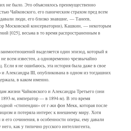
их не было. Это объяснялось преимущественно
стью Чайковского, его паническим страхом пред всем
давали люди, его близко знавшие, — Танеев,
тор Московской консерватории), Кашкин, — некоторым
ний [025], весьма в то время распространенным в
взаимоотношений выделяется один эпизод, который я
ко не всем известен, а одновременно чрезвычайно
. Если я не ошибаюсь, эта история была даже в свое
 и Александра III, опубликована в одном из тогдашних
держала, в каком именно.
дам жизни Чайковского и Александра Третьего (они
 1893-м, император — в 1894-м). В это время
одной «стипендии» от г-жи фон Мекк, которая после
ицизм и потеряла интерес к внешнему миру. Хотя
и его сочинения, в особенности оперы, ему давали
у него, как у типично русского интеллигента,