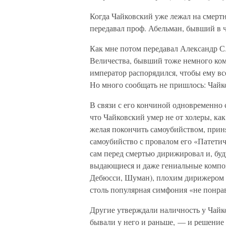
Когда Чайковский уже лежал на смертно
передавал проф. Абельман, бывший в ч
Как мне потом передавал Александр С
Величества, бывший тоже немного ком
император распорядился, чтобы ему вс
Но много сообщать не пришлось: Чайко
В связи с его кончиной одновременно 
что Чайковский умер не от холеры, как
желая покончить самоубийством, приня
самоубийство с провалом его «Патети
сам перед смертью дирижировал и, буд
выдающиеся и даже гениальные композ
Дебюсси, Шуман), плохим дирижером —
столь популярная симфония «не понр
Другие утверждали наличность у Чайк
бывали у него и раньше, — и решение 