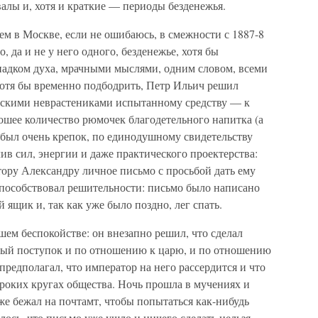
алы и, хотя и краткие — периоды безденежья.
ем в Москве, если не ошибаюсь, в смежности с 1887-8
, да и не у него одного, безденежье, хотя бы
адком духа, мрачными мыслями, одним словом, всеми
хотя бы временно подбодрить, Петр Ильич решил
усскими неврастениками испытанному средству — к
ошее количество рюмочек благодетельного напитка (а
 был очень крепок, по единодушному свидетельству
ив сил, энергии и даже практического проектерства:
ору Александру личное письмо с просьбой дать ему
пособствовал решительности: письмо было написано
й ящик и, так как уже было поздно, лег спать.
шем беспокойстве: он внезапно решил, что сделал
ый поступок и по отношению к царю, и по отношению
 предполагал, что император на него рассердится и что
ироких кругах общества. Ночь прошла в мучениях и
же бежал на почтамт, чтобы попытаться как-нибудь
ось, что письмо уже ушло и ничего сделать нельзя.