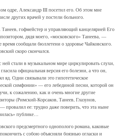
м одре, Александр III посетил его. Об этом мне
исле других врачей у постели больного.
. Танеев, гофмейстер и управляющий канцелярией Его
позитором, дядя моего, «московского» Танеева, —
е время сообщали бюллетени о здоровье Чайковского.
вский скоро скончался.
с ней стали в музыкальном мире циркулировать слухи,
 гласила официальная версия его болезни, а что он,
л яд. Одни связывали это гипотетическое
ческой симфонии» — его лебединой песни, которой он
учи, к сожалению, как и очень многие другие
иторы (Римский-Корсаков, Танеев, Глазунов,
 провалил ее: трудно даже поверить, что эта ныне
авилась» публике…
овского предсмертного однополого романа, каковые
покончить с собою объясняли боязнью огласки и