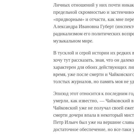
Личных отношений у них почти никак
предельной скромностью и застенчиво
«придворным» и отчасти, как мне пере
Александра Ивановна Губерт (инспек
радикализмом его политических воззре
музыкальном мире.
В тусклой и серой истории их редких 
хочу тут рассказать, зная, что он дале
характерен для обоих действующих лиц
время, уже после смерти и Чайковского
толстых журналов, но память моя не у
Эпизод этот относится к последним го
умерли, как известно, — Чайковский в
Чайковский уже не получал своей ежег
смерти дочери впала в некоторый мист
Петр Ильич был уже на вершине славы 
достаточное обеспечение, но все-таки 