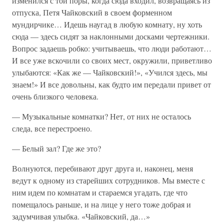
изменился с той поры, когда сюда входил, возвращаясь из
отпуска, Петя Чайковский в своем форменном
мундирчике… Идешь наугад в любую комнату, ну хоть
сюда — здесь сидят за наклонными досками чертежники.
Вопрос задаешь робко: учитываешь, что люди работают…
И все уже вскочили со своих мест, окружили, приветливо
улыбаются: «Как же — Чайковский!», «Учился здесь, мы
знаем!» И все довольны, как будто им передали привет от
очень близкого человека.
— Музыкальные комнатки? Нет, от них не осталось
следа, все перестроено.
— Белый зал? Где же это?
Волнуются, перебивают друг друга и, наконец, меня
ведут к одному из старейших сотрудников. Мы вместе с
ним идем по комнатам и стараемся угадать, где что
помещалось раньше, и на лице у него тоже добрая и
задумчивая улыбка. «Чайковский, да…»