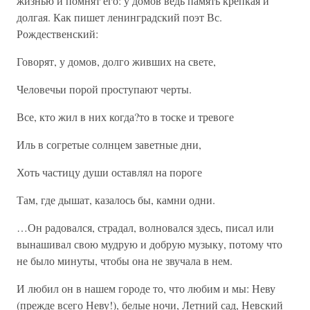
жизнью и помнят его: у домов ведь память крепкая и
долгая. Как пишет ленинградский поэт Вс.
Рождественский:
Говорят, у домов, долго живших на свете,
Человечьи порой проступают черты.
Все, кто жил в них когда?то в тоске и тревоге
Иль в согретые солнцем заветные дни,
Хоть частицу души оставлял на пороге
Там, где дышат, казалось бы, камни одни.
…Он радовался, страдал, волновался здесь, писал или
вынашивал свою мудрую и добрую музыку, потому что
не было минуты, чтобы она не звучала в нем.
И любил он в нашем городе то, что любим и мы: Неву
(прежде всего Неву!), белые ночи, Летний сад, Невский