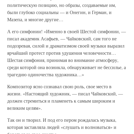
политическую позицию, но образы, создаваемые им,
были глубоко социальны — и Онегин, и Герман, и
Мазепа, и многие другие…
А его симфонии! «Именно в своей Шестой симфонии, —
писал академик Асафьев, — Чайковский, сам того не
подозревая, силой и драматизмом своей музыки выразил
ярчайший протест против удушения человечности…
Шестая симфония, принимая во внимание атмосферу,
среди которой она возникла, обнаруживает не бессилье, а
трагедию одиночества художника…»
Композитор ясно сознавал свою роль, свое место в
жизни. «Настоящий художник, — писал Чайковский, —
должен стремиться и пламенеть к самым широким и
великим целям».
Так он и творил. И под его пером рождалась музыка,
которая заставляла людей «слушать и волноваться» и