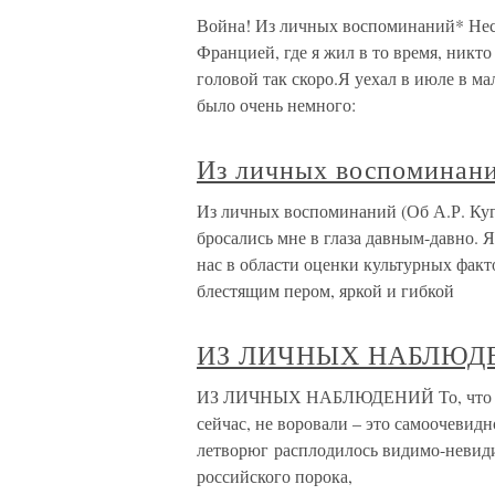
Война! Из личных воспоминаний* Несм
Францией, где я жил в то время, никто
головой так скоро.Я уехал в июле в м
было очень немного:
Из личных воспоминани
Из личных воспоминаний (Об А.Р. Куг
бросались мне в глаза давным-давно. Я
нас в области оценки культурных фак
блестящим пером, яркой и гибкой
ИЗ ЛИЧНЫХ НАБЛЮД
ИЗ ЛИЧНЫХ НАБЛЮДЕНИЙ То, что при 
сейчас, не воровали – это самоочевидно
летворюг расплодилось видимо-невидим
российского порока,