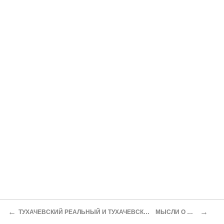
←
→
ТУХАЧЕВСКИЙ РЕАЛЬНЫЙ И ТУХАЧЕВСКИЙ МИФИЧЕСКИЙ
МЫСЛИ О МУЗЫКЕ