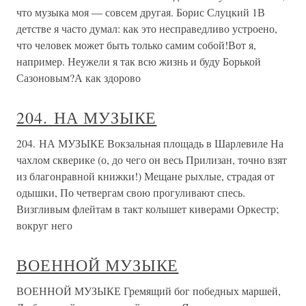
что музыка моя — совсем другая. Борис Слуцкий 1В
детстве я часто думал: как это несправедливо устроено,
что человек может быть только самим собой!Вот я,
например. Неужели я так всю жизнь и буду Борькой
Сазоновым?А как здорово
204. НА МУЗЫКЕ
204. НА МУЗЫКЕ Вокзальная площадь в Шарлевиле На
чахлом скверике (о, до чего он весь Прилизан, точно взят
из благонравной книжки!) Мещане рыхлые, страдая от
одышки, По четвергам свою прогуливают спесь.
Визгливым флейтам в такт колышет киверами Оркестр;
вокруг него
ВОЕННОЙ МУЗЫКЕ
ВОЕННОЙ МУЗЫКЕ Гремящий бог победных маршей,