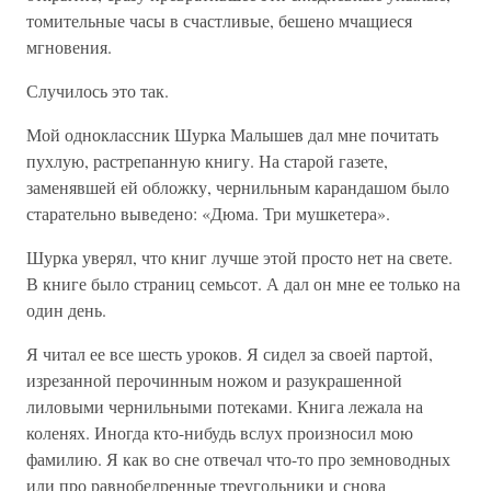
томительные часы в счастливые, бешено мчащиеся
мгновения.
Случилось это так.
Мой одноклассник Шурка Малышев дал мне почитать
пухлую, растрепанную книгу. На старой газете,
заменявшей ей обложку, чернильным карандашом было
старательно выведено: «Дюма. Три мушкетера».
Шурка уверял, что книг лучше этой просто нет на свете.
В книге было страниц семьсот. А дал он мне ее только на
один день.
Я читал ее все шесть уроков. Я сидел за своей партой,
изрезанной перочинным ножом и разукрашенной
лиловыми чернильными потеками. Книга лежала на
коленях. Иногда кто-нибудь вслух произносил мою
фамилию. Я как во сне отвечал что-то про земноводных
или про равнобедренные треугольники и снова