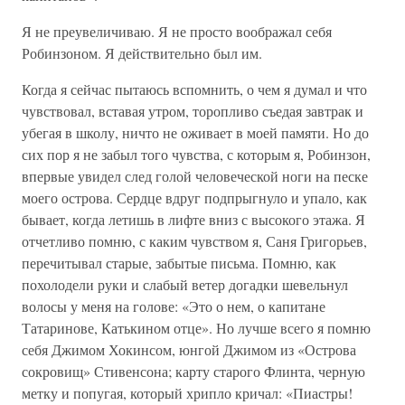
Я не преувеличиваю. Я не просто воображал себя
Робинзоном. Я действительно был им.
Когда я сейчас пытаюсь вспомнить, о чем я думал и что
чувствовал, вставая утром, торопливо съедая завтрак и
убегая в школу, ничто не оживает в моей памяти. Но до
сих пор я не забыл того чувства, с которым я, Робинзон,
впервые увидел след голой человеческой ноги на песке
моего острова. Сердце вдруг подпрыгнуло и упало, как
бывает, когда летишь в лифте вниз с высокого этажа. Я
отчетливо помню, с каким чувством я, Саня Григорьев,
перечитывал старые, забытые письма. Помню, как
похолодели руки и слабый ветер догадки шевельнул
волосы у меня на голове: «Это о нем, о капитане
Татаринове, Катькином отце». Но лучше всего я помню
себя Джимом Хокинсом, юнгой Джимом из «Острова
сокровищ» Стивенсона; карту старого Флинта, черную
метку и попугая, который хрипло кричал: «Пиастры!