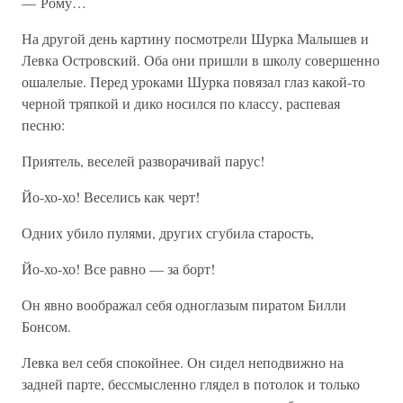
— Рому…
На другой день картину посмотрели Шурка Малышев и
Левка Островский. Оба они пришли в школу совершенно
ошалелые. Перед уроками Шурка повязал глаз какой-то
черной тряпкой и дико носился по классу, распевая
песню:
Приятель, веселей разворачивай парус!
Йо-хо-хо! Веселись как черт!
Одних убило пулями, других сгубила старость,
Йо-хо-хо! Все равно — за борт!
Он явно воображал себя одноглазым пиратом Билли
Бонсом.
Левка вел себя спокойнее. Он сидел неподвижно на
задней парте, бессмысленно глядел в потолок и только