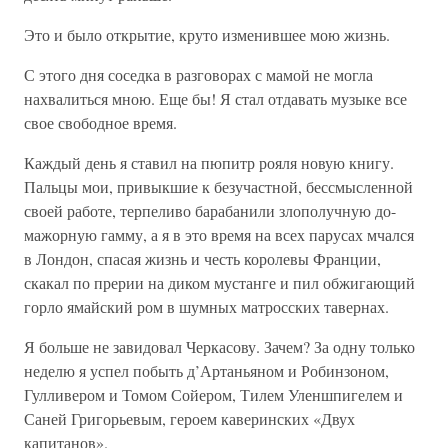
Это и было открытие, круто изменившее мою жизнь.
С этого дня соседка в разговорах с мамой не могла
нахвалиться мною. Еще бы! Я стал отдавать музыке все
свое свободное время.
Каждый день я ставил на пюпитр рояля новую книгу.
Пальцы мои, привыкшие к безучастной, бессмысленной
своей работе, терпеливо барабанили злополучную до-
мажорную гамму, а я в это время на всех парусах мчался
в Лондон, спасая жизнь и честь королевы Франции,
скакал по прерии на диком мустанге и пил обжигающий
горло ямайский ром в шумных матросских тавернах.
Я больше не завидовал Черкасову. Зачем? За одну только
неделю я успел побыть д’Артаньяном и Робинзоном,
Гулливером и Томом Сойером, Тилем Уленшпигелем и
Саней Григорьевым, героем каверинских «Двух
капитанов».