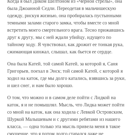
Когда я был Диком Шелтоном из «Черной стрелы», она
была Джоанной Седли. Переодетая в мальчишескую
одежду, рискуя жизнью, она пробиралась пустынными
темными залами старого замка, чтобы вместе со мной
встретить моего смертельного врага. Тесно прижавшись
друг к другу, мы с ней ждали убийцу, идущего по
тайному ходу. Я чувствовал, как дрожит ее тонкая рука,
сжимающая кинжал, слышал, как бьется ее сердце.
Она была Катей, той самой Катей, за которой я, Саня
Григорьев, поехал в Энск; той самой Катей, с которой я
ходил на каток, где мы долго катались, взявшись за руки,
и шел снег, и нам было хорошо.
О том, что можно и в самом деле пойти с Лидкой на
каток, я и не помышлял. Мысль, что Лидка может пойти
со мной на каток, как она ходила с Левкой Островским,
Шуркой Малышевым и с другими ребятами из нашего
класса, — одна только эта мысль привела меня в такое
смущение, что я потом долго старался даже не