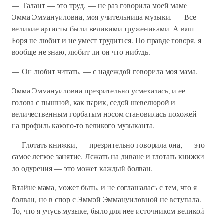
— Талант — это труд, — не раз говорила моей маме
Эмма Эммануиловна, моя учительница музыки. — Все
великие артисты были великими тружениками. А ваш
Боря не любит и не умеет трудиться. По правде говоря, я
вообще не знаю, любит ли он что-нибудь.
— Он любит читать, — с надеждой говорила моя мама.
Эмма Эммануиловна презрительно усмехалась, и ее
голова с пышной, как парик, седой шевелюрой и
величественным горбатым носом становилась похожей
на профиль какого-то великого музыканта.
— Глотать книжки, — презрительно говорила она, — это
самое легкое занятие. Лежать на диване и глотать книжки
до одурения — это может каждый болван.
Втайне мама, может быть, и не соглашалась с тем, что я
болван, но в спор с Эммой Эммануиловной не вступала.
То, что я учусь музыке, было для нее источником великой