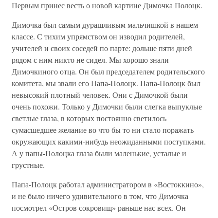
Первым принес весть о новой картине Димочка Полоцк.
Димочка был самым дурашливым мальчишкой в нашем
классе. С тихим упрямством он изводил родителей,
учителей и своих соседей по парте: дольше пяти дней
рядом с ним никто не сидел. Мы хорошо знали
Димочкиного отца. Он был председателем родительского
комитета, мы звали его Папа-Полоцк. Папа-Полоцк был
невысокий плотный человек. Они с Димочкой были
очень похожи. Только у Димочки были слегка выпуклые
светлые глаза, в которых постоянно светилось
сумасшедшее желание во что бы то ни стало поражать
окружающих какими-нибудь неожиданными поступками.
А у папы-Полоцка глаза были маленькие, усталые и
грустные.
Папа-Полоцк работал администратором в «Востоккино»,
и не было ничего удивительного в том, что Димочка
посмотрел «Остров сокровищ» раньше нас всех. Он