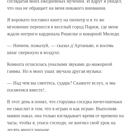
соглядатая моих ежедневных мучений. И вдруг я увидел,
что она не обращает на меня никакого внимания.
Я воровато поставил книгу на пюпитр и в то же
мгновение перенесся в веселый город Париж, где меня
ждали интриги кардинала Ришелье и коварной Миледи.
— Начнем, пожалуй, — сказал д’Артаньян, и восемь
шпаг сверкнуло в воздухе.
Комната огласилась унылыми звуками до-мажорной
гаммы. Но в моих ушах звучала другая музыка:
— Над чем вы смеетесь, сударь? Скажите вслух, и мы
посмеемся вместе!..
В этот день я понял, что старушка соседка ничегошеньки
не смыслит в том, что я играю и как играю. Выполняя
мамин наказ, она только взглядывает время от времени на
часы, чтобы я, упаси господи, не кончил свой урок на
десять минут раньше.