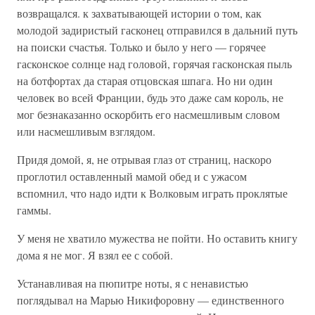
возвращался. к захватывающей истории о том, как
молодой задиристый гасконец отправился в дальний путь
на поиски счастья. Только и было у него — горячее
гасконское солнце над головой, горячая гасконская пыль
на ботфортах да старая отцовская шпага. Но ни один
человек во всей Франции, будь это даже сам король, не
мог безнаказанно оскорбить его насмешливым словом
или насмешливым взглядом.
Придя домой, я, не отрывая глаз от страниц, наскоро
проглотил оставленный мамой обед и с ужасом
вспомнил, что надо идти к Волковым играть проклятые
гаммы.
У меня не хватило мужества не пойти. Но оставить книгу
дома я не мог. Я взял ее с собой.
Устанавливая на пюпитре ноты, я с ненавистью
поглядывал на Марью Никифоровну — единственного