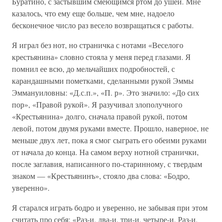
Буратино, с застывшим смеющимся ртом до ушей. Мне
казалось, что ему еще больше, чем мне, надоело
бесконечное число раз весело возвращаться с работы.
Я играл без нот, но страничка с нотами «Веселого
крестьянина» словно стояла у меня перед глазами. Я
помнил ее всю, до мельчайших подробностей, с
карандашными пометками, сделанными рукой Эммы
Эммануиловны: «Д.с.п.», «П. р». Это значило: «До сих
пор», «Правой рукой». Я разучивал злополучного
«Крестьянина» долго, сначала правой рукой, потом
левой, потом двумя руками вместе. Прошло, наверное, не
меньше двух лет, пока я смог сыграть его обеими руками
от начала до конца. На самом верху нотной странички,
после заглавия, написанного по-старинному, с твердым
знаком — «Крестьянинъ», стояло два слова: «Бодро,
уверенно».
Я старался играть бодро и уверенно, не забывая при этом
считать про себя: «Раз-и, два-и, три-и, четыре-и. Раз-и,