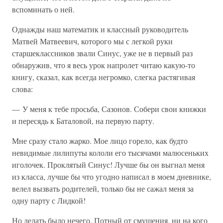
вспоминать о ней.
Однажды наш математик и классный руководитель
Матвей Матвеевич, которого мы с легкой руки
старшеклассников звали Синус, уже не в первый раз
обнаружив, что я весь урок напролет читаю какую-то
книгу, сказал, как всегда негромко, слегка растягивая
слова:
— У меня к тебе просьба, Сазонов. Собери свои книжки
и пересядь к Баталовой, на первую парту.
Мне сразу стало жарко. Мое лицо горело, как будто
невидимые лилипуты кололи его тысячами малюсеньких
иголочек. Проклятый Синус! Лучше бы он выгнал меня
из класса, лучше бы что угодно написал в моем дневнике,
велел вызвать родителей, только бы не сажал меня за
одну парту с Лидкой!
Но делать было нечего. Потный от смущения, ни на кого