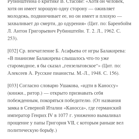
Рубинштейна о критике В. Стасове: «Хотя он человек,
хотя он имеет хорошую одну сторону — оживляет
молодежь, подвинчивает ее, но он имеет и плохую —
захваливает до смерти, до одурения» (Цит. по: Баренбойм
Л. Антон Григорьевич Рубинштейн. Т. 2. Л., 1962. С.
253).
[032] Ср. впечатление Б. Асафьева от игры Балакирева:
«В пианизме Балакирева слышалось что-то уже
старомодное, я бы сказал „гензельтовское“» (Цит. по:
Алексеев А. Русские пианисты. М.-Л., 1948. С. 156).
[033] Согласно словарю Ушакова, «идти в Каноссу»
(книжн., ритор.) — открыто признавать себя
побежденным, покоряться победителю. (От названия
замка в Северной Италии «Каносса», где германский
император Генрих IV в 1077 г. униженно вымаливал
прощение у папы Григория VII, с которым раньше вел
политическую борьбу.)