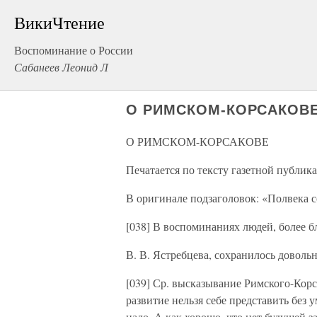
ВикиЧтение
Воспоминание о России
Сабанеев Леонид Л
О РИМСКОМ-КОРСАКОВ
О РИМСКОМ-КОРСАКОВЕ
Печатается по тексту газетной публика
В оригинале подзаголовок: «Полвека с
[038] В воспоминаниях людей, более бл
В. В. Ястребцева, сохранилось доволь
[039] Ср. высказывание Римского-Корса
развитие нельзя себе представить без у
надо. А как хорошо, что нет будущей за