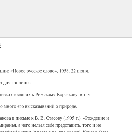
Е
ции: «Новое русское слово», 1958. 22 июня.
о дня кончины».
изко стоявших к Римскому-Корсакову, в т. ч.
но много его высказываний о природе.
кова в письме к В. В. Стасову (1905 г.): «Рождение и
миранья. а чего нельзя себе представить, того и не
гробной жизни (я верю в то, что ее нет). Каково было